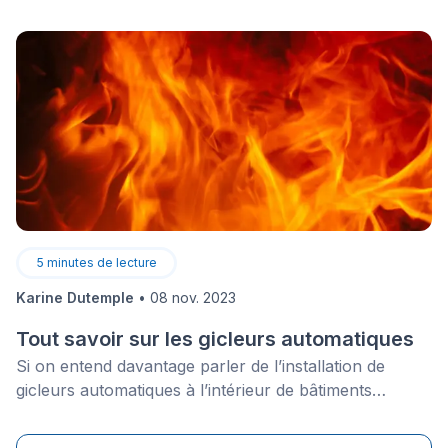
de votre maison sont faits en bois, alors ils auront
besoin d’un entretien régulier afin de ne pas se
dégrader.
5
minutes de lecture
Karine Dutemple
•
08 nov. 2023
Tout savoir sur les gicleurs automatiques
Si on entend davantage parler de l’installation de
gicleurs automatiques à l’intérieur de bâtiments
commerciaux, il faut savoir qu’un système de gicleurs
automatiques peut également être mis en place à