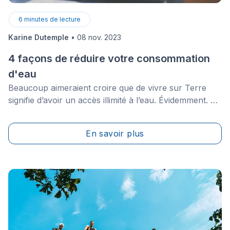
6
minutes de lecture
Karine Dutemple
•
08 nov. 2023
4 façons de réduire votre consommation
d'eau
Beaucoup aimeraient croire que de vivre sur Terre
signifie d’avoir un accès illimité à l’eau. Évidemment. Si
vous êtes conscient de notre impact environnemental,
vous savez bien que cela n’est pas le cas.
En savoir plus
Globalement, une maison typique est une entité qui
consomme assez peu d'eau.&nbsp;Malgré tout,
chaque maison a tout de même un impact majeur.
Trouver des façons de réduire l’utilisation d’eau dans
votre maison est une excellente stratégie pour
amorcer un changement environnemental tout en
sauvant de l’argent sur vos factures d’électricité.