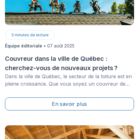
3
minutes de lecture
Équipe éditoriale
•
07 août 2025
Couvreur dans la ville de Québec :
cherchez-vous de nouveaux projets ?
Dans la ville de Québec, le secteur de la toiture est en
pleine croissance. Que vous soyez un couvreur de
toiture établi ou un entrepreneur en début de carrière,
les occasions ne manquent pas pour décrocher de
En savoir plus
nouveaux contrats, développer votre clientèle et faire
croître votre entreprise. Mais encore faut-il savoir
comment se démarquer dans un marché aussi
compétitif.