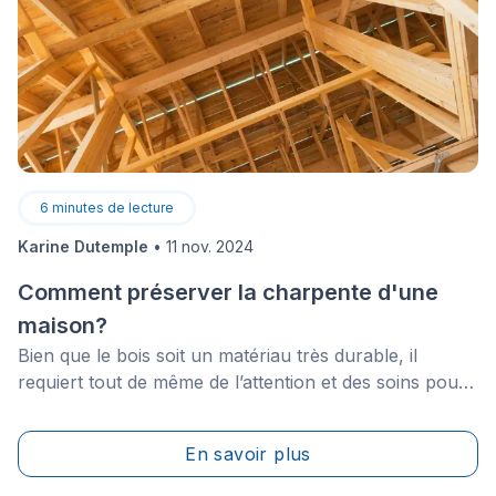
6
minutes de lecture
Karine Dutemple
•
11 nov. 2024
Comment préserver la charpente d'une
maison?
Bien que le bois soit un matériau très durable, il
requiert tout de même de l’attention et des soins pour
demeurer en bon état. Pour cette raison, si vous avez
beaucoup de bois dans votre maison, il serait
En savoir plus
important que vous compreniez comment en prendre
soin. Plus spécifiquement, si les éléments structuraux