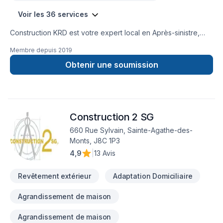
Voir les 36 services
Construction KRD est votre expert local en Après-sinistre,
Balcon de bois, Carrelage, Charpentier, Commercial, Cuisine,
Membre depuis
2019
Garage, Gouttières, Gypse, Insonorisation, Isolation mur,
Patio, Plancher, Rénovation générale, Revêtement extérieur,
Obtenir une soumission
Salle de bain, Sous-sol dans les secteurs de
Lanaudière,Laurentides,Laval, combinant expérience,
innovation et rigueur. Notre équipe expérimentée vous
accompagne à chaque étape, avec des conseils sur mesure
Construction 2 SG
et un service clé en main irréprochable. Confiez votre projet
à une équipe qui a à cœur votre satisfaction.
660 Rue Sylvain, Sainte-Agathe-des-
Monts, J8C 1P3
4,9
|
13 Avis
Revêtement extérieur
Adaptation Domiciliaire
Agrandissement de maison
Agrandissement de maison