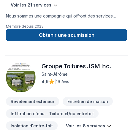
Voir les 21 services
Nous sommes une compagnie qui offront des services
d'isolation, décontamination, systèmes d'alarmes, bref, tout le
Membre depuis
2023
comfort pour votre maison.
Obtenir une soumission
Groupe Toitures JSM inc.
Saint-Jérôme
4,9
|
16 Avis
Revêtement extérieur
Entretien de maison
Infiltration d'eau - Toiture et/ou entretoit
Isolation d'entre-toît
Voir les 8 services