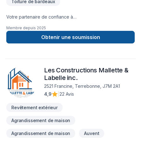
Toiture de bardeaux
Votre partenaire de confiance à
Lanaudière,Laurentides,Laval,Montréal : 9457-4035 quebec
Membre depuis
2025
inc, spécialiste de toit de bardeux prêt à concrétiser vos
projets les plus ambitieux. Notre mission : concrétiser vos
Obtenir une soumission
projets tout en respectant vos exigences, vos délais et votre
vision. Transformons ensemble vos idées en réalité.
Contactez-nous dès maintenant. Notre engagement est
simple : offrir un service d'exception, centré sur vos besoins
Les Constructions Mallette &
et vos aspirations.
Labelle inc.
2521 Francine, Terrebonne, J7M 2A1
4,9
|
22 Avis
Revêtement extérieur
Agrandissement de maison
Agrandissement de maison
Auvent