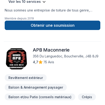
Voir les 10 services
Nous sommes une entreprise de toiture de tous genre,
bardeau, membrane élastomère, tôle, TPO. Nous somme à
Membre depuis
2019
l’ecoute du client pour répondre à ses besoins. Prix
compétitif mais en gardant une travail de qualité
Obtenir une soumission
exceptionnelle. Contactez nous pour estimation gratuite.
APB Maconnerie
356 Du Languedoc, Boucherville, J4B 8J9
4,7
|
15 Avis
Revêtement extérieur
Balcon & Aménagement paysager
Balcon et/ou Patio (conseils matériaux)
Crépis