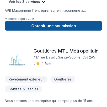
Voir les 8 services
APB Maçonnerie ? entrepreneur en maçonnerie à
Boucherville Située à Boucherville, notre entreprise se
Membre depuis
2015
spécialise en maçonnerie résidentielle, commerciale et
industriel* Construction de mur de briques * Mur de pierres
Obtenir une soumission
fabriquées * Pose de pierres naturelles * Pose de bloc de
béton • Maçonnerie alternative • Reconstruction de mur de
brique et isolation • Remplacement d’allège et ventre de
bœuf • Travaux en hauteur • Restauration de joints de
Gouttières MTL Métropolitain
maçonnerie • Réparation de fissures *restauration • Grande
expertise spécialisée • Ouvriers qualifiés et minutieux •
417 rue David , Sainte-Sophie, J5J 2A5
Utilise produits et matériaux de qualité
5
|
4 Avis
Revêtement extérieur
Gouttières
Soffites & Fascias
Nous sommes une entreprise qui compte plus de 15 ans
d'expérience dans la fabrication de gouttières sans joint