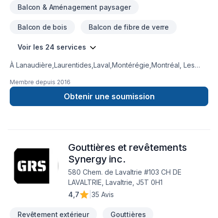
Balcon & Aménagement paysager
Balcon de bois
Balcon de fibre de verre
Voir les 24 services
À Lanaudière,Laurentides,Laval,Montérégie,Montréal, Les
Entreprises A.D.L transforme vos idées en réalisations
Membre depuis
2016
durables grâce à une approche unique dans le domaine de
Après-sinistre, Balcon, Balcon de bois, Carrelage, Cuisine,
Obtenir une soumission
Démolition, Garage, Gypse, Insonorisation, Patio, Peinture,
Plancher, Revêtement extérieur, Salle de bain, Sous-sol, Toit
plat. Grâce à notre approche centrée sur le client, nous
proposons des solutions adaptées à vos besoins spécifiques
Gouttières et revêtements
et à votre budget. Confiez votre projet à une équipe qui a à
cœur votre satisfaction.
Synergy inc.
580 Chem. de Lavaltrie #103 CH DE
LAVALTRIE, Lavaltrie, J5T 0H1
4,7
|
35 Avis
Revêtement extérieur
Gouttières