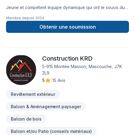
Jeune et compétent équipe dynamique qui ont le soucis du
détail du début a la fin .votre confiance et votre satisfaction
Membre depuis
2024
sont une de nos première priorité avant chaque étape de
nos projets
Obtenir une soumission
Construction KRD
5-915 Montée Masson, Mascouche, J7K
2L9
5
|
15 Avis
Revêtement extérieur
Balcon & Aménagement paysager
Balcon de bois
Balcon et/ou Patio (conseils matériaux)