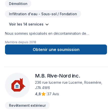
Démolition
Infiltration d'eau - Sous-sol / Fondation
Voir les 14 services
Nous sommes spécialisés en décontamination de
moisissures, enlèvement d'amiante et de vermiculite ainsi que
Membre depuis
2018
l'isolation. Nous couvrons principalement la Montérégie,
Estrie, Centre du Québec, Grand Montréal, Rive-Nord et
Obtenir une soumission
Lanaudière mais aussi, sur demande, dans d'autres régions
aussi éloignées que l'Abitibi et le bas du fleuve d'un côté et
Gatineau de l'autre. Les transactions immobilières consistent
en une partie importante de notre clientèle, incluant les
M.B. Rive-Nord inc.
agents immobiliers. Nous nous déplaçons gratuitement pour
évaluer sur place vos projets de travaux. N'hésitez pas à
236 rue lucerne rue Lucerne, Rosemère,
communiquer avec nous pour le meilleur service possible!
J7A 4W6
4,8
|
37 Avis
Revêtement extérieur