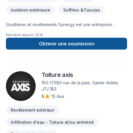
Isolation extérieure
Soffites & Fascias
Gouttières et revêtements Synergy est une entreprise
familiale avec plus de 15 ans expérience. À l’origine vouée
Membre depuis
2019
seulement à l’installation de gouttière, elle a redéfini sa
mission rapidement afin de se consacrer aux travaux de
Obtenir une soumission
construction et de rénovation extérieure de votre maison. Et
à la mise en œuvre d’une approche axée sur les clients.
Toiture axis
150-17380 rue de la paix, Sainte-Adèle,
J7J 1B3
5
|
15 Avis
Revêtement extérieur
Infiltration d'eau - Toiture et/ou entretoit