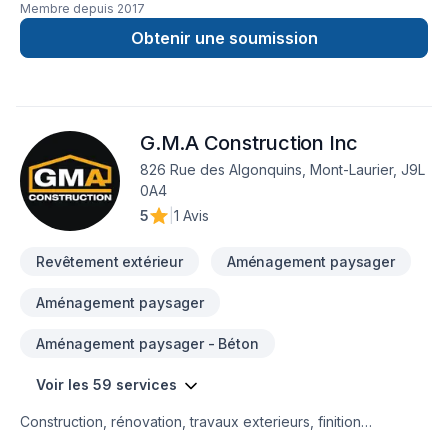
Membre depuis
2017
de réalisez vos travaux tout en restant à votre
écoute. Service personnalisé !
Obtenir une soumission
G.M.A Construction Inc
826 Rue des Algonquins, Mont-Laurier, J9L
0A4
5
|
1 Avis
Revêtement extérieur
Aménagement paysager
Aménagement paysager
Aménagement paysager - Béton
Voir les 59 services
Construction, rénovation, travaux exterieurs, finition
intérieur, petit, gros projet et bien d'autre service 5 étoiles ⭐️