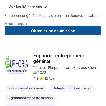
Voir les 38 services
Entrepreneur général Projets clé en main Rénovation salle de
bain après sinistre Une équipe sur la Rive-Nors de Montréal
Membre depuis
2019
et une en Estrie pour mieux vous servir
Obtenir une soumission
Euphoria, entrepreneur
général
114 Louis-Philippe Picard, Bois des Filion,
J5Y 0A8
4,8
|
12 Avis
Revêtement extérieur
Adaptation Domiciliaire
Agrandissement de maison