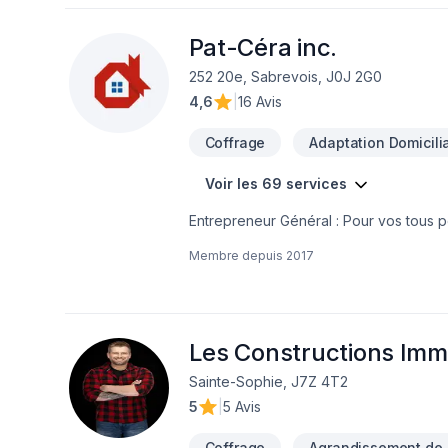
Pat-Céra inc.
252 20e, Sabrevois, J0J 2G0
4,6
|
16 Avis
Coffrage
Adaptation Domicilia
Voir les 69 services
Entrepreneur Général : Pour vos tous p
réalisez vos travaux tout en restant à 
Membre depuis
2017
Les Constructions Imm
Sainte-Sophie, J7Z 4T2
5
|
5 Avis
Coffrage
Agrandissement de