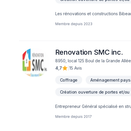
Les rénovations et constructions Bibeau
Drain français, Entretien commercial, E
Membre depuis
2023
Salle de bain, Sous-sol dans les sect
combinant expérience, innovation et rigu
de confiance avec nos clients. Transf
Renovation SMC inc.
8950, local 125 Boul de la Grande Allée,
4,7
|
15 Avis
Coffrage
Aménagement paysa
Création ouverture de portes et/ou
Entrepreneur Général spécialisé en stru
charges avec ingénieur, agrandissemen
Membre depuis
2017