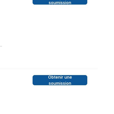
soumission
TAIRE,LIGNE A
Obtenir une
soumission