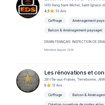
1410 Rang Saint-Michel, Saint-Ignace-
4,5
|
33 Avis
Coffrage
Aménagement pays
Balcon & Aménagement paysager
DRAIN FRANÇAIS. INSPECTION DE DRA
FONDATION,MEMBRANE ÉLASTOMÈRE,M
Membre depuis
2016
EAU NOUVEAU SERVICE EN 2023 ; INSTALLATION SEPTIQUE ;BIONEST ÉCOFLO ENVIRO-SEPTIQUE NOUVEAU SERVICE EN
2024 ; NETTOYAGE DE DRAIN FRANCAIS EXCAVATION POUR NOUVELLE CONSTRUCTION ,FOSSÉ,DÉMOLITION PISCINE
CREUSER ET MAISON,.TERRASSEMENT 
Les rénovations et con
281 l'Île-aux-Fraises, Terrebonne, J6
5
|
13 Avis
Coffrage
Balcon & Aménagem
Création ouverture de portes et/ou