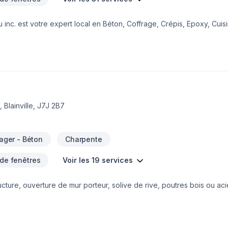
 inc. est votre expert local en Béton, Coffrage, Crépis, Epoxy, Cuisi
ntretien ménager, Excavation, Fissures, Fondations, Maçonnerie, Mar
eurs de Centre du Québec,Lanaudière,Laurentides,Laval,Mauricie,Mo
eur. Nous privilégions la transparence, l'écoute et l'efficacité pour
ormons ensemble vos idées en réalité. Contactez-nous dès maintenan
 Blainville, J7J 2B7
ger - Béton
Charpente
 de fenêtres
Voir les 19 services
cture, ouverture de mur porteur, solive de rive, poutres bois ou acie
t, garage détaché, sous sol.