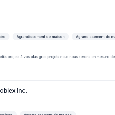
ire
Agrandissement de maison
Agrandissement de m
etits projets à vos plus gros projets nous nous serons en mesure de
votre écoute. Service personnalisé !
oblex inc.
 maison
Agrandissement de maison