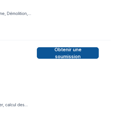
ne, Démolition,
gelle, Plancher,
ntérégie,Montréal,
 bâtir des relations
t.
Obtenir une
soumission
r, calcul des