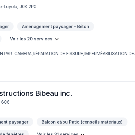
de-Loyola, J0K 2P0
ager
Aménagement paysager - Béton
Voir les 20 services
IN PAR CAMÉRA,RÉPARATION DE FISSURE,IMPERMÉABILISATION DE
EMBRANE DELTA,MARGELLE,CHEMINÉE DE NETTOYAGE,DRAIN SANI
,PAVÉ UNI,
structions Bibeau inc.
W 6C6
ent paysager
Balcon et/ou Patio (conseils matériaux)
 de fenêtres
Voir les 31 services