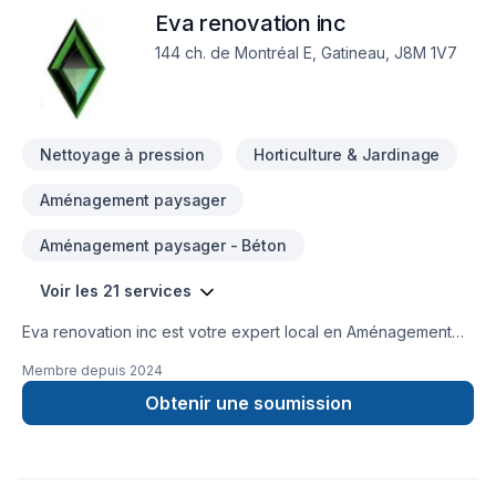
Eva renovation inc
144 ch. de Montréal E, Gatineau, J8M 1V7
Nettoyage à pression
Horticulture & Jardinage
Aménagement paysager
Aménagement paysager - Béton
Voir les 21 services
Eva renovation inc est votre expert local en Aménagement
paysager, Arbres et haies, Béton, Clôture, Émondage,
Membre depuis
2024
Entretien ménager, Entretien paysager, Excavation,
Horticulture, Irrigation, Muret, Pavage, Pavé uni,
Obtenir une soumission
Paysagement, Piscine, Tourbe, Transport dans les secteurs
de Eastern Ontario,Outaouais, combinant expérience,
innovation et rigueur. Nous croyons en l'importance d'une
approche personnalisée, adaptée à chaque client, pour