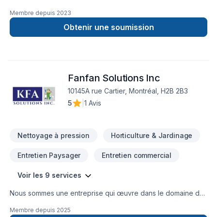
construction. Il nous fera plaisir de répondre à tous vos
Membre depuis
2023
besoins en matière de maçonnerie ,que ce soit un projet de
construction neuve, agrandissement, restauration d’un vieux
Obtenir une soumission
bâtiment, entretien général, expertise, sécurisation de
bâtiments. Nous serons satisfaire vos besoins et
exigences.Au plaisir de vous aider dans la réalisation de vos
projets futurs!
Fanfan Solutions Inc
10145A rue Cartier, Montréal, H2B 2B3
5
|
1 Avis
Nettoyage à pression
Horticulture & Jardinage
Entretien Paysager
Entretien commercial
Voir les 9 services
Nous sommes une entreprise qui œuvre dans le domaine de
l’entretien général d’immeuble; notamment l’entretien
Membre depuis
2025
ménager, les réparations mineures , le décapage et le