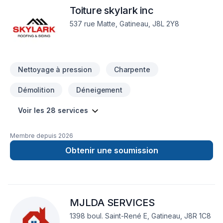
Toiture skylark inc
garantir des résultats au-delà de vos attentes. Demandez
votre soumission personnalisée et démarrez votre projet en
537 rue Matte, Gatineau, J8L 2Y8
toute confiance.
Nettoyage à pression
Charpente
Démolition
Déneigement
Voir les 28 services
Membre depuis
2026
Obtenir une soumission
MJLDA SERVICES
1398 boul. Saint-René E, Gatineau, J8R 1C8