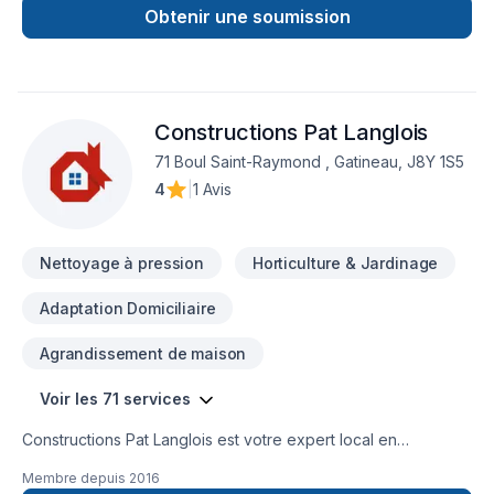
récurage, le relustrage, le polissage et le cirage des
Obtenir une soumission
planchers,’ CV
Constructions Pat Langlois
71 Boul Saint-Raymond , Gatineau, J8Y 1S5
4
|
1 Avis
Nettoyage à pression
Horticulture & Jardinage
Adaptation Domiciliaire
Agrandissement de maison
Voir les 71 services
Constructions Pat Langlois est votre expert local en
Adaptation dom., Agrandissement, Après-sinistre, Arbres et
Membre depuis
2016
haies, Balcon de bois, Béton, Charpentier, Clôture,