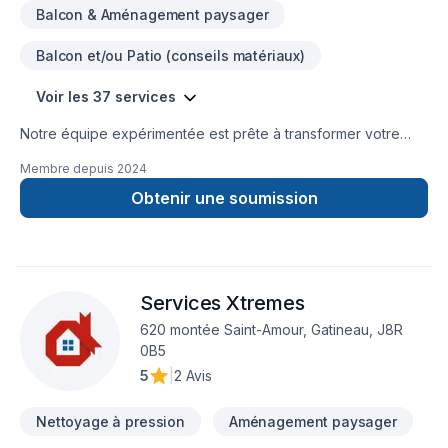
Balcon & Aménagement paysager
Balcon et/ou Patio (conseils matériaux)
Voir les 37 services
Notre équipe expérimentée est prête à transformer votre
projet en réalité. Obtenez une soumission gratuite en nous
Membre depuis
2024
contactant dès aujourd’hui. Nous sommes fiers d’offrir des
services de haute qualité, utilisant les meilleurs matériaux et
Obtenir une soumission
techniques, pour garantir votre satisfaction. Profitez de notre
expertise et de notre engagement envers l’excellence.
Faites le premier pas vers l’amélioration de votre
maison.Nous sommes impatients de travailler avec vous
Services Xtremes
!Google ⭐️⭐️⭐️⭐️⭐️ (63) reviews
620 montée Saint-Amour, Gatineau, J8R
0B5
5
|
2 Avis
Nettoyage à pression
Aménagement paysager