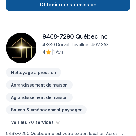
Commercial, Conduits d'aération, Cuisine, Démolition,
Obtenir une soumission
Émondage, Entretien commercial, Entretien ménager,
Entretien paysager, Excavation, Fosse septique, Foyer et
poêle, Garage, Gypse, Horticulture, Irrigation, Margelle,
Muret, Pavage, Paysagement, Piscine, Portes et fenêtres,
9468-7290 Québec inc
Puit de lumière, Rénovation générale, Revêtement extérieur,
Salle de bain, Solarium, Soudeur, Sous-sol, Toit plat, Toiture,
4-380 Dorval, Lavaltrie, J5W 3A3
Toiture en acier, Tourbe, Travaux routiers, Vitrerie dans les
4
|
1 Avis
secteurs de Eastern Ontario,Outaouais, combinant
expérience, innovation et rigueur. Nous croyons en
l'importance d'une approche personnalisée, adaptée à
Nettoyage à pression
chaque client, pour
Agrandissement de maison
Agrandissement de maison
Balcon & Aménagement paysager
Voir les 70 services
9468-7290 Québec inc est votre expert local en Après-