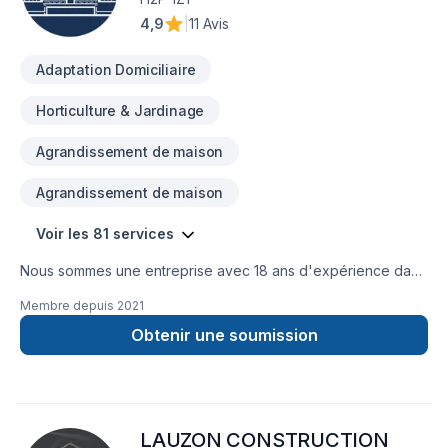
4,9
|
11 Avis
Adaptation Domiciliaire
Horticulture & Jardinage
Agrandissement de maison
Agrandissement de maison
Voir les 81 services
Nous sommes une entreprise avec 18 ans d'expérience dans
la gestion de chantiers de construction. Nous sommes
Membre depuis
2021
spécialisés dans le domaine de la rénovation et de la
construction, ainsi que dans divers types de travaux de
Obtenir une soumission
réparation et de modification dans les secteurs résidentiel,
commercial et patrimonial.
LAUZON CONSTRUCTION