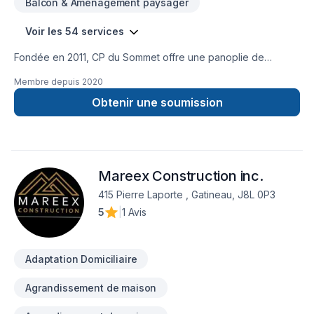
Balcon & Aménagement paysager
Voir les 54 services
Fondée en 2011, CP du Sommet offre une panoplie de
services en agrandissement de maison, en rénovation majeur
Membre depuis
2020
ainsi qu’en construction de maison neuve. Notre équipe
agis en tant qu’experts-conseils et peut vous aider à réaliser
Obtenir une soumission
l’ensemble de vos projets intérieurs et extérieurs allant de la
soumission à l’exécution.
Mareex Construction inc.
415 Pierre Laporte , Gatineau, J8L 0P3
5
|
1 Avis
Adaptation Domiciliaire
Agrandissement de maison