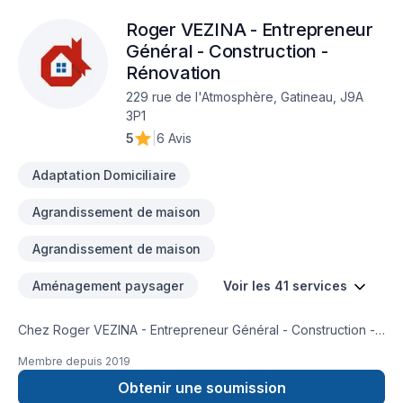
Roger VEZINA - Entrepreneur
Général - Construction -
Rénovation
229 rue de l'Atmosphère, Gatineau, J9A
3P1
5
|
6 Avis
Adaptation Domiciliaire
Agrandissement de maison
Agrandissement de maison
Aménagement paysager
Voir les 41 services
Chez Roger VEZINA - Entrepreneur Général - Construction -
Rénovation, chaque projet de Adaptation dom.,
Membre depuis
2019
Agrandissement, Balcon, Balcon de bois, Béton, Clôture,
Cuisine, Entretien paysager, Escalier et rampe, Excavation,
Obtenir une soumission