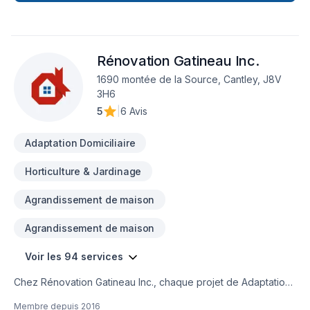
Garage, Patio, Pavé uni, Piscine, Plancher, Rénovation
générale, Revêtement extérieur, Salle de bain, Soudeur,
Sous-sol est l'occasion de démontrer notre engagement
envers la qualité et la satisfaction client à Eastern
Rénovation Gatineau Inc.
Ontario,Outaouais. Nous privilégions la transparence, l'écoute
et l'efficacité pour bâtir des relations de confiance avec nos
1690 montée de la Source, Cantley, J8V
clients. Nous sommes impatients de collaborer avec vous
3H6
pour concrétiser votre projet.
5
|
6 Avis
Adaptation Domiciliaire
Horticulture & Jardinage
Agrandissement de maison
Agrandissement de maison
Voir les 94 services
Chez Rénovation Gatineau Inc., chaque projet de Adaptation
dom., Agrandissement, Après-sinistre, Arbres et haies,
Membre depuis
2016