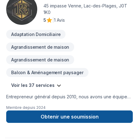
45 impasse Venne, Lac-des-Plages, J0T
1K0
5
|
1 Avis
Adaptation Domiciliaire
Agrandissement de maison
Agrandissement de maison
Balcon & Aménagement paysager
Voir les 37 services
Entrepreneur général depuis 2010, nous avons une équipe
minutieuse pour tout sortent de travaux. Construction neuve,
Membre depuis
2024
agrandissement, rénovation de tous genres, toiture, peinture,
revêtement extérieur etc.
Obtenir une soumission