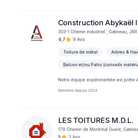
Construction Abykaël I
303-1 Chemin industriel , Gatineau, J8
4,7
|
9 Avis
Toiture de métal
Arbres & Hai
Balcon et/ou Patio (conseils matéri
Notre équipe expérimentée est prête à 
contactant dès aujourd’hui. Nous sommes 
Membre depuis
2024
techniques, pour garantir votre satisfa
premier pas vers l’amélioration de votr
LES TOITURES M.D.L.
179 Chemin de Montréal Ouest, Gatine
5
|
3 Avis