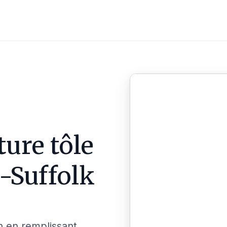
ture tôle
-Suffolk
n en remplissant