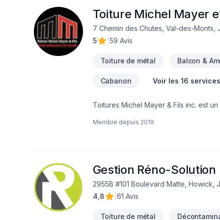
Toiture Michel Mayer et
7 Chemin des Chutes, Val-des-Monts,
5
|
59 Avis
Toiture de métal
Balcon & A
Cabanon
Voir les 16 service
Toitures Michel Mayer & Fils inc. est un
qu’en revêtement extérieur. L’entrepri
Membre depuis
2019
rénovation et de construction aux clien
travaux de rénovation après un sinistr
est le partenaire idéal dans la réalisation de l’ensemble de vos pr
Installation de toiture Rénovation de toiture Autres services: Revêtement extérieur Finition de sous-sol Projet de
rénovation après-sinistre Rénovation Demandez une soumission dès maintenant! Vous avez trouvé ! Necherchez plus. Le
Gestion Réno-Solution 
service à la clientèle, le professional
2955B #101 Boulevard Matte, Howick, 
familliale qui a gardé ses valeurs. No
4,8
|
61 Avis
attentes! C'est notre but à chaque proj
Toiture de métal
Décontamina