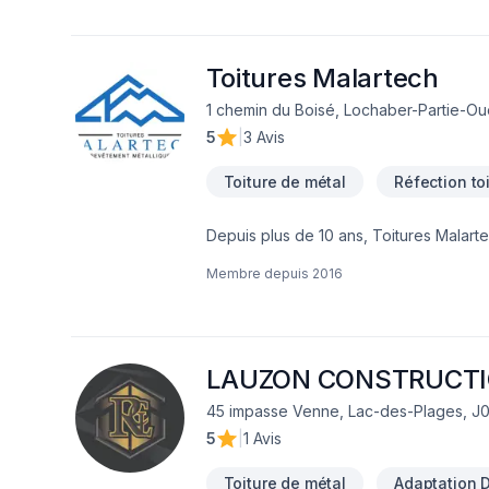
expertise en se formant sur les dernièr
accompagnons dans tout le processus pour transformer vos rêve
environnement, nous vous offrons des matéria
comptons trois divisions : toitures et 
Toitures Malartech
sur des équipes formées de gens qui part
1 chemin du Boisé, Lochaber-Partie-Ou
des formations de perfectionnement pour être à la fi
5
|
3 Avis
primordiale pour nous. Que ce soit pend
d’œuvre de 15 ans.
Toiture de métal
Réfection to
Depuis plus de 10 ans, Toitures Malartec
toitures métallique de tous genres: résid
Membre depuis
2016
LAUZON CONSTRUCT
45 impasse Venne, Lac-des-Plages, J
5
|
1 Avis
Toiture de métal
Adaptation D