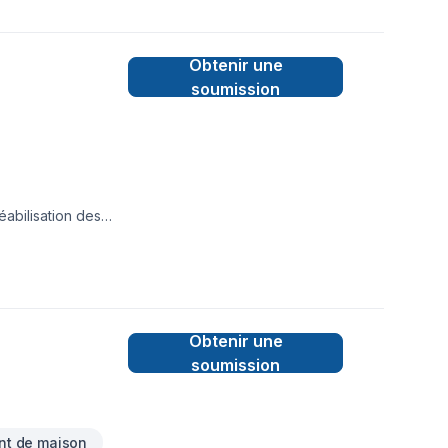
nalisés. Nous vous
Obtenir une
mes fiers de compter
 certifiés grâce à
soumission
sur la main-
éabilisation des
Obtenir une
soumission
nt de maison