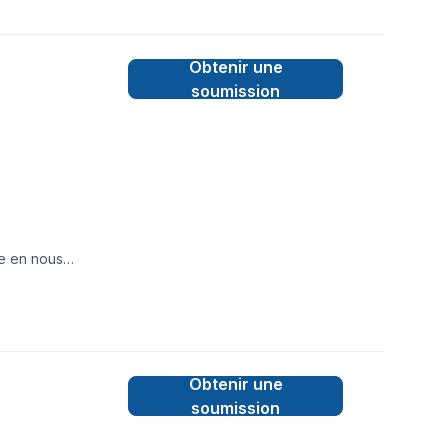
Obtenir une
soumission
te en nous
matériaux et
xcellence. Faites le
⭐️⭐️⭐️ (63) reviews
Obtenir une
soumission