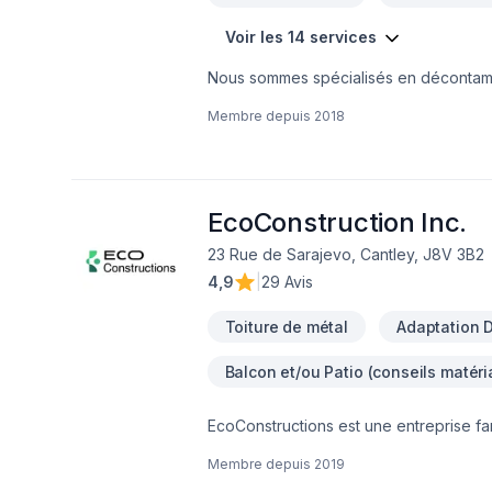
Voir les 14 services
Nous sommes spécialisés en décontamina
Nous couvrons principalement la Monté
Membre depuis
2018
sur demande, dans d'autres régions auss
transactions immobilières consistent en
déplaçons gratuitement pour évaluer s
meilleur service possible!
EcoConstruction Inc.
23 Rue de Sarajevo, Cantley, J8V 3B2
4,9
|
29 Avis
Toiture de métal
Adaptation D
Balcon et/ou Patio (conseils matéri
EcoConstructions est une entreprise f
de la construction, nous souhaitons infl
Membre depuis
2019
chaque projet est considéré comme le nôtre. Dans cette perspective nous cherchons constamment à pe