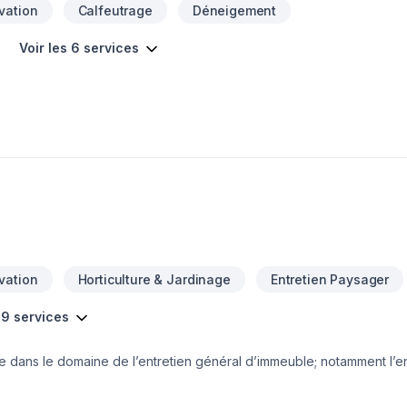
vation
Calfeutrage
Déneigement
Voir les 6 services
vation
Horticulture & Jardinage
Entretien Paysager
s 9 services
dans le domaine de l’entretien général d’immeuble; notamment l’e
et le récurage, le relustrage, le polissage et le cirage des plancher