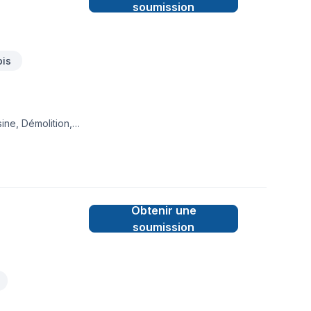
soumission
ois
ine, Démolition,
ture, Pierres
u
compagne à chaque
collaborer avec
Obtenir une
soumission