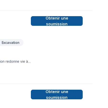
Obtenir une
soumission
Excavation
tion redonne vie à
nettoyage et la
 soigné – Résultats
Obtenir une
soumission