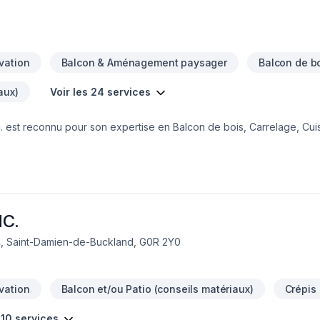
vation
Balcon & Aménagement paysager
Balcon de b
aux)
Voir les 24 services
. est reconnu pour son expertise en Balcon de bois, Carrelage, Cuis
 Gypse, Insonorisation, Isolation mur, Isolation sous-sol, Patio, Pein
us-sol, Tirage de joint. Nous desservons Capitale-Nationale,Centre d
ssion et professionnalisme. Notre équipe expérimentée vous ac
t un service clé en main irréprochable. Nous sommes impatients de 
NC.
4, Saint-Damien-de-Buckland, G0R 2Y0
vation
Balcon et/ou Patio (conseils matériaux)
Crépis
 10 services