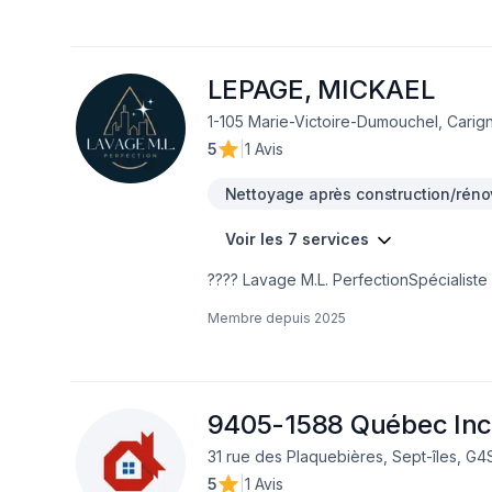
LEPAGE, MICKAEL
1-105 Marie-Victoire-Dumouchel, Carig
5
|
1 Avis
Nettoyage après construction/réno
Voir les 7 services
???? Lavage M.L. PerfectionSpécialiste
vos revêtements extérieurs, fenêtres, b
Membre depuis
2025
protection de pavé uni (sable polymère, 
garantis – Soumission gratuite
9405-1588 Québec Inc
31 rue des Plaquebières, Sept-îles, G4
5
|
1 Avis