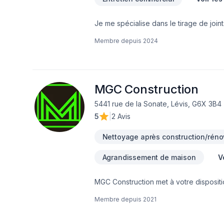
Je me spécialise dans le tirage de joint
résidentiel, commercial et industriel.
Membre depuis
2024
de faire la vente des projets et l’exéc
règle de l’art est toujours de mise.
MGC Construction
5441 rue de la Sonate, Lévis, G6X 3B4
5
|
2 Avis
Nettoyage après construction/réno
Agrandissement de maison
V
MGC Construction met à votre dispositi
Cuisine, Démolition, Drain français, Exc
Membre depuis
2021
Insonorisation, Irrigation, Isolation, Iso
générale, Revêtement extérieur, Salle 
Nationale,Centre du Québec,Chaudière-A