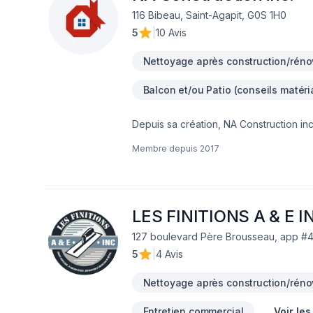
116 Bibeau, Saint-Agapit, G0S 1H0
5
|
10 Avis
Nettoyage après construction/réno
Balcon et/ou Patio (conseils matéri
Depuis sa création, NA Construction inc
Entretien commercial, Entretien ménager,
Membre depuis
2017
naturelles, Plancher, Salle de bain, So
Québec,Chaudière-Appalaches avec pa
étape, avec des conseils sur mesure e
vous pour concrétiser votre projet.
LES FINITIONS A & E I
127 boulevard Père Brousseau, app #
5
|
4 Avis
Nettoyage après construction/réno
Entretien commercial
Voir les