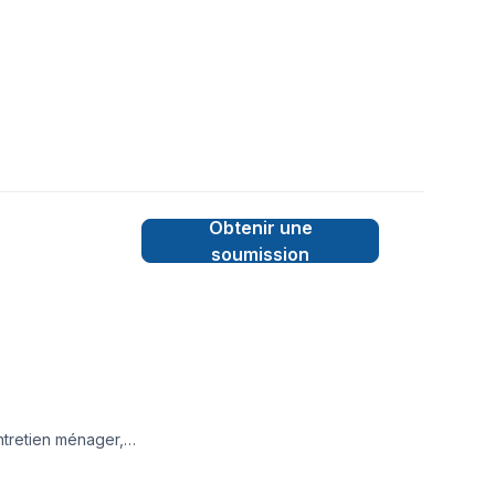
Obtenir une
soumission
ntretien ménager,
s,’ CV