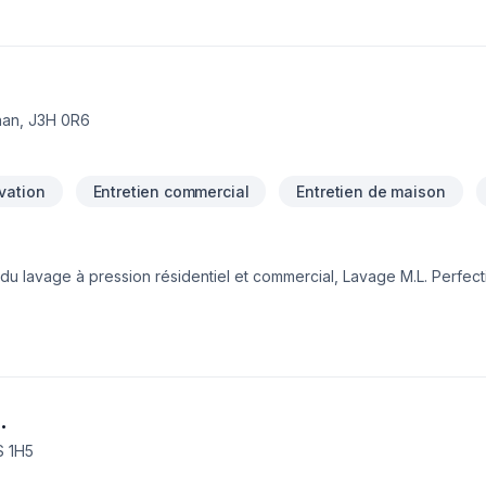
nan, J3H 0R6
vation
Entretien commercial
Entretien de maison
 du lavage à pression résidentiel et commercial, Lavage M.L. Perfec
éton, gouttières et plus encore.Nous offrons aussi la réparation, le 
scellant), ainsi que l’installation de pavé uni et de murets.✅ Travail
.
S 1H5