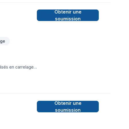
votre projet.
Obtenir une
soumission
age
lisés en carrelage,
ation de céramique
ices incluent
 extérieureProjets
e.367-383-
Obtenir une
soumission