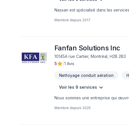
Nassan est spécialisé dans les services
d’éliminer toutes souillures dues à la v
Membre depuis
2017
l’assainissement de vos conduits de vent
locaux commerciaux aussi bien que rési
les matériaux et respectent les normes 
professionnel, rapide et efficace. De 
frottage, la sécurité de vos biens est
Fanfan Solutions Inc
l’innovation et des nouvelles technolo
10145A rue Cartier, Montréal, H2B 2B3
vos biens. Fier de son équipe de rech
5
|
1 Avis
permet à ses clients d’avoir une meille
client avant tout.
Nettoyage conduit aération
H
Voir les 9 services
Nous sommes une entreprise qui œuvre 
les réparations mineures , le décapage 
Membre depuis
2025