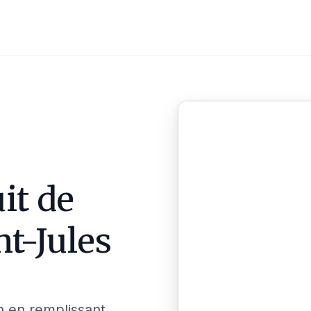
it de
nt-Jules
n en remplissant