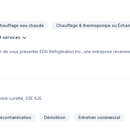
hauffage eau chaude
Chauffage & thermopompe ou Échang
 9 services
r de vous présenter EDG Réfrigération Inc., une entreprise récemm
gération, climatisation, chauffage, ventilation, installation de Ther
enne-Lorette, G2E 6J5
écontamination
Démolition
Entretien commercial