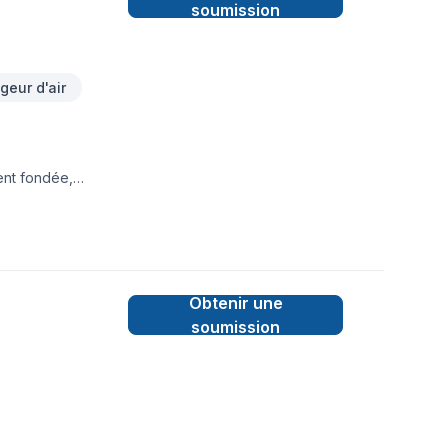
soumission
eur d'air
ent fondée,
mopompe et système
Obtenir une
soumission