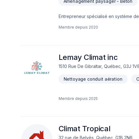
Aménagement paysager - Béton
Entrepreneur spécialisé en système de
rénovations. Nous effectuons le ramonage et l'inspection de vos systemes que ce soit pour les assurances, la vente ou
Membre depuis
2020
l'achat d'une nouvelle propriété. Des rénos a faire durant la période hivernale ? Nous sommes la. Rénovation intérieure,
confection de meubles sur mesure, pein
Lemay Climat inc
1510 Rue De Gibraltar, Québec, G3J 1V
Nettoyage conduit aération
C
Membre depuis
2025
Climat Tropical
32 rue de Belvès, Québec, G1B 2N6