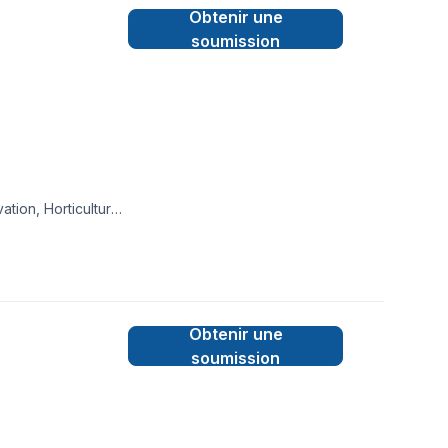
Obtenir une
soumission
tion, Horticulture,
ualité et la
e-Appalaches,Côte
utaouais,Saguenay-
iance avec nos
Obtenir une
soumission