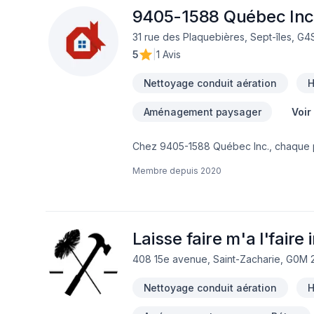
9405-1588 Québec Inc
31 rue des Plaquebières, Sept-îles, G4
5
|
1 Avis
Nettoyage conduit aération
H
Aménagement paysager
Voir
Chez 9405-1588 Québec Inc., chaque pro
Irrigation, Muret, Pavé uni, Paysageme
Membre depuis
2020
satisfaction client à Abitibi-Témisca
Nord,Estrie,Gaspésie–Îles-de-la-Madel
Lac-Saint-Jean. Nous privilégions la tr
clients. Nous sommes impatients de col
Laisse faire m'a l'faire 
408 15e avenue, Saint-Zacharie, G0M 
Nettoyage conduit aération
H