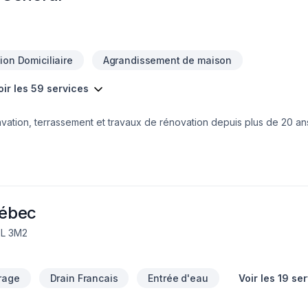
ion Domiciliaire
Agrandissement de maison
oir les 59 services
cavation, terrassement et travaux de rénovation depuis plus de 20 an
 français, fissure de fondations, démolition, ouvrage de béton, p
ement pierres naturelles(retenir talus, protection contre l'érosion de
forés. Rénovations, désamiantage...Travaux concernant les routes 
e vous accompagne avec professionnalisme et expertise de la prép
uébec
7L 3M2
rage
Drain Francais
Entrée d'eau
Voir les 19 se