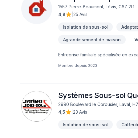
1557 Pierre-Beaumont, Lévis, G6Z 2L1
4,8
|
25 Avis
Isolation de sous-sol
Adaptat
Agrandissement de maison
V
Entreprise familiale spécialisée en ex
services d'excavation, drainage, drain
Membre depuis
2023
extérieur, muret, pavé, clôture, empierr
systèmes septiques, captage d'eau non 
(routes, égouts, aqueducs)Notre équip
réalisation de vos projets.
Systèmes Sous-sol Q
2990 Boulevard le Corbusier, Laval, H
4,5
|
23 Avis
Isolation de sous-sol
Calfeut