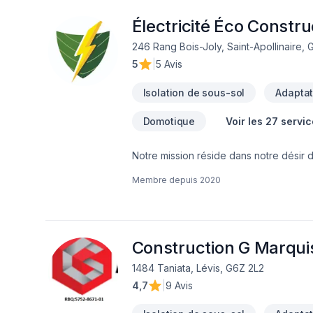
sécurité en vigueur. L’objectif est de 
réels.Nous intervenons avec méthode et 
Électricité Éco Constru
travaux sécuritaire. La protection des 
246 Rang Bois-Joly, Saint-Apollinaire,
notre façon de travailler. Vous pouvez 
5
|
5 Avis
qualité.Choisir Isolation et Décontamin
service professionnel du début à la fin.
Isolation de sous-sol
Adaptat
moisissures- Décontamination de vermic
animaux)- Retrait de murs, plafonds, pl
Domotique
Voir les 27 servi
évaluation de la qualité de l’air intérieur
Notre mission réside dans notre désir d
passant par l’optimisation de la gesti
Membre depuis
2020
vous permettront de réduire votre empreinte
écoénergétiques adaptées à vos besoins
Construction G Marquis
1484 Taniata, Lévis, G6Z 2L2
4,7
|
9 Avis