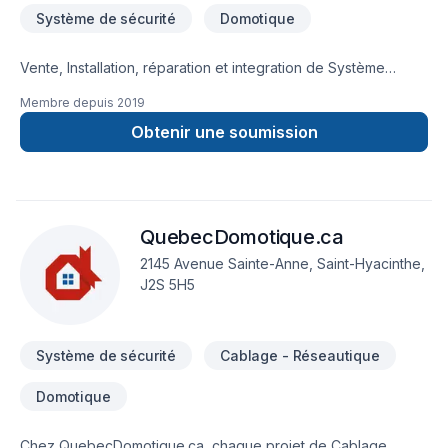
Système de sécurité
Domotique
Vente, Installation, réparation et integration de Système
d'alarme avec ou sans service de centrale, Caméras de
Membre depuis
2019
surveillance, Contrôle d'accès et Intercom. Spécialité
commercial, industriel et gros résidentiel. Cablâge en
Obtenir une soumission
construction, projet clé en main de la conception à la
programmation. Service proffessionel, plus de 20 ans dans le
domaine avec audessus de 4000 installations
diverses.Compagnie locale avec un service après vente
QuebecDomotique.ca
rapide et efficace.
2145 Avenue Sainte-Anne, Saint-Hyacinthe,
J2S 5H5
Système de sécurité
Cablage - Réseautique
Domotique
Chez QuebecDomotique.ca, chaque projet de Cablage,