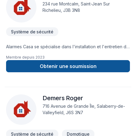
centré sur vos besoins et vos aspirations.
234 rue Montcalm, Saint-Jean Sur
Richelieu, J3B 3N8
Système de sécurité
Alarmes Casa se spécialise dans l'installation et l'entretien de
systemes de sécurité résidentiel et commercial.j'offre des
Membre depuis
2023
produits d'alarmes intrusion ainsi que des service de
télésurveillance par caméra et bien plus encore!
Obtenir une soumission
Demers Roger
716 Avenue de Grande Île, Salaberry-de-
Valleyfield, J6S 3N7
Système de sécurité
Domotique