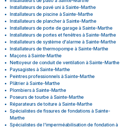
Installateurs de patio
à
Sainte-Marthe
Installateurs de pavé uni
à
Sainte-Marthe
Installateurs de piscine
à
Sainte-Marthe
Installateurs de plancher
à
Sainte-Marthe
Installateurs de porte de garage
à
Sainte-Marthe
Installateurs de portes et fenêtres
à
Sainte-Marthe
Installateurs de système d'alarme
à
Sainte-Marthe
Installateurs de thermopompe
à
Sainte-Marthe
Maçons
à
Sainte-Marthe
Nettoyeur de conduit de ventilation
à
Sainte-Marthe
Paysagistes
à
Sainte-Marthe
Peintres professionnels
à
Sainte-Marthe
Plâtrier
à
Sainte-Marthe
Plombiers
à
Sainte-Marthe
Poseurs de tourbe
à
Sainte-Marthe
Réparateurs de toiture
à
Sainte-Marthe
Spécialistes de fissures de fondations
à
Sainte-
Marthe
Spécialistes de l'imperméabilisation de fondation
à