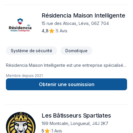
travaillons dans le respect des individus. Notre mission, votre
satisfaction. Notre priorité, votre sécurité.
Résidencia Maison Intelligente
15 rue des Atocas, Lévis, G6Z 7G4
4,8
|
5 Avis
Système de sécurité
Domotique
Résidencia Maison Intelligente est une entreprise spécialisée
dans le domaine des systèmes de sécurité résidentiel et
Membre depuis
2021
commercial ainsi que dans la domotique intelligente.
Résidencia Maison Intelligente est toujours à la fine pointe de
Obtenir une soumission
la technologie et propose à ses clients les systèmes les plus
évolués sur le marché avec leurs jeunes entrepreneurs à
travers tout le Québec.
Les Bâtisseurs Spartiates
199 Montcalm, Longueuil, J4J 2K7
5
|
1 Avis