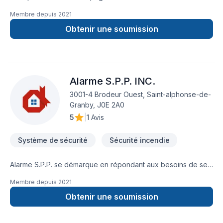
Membre depuis
2021
Obtenir une soumission
Alarme S.P.P. INC.
3001-4 Brodeur Ouest, Saint-alphonse-de-
Granby, J0E 2A0
5
|
1 Avis
Système de sécurité
Sécurité incendie
Alarme S.P.P. se démarque en répondant aux besoins de ses
clients par un service professionnel et personnalisé dans le
Membre depuis
2021
domaine des systèmes de sécurité. Notre équipe qualifiée
saura vous servir à travers l’estrie et la montérégie. Alarme
Obtenir une soumission
S.P.P. est une entreprise à dimension humaine où le client et
le personnel sont mis en avant-plan. De ce fait, nous