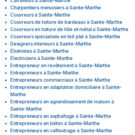
Carreleurs
à
Sainte-Marthe
Charpentiers menuisiers
à
Sainte-Marthe
Couvreurs
à
Sainte-Marthe
Couvreurs de toiture de bardeaux
à
Sainte-Marthe
Couvreurs en toiture de tôle et métal
à
Sainte-Marthe
Couvreurs spécialisés en toit plat
à
Sainte-Marthe
Designers interieurs
à
Sainte-Marthe
Ébénistes
à
Sainte-Marthe
Électriciens
à
Sainte-Marthe
Entrepreneur en revêtement
à
Sainte-Marthe
Entrepreneurs
à
Sainte-Marthe
Entrepreneurs commerciaux
à
Sainte-Marthe
Entrepreneurs en adaptation domiciliaire
à
Sainte-
Marthe
Entrepreneurs en agrandissement de maison
à
Sainte-Marthe
Entrepreneurs en asphaltage
à
Sainte-Marthe
Entrepreneurs en béton
à
Sainte-Marthe
Entrepreneurs en calfeutrage
à
Sainte-Marthe