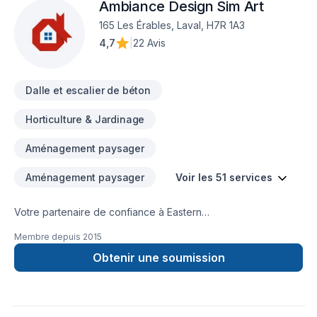
Ambiance Design Sim Art
CONSTRUCTION ,FOSSÉ,DÉMOLITION PISCINE CREUSER ET
MAISON,.TERRASSEMENT ,PAVÉ UNI,
165 Les Érables, Laval, H7R 1A3
4,7
|
22 Avis
Dalle et escalier de béton
Horticulture & Jardinage
Aménagement paysager
Aménagement paysager
Voir les 51 services
Votre partenaire de confiance à Eastern
Ontario,Lanaudière,Laurentides,Laval,Montérégie,Montréal :
Membre depuis
2015
Ambiance Design Sim Art, spécialiste de Arbres et haies,
Béton, Calfeutrage, Carrelage, Crépis, Cuisine, Démolition,
Obtenir une soumission
Drain français, Excavation, Excavation intérieur, Fissures,
Fondations, Foyer et poêle, Gypse, Horticulture, Irrigation,
Margelle, Muret, Patio, Pavage, Pavé uni, Paysagement,
Peinture, Plancher, Salle de bain, Soudeur, Sous-sol, Tapis,