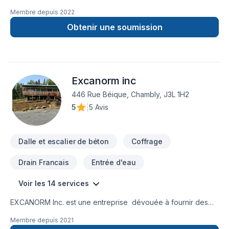
en Arbres et haies, Balcon, Balcon de bois, Béton,
Membre depuis
2022
Calfeutrage, Carrelage, Crépis, Cuisine, Démolition,
Gouttières, Gypse, Isolation mur, Maçonnerie, Patio, Plancher,
Obtenir une soumission
Porte de garage, Portes et fenêtres, Revêtement extérieur,
Salle de bain, Soudeur, Sous-sol, Tirage de joint, Toiture,
Toiture en acier pour embellir vos espaces à
Montérégie,Montréal. Notre équipe expérimentée vous
Excanorm inc
accompagne à chaque étape, avec des conseils sur mesure
et un service clé en main irréprochable. Demandez votre
446 Rue Béique, Chambly, J3L 1H2
soumission personnalisée et démarrez votre projet en toute
5
|
5 Avis
confiance.
Dalle et escalier de béton
Coffrage
Drain Francais
Entrée d'eau
Voir les 14 services
EXCANORM Inc. est une entreprise dévouée à fournir des
services d'excavation de qualité supérieure et de rénovation
Membre depuis
2021
pour les propriétaires résidentiels . Avec une équipe