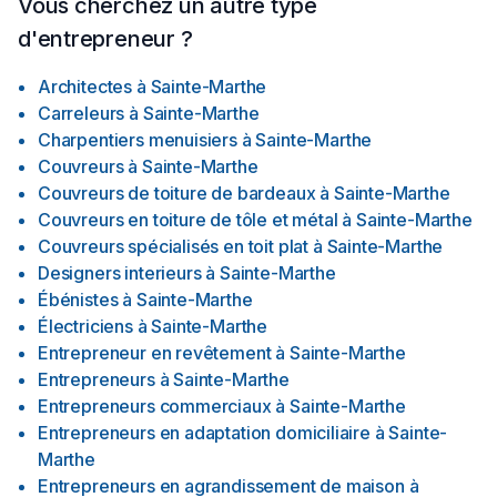
Vous cherchez un autre type
d'entrepreneur ?
Architectes
à
Sainte-Marthe
Carreleurs
à
Sainte-Marthe
Charpentiers menuisiers
à
Sainte-Marthe
Couvreurs
à
Sainte-Marthe
Couvreurs de toiture de bardeaux
à
Sainte-Marthe
Couvreurs en toiture de tôle et métal
à
Sainte-Marthe
Couvreurs spécialisés en toit plat
à
Sainte-Marthe
Designers interieurs
à
Sainte-Marthe
Ébénistes
à
Sainte-Marthe
Électriciens
à
Sainte-Marthe
Entrepreneur en revêtement
à
Sainte-Marthe
Entrepreneurs
à
Sainte-Marthe
Entrepreneurs commerciaux
à
Sainte-Marthe
Entrepreneurs en adaptation domiciliaire
à
Sainte-
Marthe
Entrepreneurs en agrandissement de maison
à