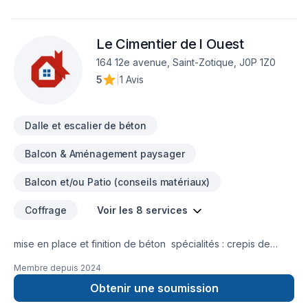
fois les heures d’opération arrivées, votre commerce soit
accessible et sécuritaire pour votre clientèle. Ne perdez
Le Cimentier de l Ouest
aucune productivité pendant votre projet.Afin de garantir
l’entière satisfaction de sa clientèle, Construction Urbana inc.
164 12e avenue, Saint-Zotique, J0P 1Z0
développe des relations d’affaires efficaces, garantissant
5
|
1 Avis
ainsi des réalisations de très haute qualité et complexité.
Nous nous engageons à satisfaire nos clients, afin de gagner
et garder la confiance de ceux-ci.
Dalle et escalier de béton
Balcon & Aménagement paysager
Balcon et/ou Patio (conseils matériaux)
Coffrage
Voir les 8 services
mise en place et finition de béton spécialités : crepis de
solage , redressement au ciment autonivelant et dalles
Membre depuis
2024
monolitique (dalle de garage , spa , cabanon , trottoir)
excavation , coffrage , feraille , mise en place , finition de
Obtenir une soumission
béton et décoffrage de A a Z