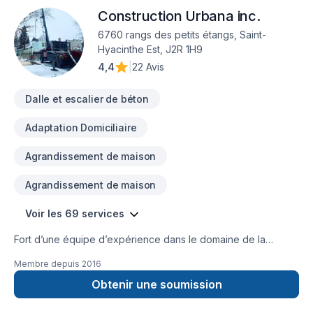
combinant expérience, innovation et rigueur. Nous
Construction Urbana inc.
privilégions la transparence, l'écoute et l'efficacité pour bâtir
des relations de confiance avec nos clients. Transformons
6760 rangs des petits étangs, Saint-
ensemble vos idées en réalité. Contactez-nous dès
Hyacinthe Est, J2R 1H9
maintenant.
4,4
|
22 Avis
Dalle et escalier de béton
Adaptation Domiciliaire
Agrandissement de maison
Agrandissement de maison
Voir les 69 services
Fort d’une équipe d’expérience dans le domaine de la
Construction, nous sommes en mesure de répondre à vos
Membre depuis
2016
exigences. Notre équipe connaît l’importance de l’efficacité
en milieu de travail. C’est pourquoi nous savons aménager
Obtenir une soumission
votre espace résidentiel ou commercial de manière efficace.
Nous ajusterons notre horaire de travail à la vôtre, afinqu’une