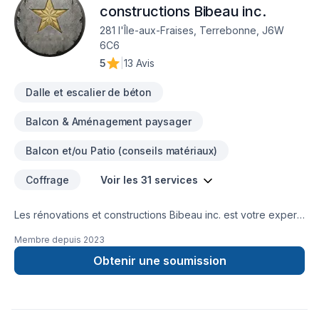
constructions Bibeau inc.
281 l'Île-aux-Fraises, Terrebonne, J6W
6C6
5
|
13 Avis
Dalle et escalier de béton
Balcon & Aménagement paysager
Balcon et/ou Patio (conseils matériaux)
Coffrage
Voir les 31 services
Les rénovations et constructions Bibeau inc. est votre expert
local en Béton, Coffrage, Crépis, Epoxy, Cuisine, Démolition,
Membre depuis
2023
Drain français, Entretien commercial, Entretien ménager,
Excavation, Fissures, Fondations, Maçonnerie, Margelle,
Obtenir une soumission
Plancher, Salle de bain, Sous-sol dans les secteurs de Centre
du
Québec,Lanaudière,Laurentides,Laval,Mauricie,Montérégie,Mont