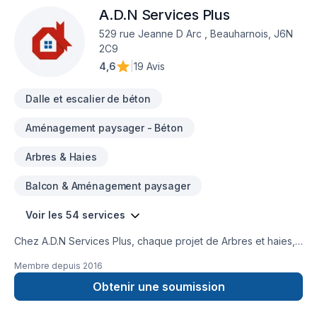
A.D.N Services Plus
Tourbe, Transport, prêt à concrétiser vos projets les plus
ambitieux. Nous privilégions la transparence, l'écoute et
529 rue Jeanne D Arc , Beauharnois, J6N
l'efficacité pour bâtir des relations de confiance avec nos
2C9
clients. Parlons de votre projet aujourd'hui et voyons
4,6
|
19 Avis
comment nous pouvons vous aider.
Dalle et escalier de béton
Aménagement paysager - Béton
Arbres & Haies
Balcon & Aménagement paysager
Voir les 54 services
Chez A.D.N Services Plus, chaque projet de Arbres et haies,
Balcon, Balcon de bois, Béton, Calfeutrage, Clôture, Cuisine,
Membre depuis
2016
Démolition, Escalier et rampe, Foyer et poêle, Garage,
Gouttières, Gypse, Insonorisation, Isolation, Isolation entre-
Obtenir une soumission
toît, Isolation mur, Isolation sous-sol, Maçonnerie, Margelle,
Patio, Peinture, Peinture extérieur, Plancher, Plomberie,