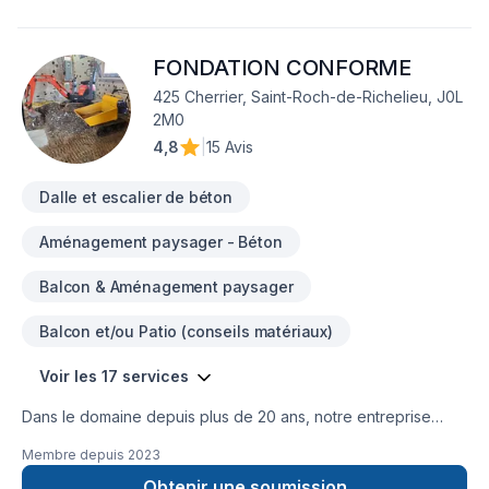
Portes et fenêtres, Rénovation générale, Revêtement
extérieur, Salle de bain, Soudeur, Sous-sol, Teinture de
FONDATION CONFORME
plancher, Tirage de joint est l'occasion de démontrer notre
engagement envers la qualité et la satisfaction client à
425 Cherrier, Saint-Roch-de-Richelieu, J0L
Montérégie,Montréal. Nous croyons en l'importance d'une
2M0
approche personnalisée, adaptée à chaque client, pour
4,8
|
15 Avis
garantir des résultats au-delà de vos attentes. Confiez votre
projet à une équipe qui a à cœur votre sat
Dalle et escalier de béton
Aménagement paysager - Béton
Balcon & Aménagement paysager
Balcon et/ou Patio (conseils matériaux)
Voir les 17 services
Dans le domaine depuis plus de 20 ans, notre entreprise
familiale s efforce a vous offrir un service impeccable et d un
Membre depuis
2023
soucis du travail remarquable, nos employés formés et bien
structurés nous complètes afin de vous offrir le meilleur
Obtenir une soumission