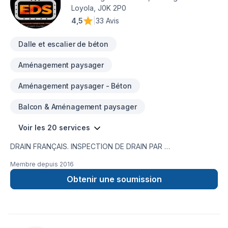
IS inc. '' Une expertise de plus de 30 ans en réalisation
Loyola, J0K 2P0
d'ouvrages de maçonnerie et de béton.''
4,5
|
33 Avis
Dalle et escalier de béton
Aménagement paysager
Aménagement paysager - Béton
Balcon & Aménagement paysager
Voir les 20 services
DRAIN FRANÇAIS. INSPECTION DE DRAIN PAR
CAMÉRA,RÉPARATION DE FISSURE,IMPERMÉABILISATION DE
Membre depuis
2016
FONDATION,MEMBRANE ÉLASTOMÈRE,MEMBRANE
DELTA,MARGELLE,CHEMINÉE DE NETTOYAGE,DRAIN
Obtenir une soumission
SANITAIRE,LIGNE A EAU NOUVEAU SERVICE EN 2023 ;
INSTALLATION SEPTIQUE ;BIONEST ÉCOFLO ENVIRO-
SEPTIQUE NOUVEAU SERVICE EN 2024 ; NETTOYAGE DE
DRAIN FRANCAIS EXCAVATION POUR NOUVELLE