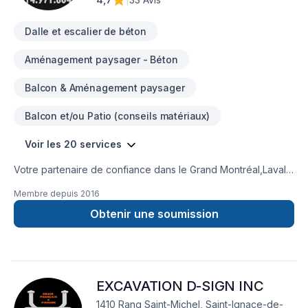
Dalle et escalier de béton
Aménagement paysager - Béton
Balcon & Aménagement paysager
Balcon et/ou Patio (conseils matériaux)
Voir les 20 services
Votre partenaire de confiance dans le Grand Montréal,Laval
et les Laurentides : Groupe IS Inc. est un spécialiste pour tout
Membre depuis
2016
vos travaux de maçonnerie, de réparation et resurfaçage de
béton et offre aussi les services de : Crépis, Calfeutrage,
Obtenir une soumission
Démolition, Fissures de Fondations, Mûrets de
maçonnerie.Prêt à concrétiser vos projets les plus ambitieux.
Nous croyons en l'importance d'une approche
personnalisée, adaptée à chaque client pour garantir des
EXCAVATION D-SIGN INC
résultats au-delà de vos attentes. Transformons ensemble
vos idées en réalité. Contactez-nous dès maintenant. Groupe
1410 Rang Saint-Michel, Saint-Ignace-de-