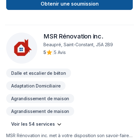
Excavation intérieur, Fissures, Fondation, Fondations,
Obtenir une soumission
Gouttières, Gypse, Ingénieur, Margelle, Patio, Plancher, Puit
de lumière, Rénovation générale, Salle de bain, Sous-sol,
Toit plat, Toiture pour embellir vos espaces à
Lanaudière,Laurentides,Laval,Montérégie,Montréal. Grâce à
MSR Rénovation inc.
notre approche centrée sur le client, nous proposons des
solutions adaptées à vos besoins spécifiques et à votre
Beaupré, Saint-Constant, J5A 2B9
budget. Confiez votre projet à une équipe qui a à cœur votre
5
|
5 Avis
satisfaction.
Dalle et escalier de béton
Adaptation Domiciliaire
Agrandissement de maison
Agrandissement de maison
Voir les 54 services
MSR Rénovation inc. met à votre disposition son savoir-faire