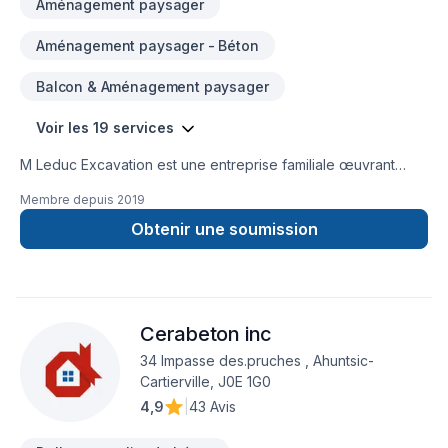
Aménagement paysager
Aménagement paysager - Béton
Balcon & Aménagement paysager
Voir les 19 services
M Leduc Excavation est une entreprise familiale œuvrant
dans le domaine de l'excavation. Nous Offrons plusieurs
Membre depuis
2019
services reliés à l'excavation, tel que dalle de béton,
drainage de terrain, pose de margelles et excavation de tous
Obtenir une soumission
genre. Nous nous spécialisons dans la pose de drains
français ainsi que dans l'imperméabilisation de vos
fondations avec réparation de fissures sur votre solage.
Notre priorité est la satisfaction de notre clientèle! Contactez
Cerabeton inc
nous pour toutes questions ou demande de soumission!Merci
de votre confiance!License RBQ et assurance complète
34 Impasse des.pruches , Ahuntsic-
Cartierville, J0E 1G0
4,9
|
43 Avis