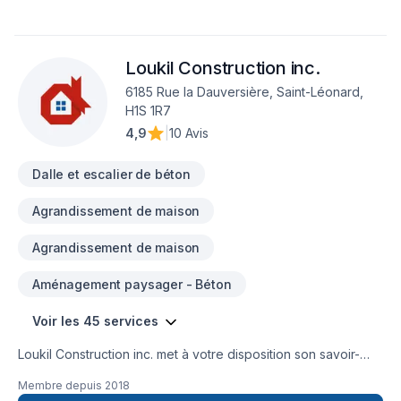
Loukil Construction inc.
6185 Rue la Dauversière, Saint-Léonard,
H1S 1R7
4,9
|
10 Avis
Dalle et escalier de béton
Agrandissement de maison
Agrandissement de maison
Aménagement paysager - Béton
Voir les 45 services
Loukil Construction inc. met à votre disposition son savoir-
faire en Agrandissement, Après-sinistre, Béton, Charpentier,
Membre depuis
2018
Coffrage, Commercial, Démolition, Drain français, Excavation,