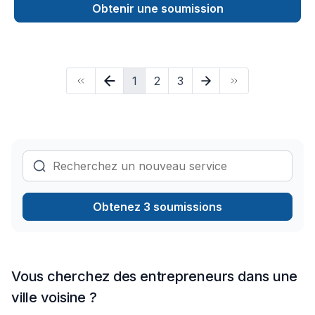
expérimentée et hautement qualifiée, nous nous engageons
Obtenir une soumission
à offrir des solutions durables pour tous vos besoins en
matière d'excavation , de drain francais et coffrage isolant
1
2
3
Obtenez 3 soumissions
Vous cherchez des entrepreneurs dans une
ville voisine ?