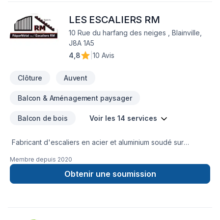
bain, Solarium, Soudeur, Sous-sol, Tapis pour embellir vos
LES ESCALIERS RM
espaces à Eastern Ontario,Laval,Montérégie,Montréal. Nous
croyons en l'importance d'une approche personnalisée,
10 Rue du harfang des neiges , Blainville,
adaptée à chaque client, pour garantir des résultats au-delà
J8A 1A5
de vos attentes. Parlons de votre projet aujourd'hui et
4,8
|
10 Avis
voyons comment nous pouvons vous aider.
Clôture
Auvent
Balcon & Aménagement paysager
Balcon de bois
Voir les 14 services
Fabricant d'escaliers en acier et aluminium soudé sur
mesure, Rampe en aluminium et fer ornemental. Balcons en
Membre depuis
2020
fibre de verre , en composite, en bois , en aluminium . Cloture
ornemental.
Obtenir une soumission