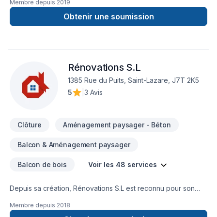
Membre depuis
2019
Obtenir une soumission
Rénovations S.L
1385 Rue du Puits, Saint-Lazare, J7T 2K5
5
|
3 Avis
Clôture
Aménagement paysager - Béton
Balcon & Aménagement paysager
Balcon de bois
Voir les 48 services
Depuis sa création, Rénovations S.L est reconnu pour son
expertise en Armoires, Balcon, Balcon de bois, Béton,
Membre depuis
2018
Calfeutrage, Carrelage, Clôture, Crépis, Cuisine, Démolition,