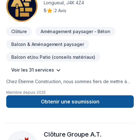
bientôt dans votre jardin !— L’équipe Les Maîtres du sol inc.
Longueuil, J4K 4Z4
5
|
2 Avis
Clôture
Aménagement paysager - Béton
Balcon & Aménagement paysager
Balcon et/ou Patio (conseils matériaux)
Voir les 31 services
Chez Étienne Construction, nous sommes fiers de mettre à
votre service plus de 10 ans d'expertise dans le domaine de
Membre depuis
2025
la maçonnerie. Forts d'une expérience étendue, nous avons
développé un savoir-faire solide et une passion pour créer
Obtenir une soumission
des structures durables et esthétiquement
remarquables.Avec Étienne Construction INC., vous
bénéficiez de l'expertise d'une équipe de maçons
chevronnés, passionnés par leur métier. Nous comprenons
Clôture Groupe A.T.
que la maçonnerie est bien plus qu'un assemblage de