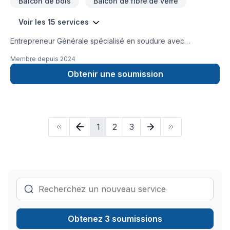
Balcon de bois
Balcon de fibre de verre
au Québec, reconnue pour la qualité de ses réalisations, son
professionnalisme et sa capacité à créer des espaces
Voir les 15 services
extérieurs durables qui améliorent le quotidien de nos clients.
Entrepreneur Générale spécialisé en soudure avec
beaucoup d'expérience!!
Membre depuis
2024
Obtenir une soumission
1
2
3
Obtenez 3 soumissions