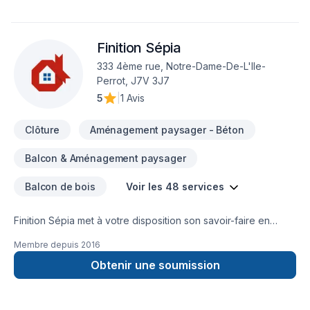
Finition Sépia
333 4ème rue, Notre-Dame-De-L'Ile-
Perrot, J7V 3J7
5
|
1 Avis
Clôture
Aménagement paysager - Béton
Balcon & Aménagement paysager
Balcon de bois
Voir les 48 services
Finition Sépia met à votre disposition son savoir-faire en
Armoires, Balcon, Balcon de bois, Béton, Calfeutrage,
Membre depuis
2016
Carrelage, Clôture, Crépis, Cuisine, Démolition, Escalier et
rampe, Fissures, Foyer et poêle, Gypse, Insonorisation,
Obtenir une soumission
Isolation, Isolation entre-toît, Isolation mur, Isolation sous-sol,
Margelle, Meubles, Patio, Peinture, Plancher, Portes et
fenêtres, Puit de lumière, Revêtement extérieur, Salle de