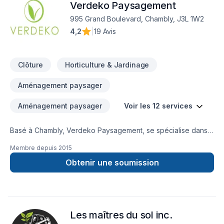
Verdeko Paysagement
995 Grand Boulevard, Chambly, J3L 1W2
4,2
|
19 Avis
Clôture
Horticulture & Jardinage
Aménagement paysager
Aménagement paysager
Voir les 12 services
Basé à Chambly, Verdeko Paysagement, se spécialise dans
la création, construction et transformation d’espace vert
Membre depuis
2015
extérieur en offrant toute une gamme de services en
aménagement paysager. De la conception jusqu’à la
Obtenir une soumission
réalisation, nous offrons des projets d’aménagement clé en
main. Nos services incluent des allées, accès et murets en
pierre naturelle ou en pavé uni, des piscines et jardins d’eau,
la construction de terrasses et patios, la pose de tourbe ou
Les maîtres du sol inc.
gazonnement, la plantation et services de mini excavation.