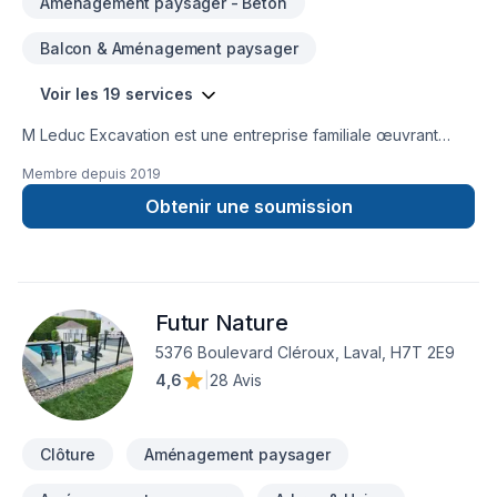
Aménagement paysager - Béton
Balcon & Aménagement paysager
Voir les 19 services
M Leduc Excavation est une entreprise familiale œuvrant
dans le domaine de l'excavation. Nous Offrons plusieurs
Membre depuis
2019
services reliés à l'excavation, tel que dalle de béton,
drainage de terrain, pose de margelles et excavation de tous
Obtenir une soumission
genre. Nous nous spécialisons dans la pose de drains
français ainsi que dans l'imperméabilisation de vos
fondations avec réparation de fissures sur votre solage.
Notre priorité est la satisfaction de notre clientèle! Contactez
Futur Nature
nous pour toutes questions ou demande de soumission!Merci
de votre confiance!License RBQ et assurance complète
5376 Boulevard Cléroux, Laval, H7T 2E9
4,6
|
28 Avis
Clôture
Aménagement paysager