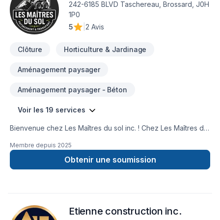
242-6185 BLVD Taschereau, Brossard, J0H
1P0
5
|
2 Avis
Clôture
Horticulture & Jardinage
Aménagement paysager
Aménagement paysager - Béton
Voir les 19 services
Bienvenue chez Les Maîtres du sol inc. ! Chez Les Maîtres du
sol inc., nous transformons vos espaces extérieurs en
Membre depuis
2025
véritables havres de paix. Que ce soit pour un jardin, une
terrasse, une cour ou un espace vert d’entreprise, nous
Obtenir une soumission
mettons notre passion, notre créativité et notre expertise au
service de vos projets.Conception – Réalisation –
ExcavationSolutions sur mesurePour particuliers &
professionnelsBesoin d’une soumission ou d’un
Etienne construction inc.
accompagnement ? Contactez-nous dès maintenant.À très