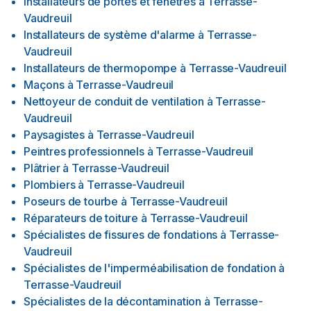
Installateurs de portes et fenêtres
à
Terrasse-
Vaudreuil
Installateurs de système d'alarme
à
Terrasse-
Vaudreuil
Installateurs de thermopompe
à
Terrasse-Vaudreuil
Maçons
à
Terrasse-Vaudreuil
Nettoyeur de conduit de ventilation
à
Terrasse-
Vaudreuil
Paysagistes
à
Terrasse-Vaudreuil
Peintres professionnels
à
Terrasse-Vaudreuil
Plâtrier
à
Terrasse-Vaudreuil
Plombiers
à
Terrasse-Vaudreuil
Poseurs de tourbe
à
Terrasse-Vaudreuil
Réparateurs de toiture
à
Terrasse-Vaudreuil
Spécialistes de fissures de fondations
à
Terrasse-
Vaudreuil
Spécialistes de l'imperméabilisation de fondation
à
Terrasse-Vaudreuil
Spécialistes de la décontamination
à
Terrasse-