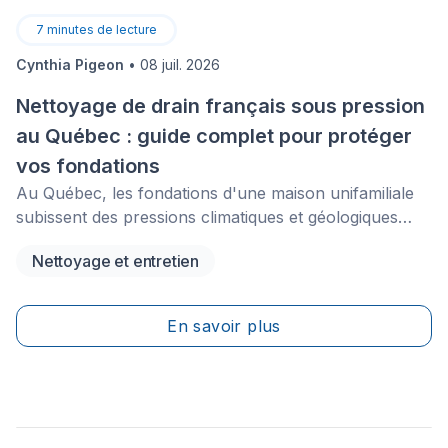
7
minutes de lecture
Cynthia Pigeon
•
08 juil. 2026
Nettoyage de drain français sous pression
au Québec : guide complet pour protéger
vos fondations
Au Québec, les fondations d'une maison unifamiliale
subissent des pressions climatiques et géologiques
extrêmes. Entre les précipitations abondantes, la fonte
Nettoyage et entretien
des neiges et la composition changeante des sols, le
système de drainage constitue un élément essentiel de
la protection contre l’humidité. Lorsque le drain de
En savoir plus
fondation (communément appelé drain français)
commence à s'obstruer, l'eau s'accumule autour des
semelles de fondation, augmentant les risques
d'infiltration d'eau dans le sous-sol.