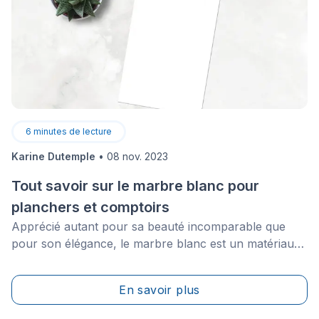
6
minutes de lecture
Karine Dutemple
•
08 nov. 2023
Tout savoir sur le marbre blanc pour
planchers et comptoirs
Apprécié autant pour sa beauté incomparable que
pour son élégance, le marbre blanc est un matériau
pouvant s’intégrer à merveille dans une salle de bain
aussi bien que dans une cuisine, que ce soit comme
En savoir plus
îlot ou bien comme revêtement de comptoir ou de sol.