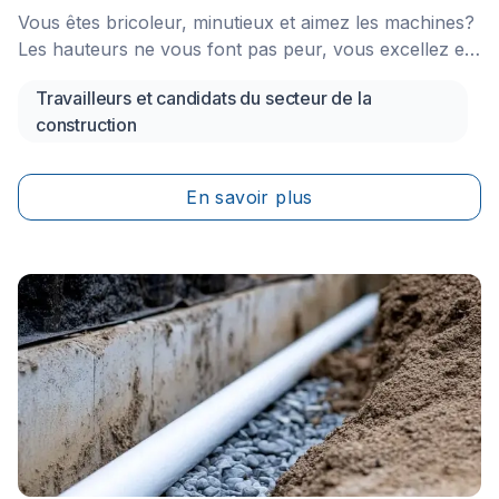
Vous êtes bricoleur, minutieux et aimez les machines?
Les hauteurs ne vous font pas peur, vous excellez en
résolution de problèmes et vous gérez bien le stress?
Travailleurs et candidats du secteur de la
Songez dès aujourd’hui à vous spécialiser en
construction
installation, réparation ou entretien d’ascenseurs! Ce
travail aux tâches variées présente d’excellentes
perspectives d’emploi; vous n’avez qu’à constater
En savoir plus
vous-même le nombre de tours à condos et
logements qui s’élèvent chaque mois dans les
paysages urbains et suburbains.