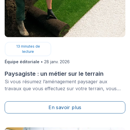
13
minutes de
lecture
Équipe éditoriale
•
28 janv. 2026
Paysagiste : un métier sur le terrain
Si vous résumez l’aménagement paysager aux
travaux que vous effectuez sur votre terrain, vous
oubliez tous les travaux réalisés dans les places
publiques en ville, et cette pâle définition ne rend pas
En savoir plus
compte de l’envergure que peut prendre certains
projets.