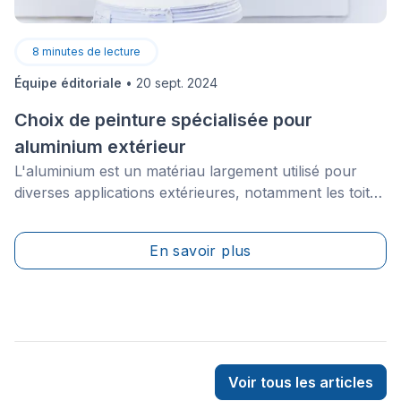
8
minutes de lecture
Équipe éditoriale
•
20 sept. 2024
Choix de peinture spécialisée pour
aluminium extérieur
L'aluminium est un matériau largement utilisé pour
diverses applications extérieures, notamment les toits,
les portes, les fenêtres et les revêtements. Pour
maintenir sa durabilité et son esthétique, il est crucial
En savoir plus
de choisir une peinture adaptée à ce support. Vous
découvrirez ici quelle est la meilleure peinture pour
aluminium et comment obtenir une finition parfaite.
Tout le secret réside dans une très bonne préparation
de la surface à peindre.&nbsp;
Voir tous les articles