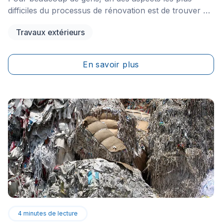
difficiles du processus de rénovation est de trouver un
bon entrepreneur pour effectuer les travaux. Il ne
Travaux extérieurs
faut pas signer de contrat avec le premier venu, avec
pour simple but de gagner du temps et d'épargner de
l’argent, car cela pourrait causer des problèmes par la
En savoir plus
suite. Si vous vous demandez comment trouver la
bonne personne, vous voici au bon endroit!
4
minutes de lecture