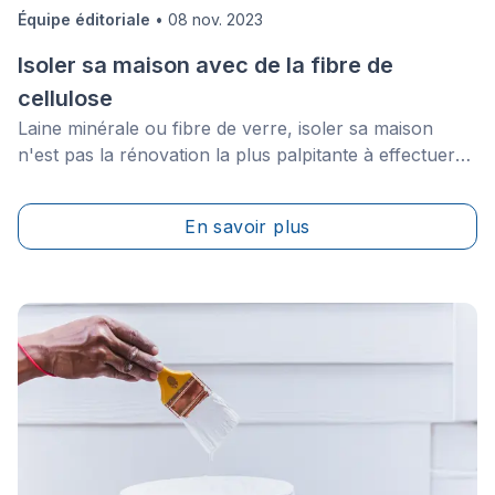
Équipe éditoriale
•
08 nov. 2023
Isoler sa maison avec de la fibre de
cellulose
Laine minérale ou fibre de verre, isoler sa maison
n'est pas la rénovation la plus palpitante à effectuer
sur sa maison. Par contre, ce changement sera
apparent sur votre facture de chauffage et audible
En savoir plus
par une meilleure insonorisation des murs. Pourquoi
ne pas opter pour un matériau vert et plus efficace?
Découvrons la cellulose!&nbsp;&nbsp;&nbsp;&nbsp;