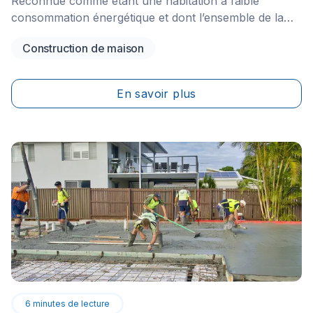
Reconnue comme étant une habitation à faible
consommation énergétique et dont l’ensemble de la
construction est élaboré dans cette optique, la maison
Construction de maison
passive est en fait un concept inventé par le physicien
allemand Wolfgang Feist qui tend à se populariser à
l’étranger dont au Canada.&nbsp;Afin de comprendre
En savoir plus
les implications concrètes derrière la construction
d’une telle révolution, voici donc des informations à ce
sujet.
6
minutes de lecture