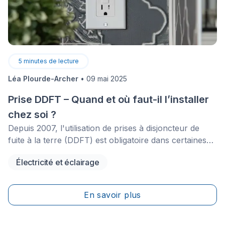
5
minutes de lecture
Léa Plourde-Archer
•
09 mai 2025
Prise DDFT – Quand et où faut-il l’installer
chez soi ?
Depuis 2007, l'utilisation de prises à disjoncteur de
fuite à la terre (DDFT) est obligatoire dans certaines
parties d'un bâtiment. Ces prises sont conçues de
Électricité et éclairage
manière à assurer la sécurité des utilisateurs, en
évitant les risques d'électrocution lors d'un contact
avec un élément conducteur d'électricité, dont
En savoir plus
l'eau.&nbsp;