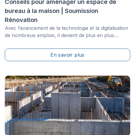
Conseils pour aménager un espace de
bureau à la maison | Soumission
Rénovation
Avec l’avancement de la technologie et la digitalisation
de nombreux emplois, il devient de plus en plus
courant que des gens travaillent à partir du confort de
leur maison. Que ce soit une nouvelle maman qui
En savoir plus
s’occupe de son enfant tout en essayant de respecter
ses échéanciers ou une personne qui a décidé de faire
bande à part pour donner vie à un projet de nouvelle
entreprise, avoir un bureau bien organisé et relaxant
permet de maintenir sa productivité et de profiter
pleinement de la vie.