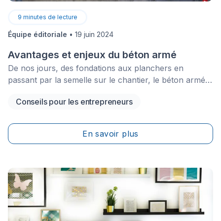
9
minutes de lecture
Équipe éditoriale
•
19 juin 2024
Avantages et enjeux du béton armé
De nos jours, des fondations aux planchers en
passant par la semelle sur le chantier, le béton armé
est partout. Du moment qu’il doit résister à la
Conseils pour les entrepreneurs
compression et à l’effort de traction, il est au bon
emplacement. Ce sont bien ses armatures métalliques
qui font toute la différence.
En savoir plus