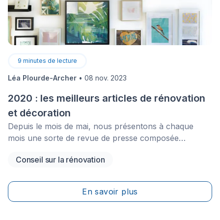
9
minutes de lecture
Léa Plourde-Archer
•
08 nov. 2023
2020 : les meilleurs articles de rénovation
et décoration
Depuis le mois de mai, nous présentons à chaque
mois une sorte de revue de presse composée
d'articles intéressants que nous avons lus en
Conseil sur la rénovation
parcourant le web ou que nous avons publiés sur
notre blogue. Dans cet article, nous allons revenir
jusqu'au mois de janvier pour vous faire une revue de
En savoir plus
presse de l'année au complet!&nbsp;