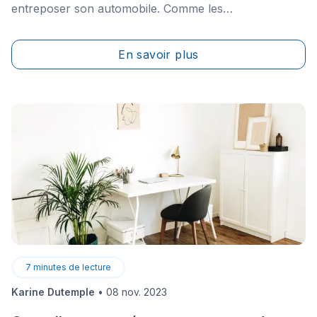
entreposer son automobile. Comme les
propriétaires&nbsp;deviennent plus créatifs dans
l'aménagement de leur espace personnel, le garage
En savoir plus
est souvent utilisé comme un espace de travail
alternatif, un gym ou un havre de paix à l’écart du
reste de la maison.
7
minutes de lecture
Karine Dutemple
•
08 nov. 2023