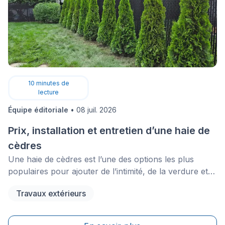
10
minutes de
lecture
Équipe éditoriale
•
08 juil. 2026
Prix, installation et entretien d’une haie de
cèdres
Une haie de cèdres est l’une des options les plus
populaires pour ajouter de l’intimité, de la verdure et
une protection contre le vent autour d’une cour. Pour
Travaux extérieurs
beaucoup de propriétaires, la grande question est
simple: combien coûte une haie de cèdres?