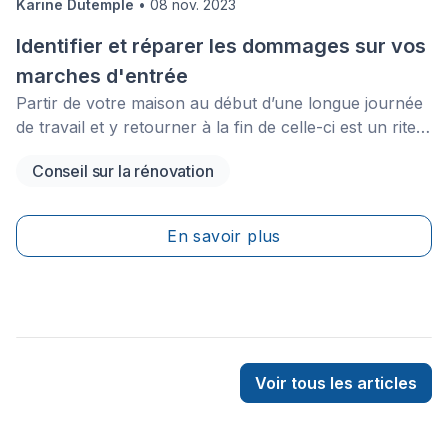
Karine Dutemple
•
08 nov. 2023
Identifier et réparer les dommages sur vos
marches d'entrée
Partir de votre maison au début d’une longue journée
de travail et y retourner à la fin de celle-ci est un rite
de passage du quotidien. Les marches qui vous
Conseil sur la rénovation
mènent à votre porte d’entrée supportent sans cesse
votre poids et celui de vos proches, alors que vous
entrez et sortez de votre demeure, encore et encore.
En savoir plus
Alors évidemment, il n’est pas surprenant que les
marches de votre escalier d’entrée commencent à
s’user au fil du temps. Si vous devez gérer la
présence d’une marche fissurée ou brisée ou que
vous commencez à repérer des signes d’usure, alors
vous aurez besoin de quelques conseils pour savoir
Voir tous les articles
comment vous en occuper aussi rapidement que
possible.