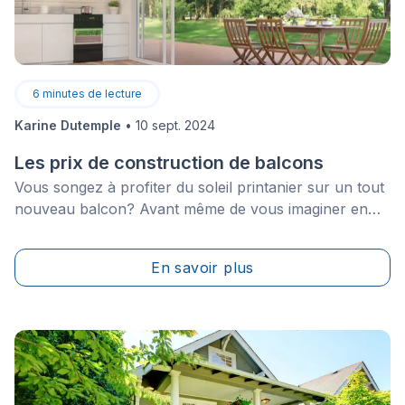
6
minutes de lecture
Karine Dutemple
•
10 sept. 2024
Les prix de construction de balcons
Vous songez à profiter du soleil printanier sur un tout
nouveau balcon? Avant même de vous imaginer en
train de rêvasser sur celui-ci en étant confortablement
installé sur votre chaise longue, la question du budget
En savoir plus
nécessaire à sa construction a certainement traversé
votre esprit.