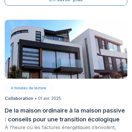
confronté à des travaux imprévus ainsi&nbsp;qu'aux
coûts qui les accompagnent.
4
minutes de lecture
Collaboration
•
01 avr. 2025
De la maison ordinaire à la maison passive
: conseils pour une transition écologique
À l’heure où les factures énergétiques s’envolent,