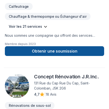
Calfeutrage
Chauffage & thermopompe ou Échangeur d'air
Voir les 21 services
Nous sommes une compagnie qui offront des services
d'isolation, décontamination, systèmes d'alarmes, bref, tout le
Membre depuis
2023
comfort pour votre maison.
Obtenir une soumission
Concept Rénovation J.R.Inc.
131 Rue du Cap Rue Du Cap, Saint-
Colomban, J5K 2G6
4,7
|
18 Avis
Rénovations de sous-sol