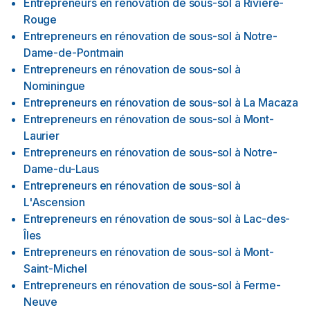
Entrepreneurs en rénovation de sous-sol
à
Rivière-
environnementale de nos projets. Constructions neuves : Les
Rouge
Constructions Immoblex excelle dans la construction de
Entrepreneurs en rénovation de sous-sol
à
Notre-
bâtiments neufs, qu'il s'agisse de résidences, de complexes
commerciaux ou industriels. Nous travaillons en étroite
Dame-de-Pontmain
collaboration avec nos clients pour concrétiser leurs visions,
Entrepreneurs en rénovation de sous-sol
à
en offrant un service attentif et des solutions novatrices pour
Nominingue
créer des espaces fonctionnels et esthétiques. Constructions
Entrepreneurs en rénovation de sous-sol
à
La Macaza
commerciales : Notre expertise s'étend également aux
Entrepreneurs en rénovation de sous-sol
à
Mont-
projets commerciaux, où nous avons démontré notre
Laurier
capacité à livrer des bâtiments de qualité supérieure, conçus
Entrepreneurs en rénovation de sous-sol
à
Notre-
pour répondre aux besoins spécifiques de chaque
entreprise. Que ce soit pour des bureaux, des magasins ou
Dame-du-Laus
des installations industrielles, nous sommes équipés pour
Entrepreneurs en rénovation de sous-sol
à
gérer des projets de toutes tailles et de toutes complexités.
L'Ascension
Engagement qualité Chez Les Constructions Immoblex, nous
Entrepreneurs en rénovation de sous-sol
à
Lac-des-
nous engageons à fournir des services de la plus haute
Îles
qualité à nos clients. Notre équipe est composée de
Entrepreneurs en rénovation de sous-sol
à
Mont-
professionnels qualifiés et expérimentés, qui travaillent avec
Saint-Michel
dévouement pour assurer la réussite de chaque projet. Nous
accordons une grande importance à la satisfaction de nos
Entrepreneurs en rénovation de sous-sol
à
Ferme-
clients, en offrant un service personnalisé, des solutions
Neuve