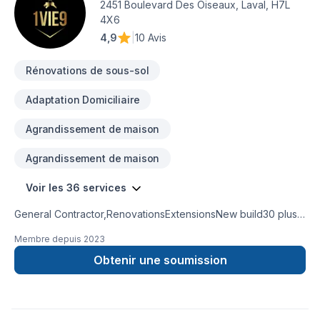
2451 Boulevard Des Oiseaux, Laval, H7L
4X6
4,9
|
10 Avis
Rénovations de sous-sol
Adaptation Domiciliaire
Agrandissement de maison
Agrandissement de maison
Voir les 36 services
General Contractor,RenovationsExtensionsNew build30 plus
years experienceKitchen and bathroom
Membre depuis
2023
remodeling basement remodel
Obtenir une soumission