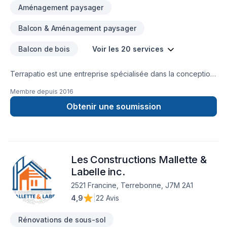
Aménagement paysager
Balcon & Aménagement paysager
Balcon de bois
Voir les 20 services
Terrapatio est une entreprise spécialisée dans la conception
et la réalisation complète de cours arrière durant la saison
Membre depuis
2016
estivale. Nous offrons des projets sur mesure alliant
esthétisme, fonctionnalité et durabilité, afin de créer des
Obtenir une soumission
espaces extérieurs uniques et harmonieux.En saison
hivernale, notre équipe agit comme entrepreneur général,
offrant des services de rénovation résidentielle . Que ce soit
pour une salle de bain, une cuisine ou tout autre projet
Les Constructions Mallette &
intérieur ou extérieur, nous mettons le même souci du détail
et la même rigueur à chaque étape des travaux.Notre mission
Labelle inc.
est d’offrir un service clé en main, professionnel et
2521 Francine, Terrebonne, J7M 2A1
personnalisé, du design à la réalisation.
4,9
|
22 Avis
Rénovations de sous-sol