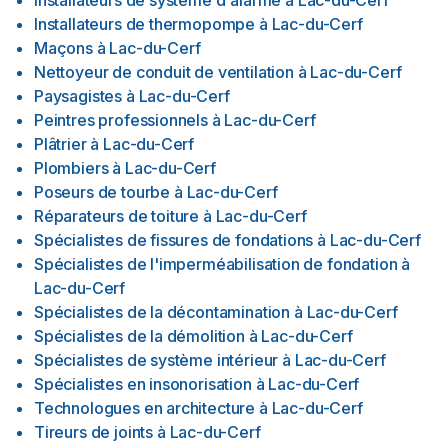
Installateurs de système d'alarme
à
Lac-du-Cerf
Installateurs de thermopompe
à
Lac-du-Cerf
Maçons
à
Lac-du-Cerf
Nettoyeur de conduit de ventilation
à
Lac-du-Cerf
Paysagistes
à
Lac-du-Cerf
Peintres professionnels
à
Lac-du-Cerf
Plâtrier
à
Lac-du-Cerf
Plombiers
à
Lac-du-Cerf
Poseurs de tourbe
à
Lac-du-Cerf
Réparateurs de toiture
à
Lac-du-Cerf
Spécialistes de fissures de fondations
à
Lac-du-Cerf
Spécialistes de l'imperméabilisation de fondation
à
Lac-du-Cerf
Spécialistes de la décontamination
à
Lac-du-Cerf
Spécialistes de la démolition
à
Lac-du-Cerf
Spécialistes de système intérieur
à
Lac-du-Cerf
Spécialistes en insonorisation
à
Lac-du-Cerf
Technologues en architecture
à
Lac-du-Cerf
Tireurs de joints
à
Lac-du-Cerf