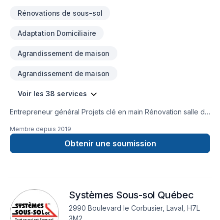
Rénovations de sous-sol
Adaptation Domiciliaire
Agrandissement de maison
Agrandissement de maison
Voir les 38 services
Entrepreneur général Projets clé en main Rénovation salle de
bain après sinistre Une équipe sur la Rive-Nors de Montréal
Membre depuis
2019
et une en Estrie pour mieux vous servir
Obtenir une soumission
Systèmes Sous-sol Québec
2990 Boulevard le Corbusier, Laval, H7L
3M2