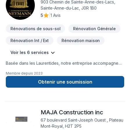
903 Chemin de Sainte-Anne-des-Lacs,
Sainte-Anne-du-Lac, J0R 1B0
5
|
1 Avis
Rénovations de sous-sol
Rénovation Générale
Rénovation Int / Ext
Rénovation maison
Voir les 6 services
Basée dans les Laurentides, notre entreprise accompagne
les propriétaires dans leurs projets de rénovation
Membre depuis
2023
résidentielle avec une approche structurée, soignée et
centrée sur la qualité d’exécution.En tant qu’entrepreneur
Obtenir une soumission
général, nous assurons la gestion complète du chantier :
planification, coordination des intervenants, suivi rigoureux
des étapes, respect des délais et contrôle de la qualité.
Chaque projet est mené avec méthode, transparence et
MAJA Construction inc
souci du détail, afin d’offrir une expérience fluide et sans
surprises.Nous croyons qu’une rénovation réussie repose
67 boulevard Saint-Joseph Ouest , Plateau
autant sur le résultat final que sur la façon dont elle est
Mont-Royal, H2T 2P5