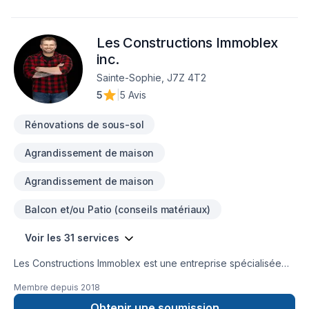
Rénovation générale, Revêtement extérieur, Salle de bain,
Solarium, Soudeur, Sous-sol, Tapis. Nous desservons
Les Constructions Immoblex
Laurentides avec passion et professionnalisme. Nous
croyons en l'importance d'une approche personnalisée,
inc.
adaptée à chaque client, pour garantir des résultats au-delà
Sainte-Sophie, J7Z 4T2
de vos attentes. Transformons ensemble vos idées en réalité.
5
|
5 Avis
Contactez-nous dès maintenant.
Rénovations de sous-sol
Agrandissement de maison
Agrandissement de maison
Balcon et/ou Patio (conseils matériaux)
Voir les 31 services
Les Constructions Immoblex est une entreprise spécialisée
dans le domaine de la construction, offrant une gamme
Membre depuis
2018
complète de services pour les projets d'agrandissement, de
coffrage isolant et de constructions neuves et commerciales.
Obtenir une soumission