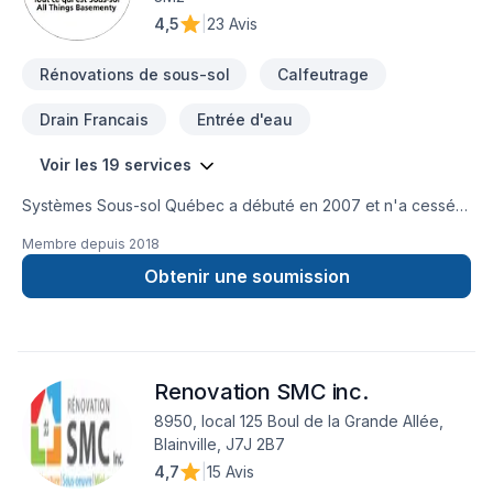
4,5
|
23 Avis
Rénovations de sous-sol
Calfeutrage
Drain Francais
Entrée d'eau
Voir les 19 services
Systèmes Sous-sol Québec a débuté en 2007 et n'a cessé
de croître depuis ! Titulaire d’un baccalauréat en ingénierie et
Membre depuis
2018
d’une vaste expérience en construction, le fondateur, Michel
Haydamous, a décidé que l’étanchéité des sous-sols et la
Obtenir une soumission
réparation de fondations étaient exactement l’industrie qu’il
recherchait. Aujourd'hui, nous commençons chaque jour
avec la mission de développer notre vie et nos affaires avec
une équipe gagnante qui offre toujours le meilleur à ses
Renovation SMC inc.
clients.Nous savons à quel point il peut être difficile de
trouver un entrepreneur responsable et digne de confiance,
8950, local 125 Boul de la Grande Allée,
mais Systèmes Sous-sol Québec travaille à changer cela.
Blainville, J7J 2B7
L'excellent service à la clientèle, les devis gratuits, mais
4,7
|
15 Avis
surtout la qualité, l'intégrité et la tranquillité d'esprit ne sont