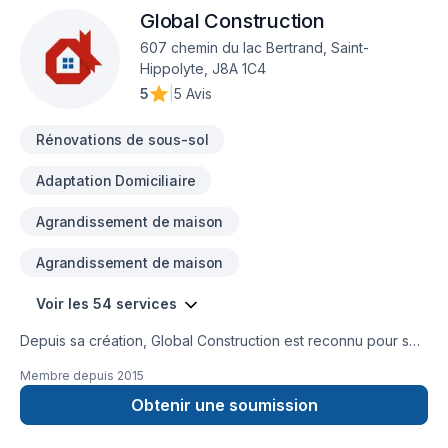
Global Construction
607 chemin du lac Bertrand, Saint-
Hippolyte, J8A 1C4
5
|
5 Avis
Rénovations de sous-sol
Adaptation Domiciliaire
Agrandissement de maison
Agrandissement de maison
Voir les 54 services
Depuis sa création, Global Construction est reconnu pour son
expertise en Adaptation dom., Agrandissement, Après-
Membre depuis
2015
sinistre, Armoires, Balcon, Balcon de bois, Carrelage,
Charpentier, Construction, Cuisine, Démolition, Escalier et
Obtenir une soumission
rampe, Foyer et poêle, Garage, Gypse, Margelle, Meubles,
Patio, Plancher, Portes et fenêtres, Puit de lumière,