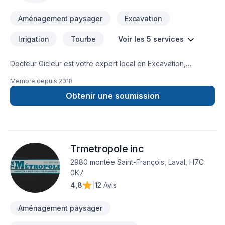
comment nous pouvons vous aider.
Aménagement paysager
Excavation
Irrigation
Tourbe
Voir les 5 services
Docteur Gicleur est votre expert local en Excavation,
Irrigation, Paysagement, Tourbe, Transport dans les secteurs
Membre depuis
2018
de Lanaudière,Laurentides,Laval,Montréal, combinant
expérience, innovation et rigueur. Nous privilégions la
Obtenir une soumission
transparence, l'écoute et l'efficacité pour bâtir des relations
de confiance avec nos clients. Confiez votre projet à une
équipe qui a à cœur votre satisfaction. Notre engagement est
simple : offrir un service d'exception, centré sur vos besoins
Trmetropole inc
et vos aspirations.
2980 montée Saint-François, Laval, H7C
0K7
4,8
|
12 Avis
Aménagement paysager