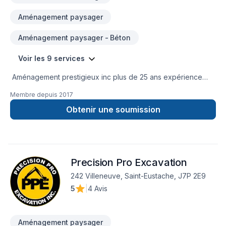
Aménagement paysager
Aménagement paysager - Béton
Voir les 9 services
Aménagement prestigieux inc plus de 25 ans expérience
dans le Paysagement extérieur une référence dans son
Membre depuis
2017
domaine. Un propriétaire pasDes employés professionnels et
respectueux une entreprise à écoute de ses clients. Une
Obtenir une soumission
seule numéro à retenir 514 292-0071
Precision Pro Excavation
242 Villeneuve, Saint-Eustache, J7P 2E9
5
|
4 Avis
Aménagement paysager