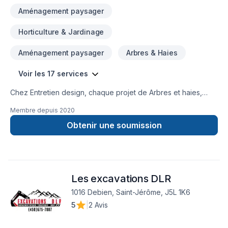
d'asphalte et PavéEntretiens extérieurs de touts
Aménagement paysager
genre Entretiens/MaintenancesEntretiens et maintenance de
vos immeublesRéparations InstallationsRestaurations​
Horticulture & Jardinage
Aménagement paysager
Arbres & Haies
Voir les 17 services
Chez Entretien design, chaque projet de Arbres et haies,
Émondage, Entretien commercial, Entretien ménager,
Membre depuis
2020
Entretien paysager, Excavation, Horticulture, Irrigation, Pavé
uni, Paysagement, Tourbe, Transport est l'occasion de
Obtenir une soumission
démontrer notre engagement envers la qualité et la
satisfaction client à Lanaudière,Laurentides,Laval. Notre
mission : concrétiser vos projets tout en respectant vos
exigences, vos délais et votre vision. Transformons
Les excavations DLR
ensemble vos idées en réalité. Contactez-nous dès
maintenant.
1016 Debien, Saint-Jérôme, J5L 1K6
5
|
2 Avis