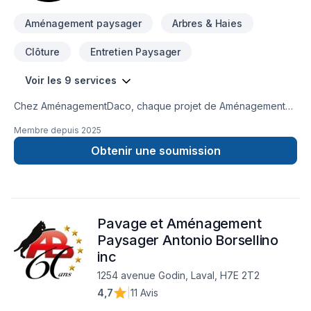
Aménagement paysager
Arbres & Haies
Clôture
Entretien Paysager
Voir les 9 services
Chez AménagementDaco, chaque projet de Aménagement
paysager, Arbres et haies, Clôture, Émondage, Entretien
Membre depuis
2025
paysager, Excavation, Horticulture, Irrigation, Muret, Pavage,
Pavé uni, Paysagement, Piscine, Tourbe, Transport est
Obtenir une soumission
l'occasion de démontrer notre engagement envers la qualité
et la satisfaction client à
Lanaudière,Laurentides,Laval,Montréal. Notre mission :
concrétiser vos projets tout en respectant vos exigences,
Pavage et Aménagement
vos délais et votre vision. Transformons ensemble vos idées
en réalité. Contactez-nous dès maintenant.
Paysager Antonio Borsellino
inc
1254 avenue Godin, Laval, H7E 2T2
4,7
|
11 Avis