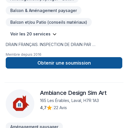
Balcon & Aménagement paysager
Balcon et/ou Patio (conseils matériaux)
Voir les 20 services
DRAIN FRANÇAIS. INSPECTION DE DRAIN PAR
CAMÉRA,RÉPARATION DE FISSURE,IMPERMÉABILISATION DE
Membre depuis
2016
FONDATION,MEMBRANE ÉLASTOMÈRE,MEMBRANE
DELTA,MARGELLE,CHEMINÉE DE NETTOYAGE,DRAIN
Obtenir une soumission
SANITAIRE,LIGNE A EAU NOUVEAU SERVICE EN 2023 ;
INSTALLATION SEPTIQUE ;BIONEST ÉCOFLO ENVIRO-
SEPTIQUE NOUVEAU SERVICE EN 2024 ; NETTOYAGE DE
DRAIN FRANCAIS EXCAVATION POUR NOUVELLE
Ambiance Design Sim Art
CONSTRUCTION ,FOSSÉ,DÉMOLITION PISCINE CREUSER ET
MAISON,.TERRASSEMENT ,PAVÉ UNI,
165 Les Érables, Laval, H7R 1A3
4,7
|
22 Avis
Aménagement paysager