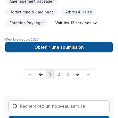
Aménagement paysager
l'excavation, l'empierrement, le compactage et le drainage,
c'est notre responsabilité. Nous garantissons nos travaux par
Horticulture & Jardinage
Arbres & Haies
écrit. UNE SUPERVISION ASSURÉE À chaque étape de votre
aménagement, l'un des propriétaires de Pavage Borsellino
Entretien Paysager
Voir les 12 services
est présent sur le chantier pour superviser l'équipe affectée
à votre projet. Nous n'utilisons pas les services de sous-
traitants. UN PERSONNEL EXPÉRIMENTÉ De l'équipe de
Membre depuis
2026
représentant en a l'équipe de design et de travail, ils sont
Obtenir une soumission
reconnus pour leur expertise, leur professionnalisme et la
ponctualité avec laquelle elles vous livrent votre projet. DES
PROJETS COMPLÉTÉS À TEMPS Une très grande équipe,
composée de spécialistes expérimentés affectés aux
diverses étapes de votre projet, s'active à réaliser votre
1
2
3
aménagement dans de très courts délais. Ainsi, vous profitez
plus rapidement de votre nouvel environnement.