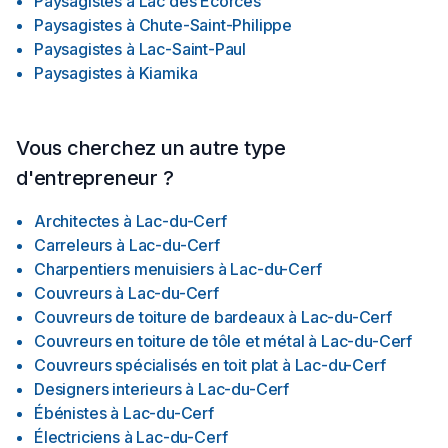
Paysagistes
à
Lac des Ecorces
Paysagistes
à
Chute-Saint-Philippe
Paysagistes
à
Lac-Saint-Paul
Paysagistes
à
Kiamika
Vous cherchez un autre type
d'entrepreneur ?
Architectes
à
Lac-du-Cerf
Carreleurs
à
Lac-du-Cerf
Charpentiers menuisiers
à
Lac-du-Cerf
Couvreurs
à
Lac-du-Cerf
Couvreurs de toiture de bardeaux
à
Lac-du-Cerf
Couvreurs en toiture de tôle et métal
à
Lac-du-Cerf
Couvreurs spécialisés en toit plat
à
Lac-du-Cerf
Designers interieurs
à
Lac-du-Cerf
Ébénistes
à
Lac-du-Cerf
Électriciens
à
Lac-du-Cerf