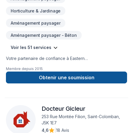
Horticulture & Jardinage
Aménagement paysager
Aménagement paysager - Béton
Voir les 51 services
Votre partenaire de confiance à Eastern
Ontario,Lanaudière,Laurentides,Laval,Montérégie,Montréal :
Membre depuis
2015
Ambiance Design Sim Art, spécialiste de Arbres et haies,
Béton, Calfeutrage, Carrelage, Crépis, Cuisine, Démolition,
Obtenir une soumission
Drain français, Excavation, Excavation intérieur, Fissures,
Fondations, Foyer et poêle, Gypse, Horticulture, Irrigation,
Margelle, Muret, Patio, Pavage, Pavé uni, Paysagement,
Peinture, Plancher, Salle de bain, Soudeur, Sous-sol, Tapis,
Docteur Gicleur
Tourbe, Transport, prêt à concrétiser vos projets les plus
ambitieux. Nous privilégions la transparence, l'écoute et
253 Rue Montée Filion, Saint-Colomban,
l'efficacité pour bâtir des relations de confiance avec nos
J5K 1E7
clients. Parlons de votre projet aujourd'hui et voyons
4,6
|
18 Avis