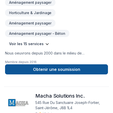
Aménagement paysager
test of time.Concrete Paving: Sturdy, reliable, and
aesthetically pleasing—our concrete work transforms
Horticulture & Jardinage
spaces.Residential or Commercial, We Deliver
Excellence!Contact us today for a free consultation. Let’s
Aménagement paysager
pave the way to a smoother future!
Aménagement paysager - Béton
Voir les 15 services
Nous oeuvrons depuis 2000 dans le milieu de
l'aménagement paysager.Nos spécialités:-Aménagement
Membre depuis
2016
marches et pierres naturelles (mur de soutènement).-Dalles
et Pavé uni.-Harmonisation et plantation des végétaux-
Obtenir une soumission
Travaux civil tel que: chemin d'acces, fossés, ponceaux.
nivellement de terrain.
Macha Solutions Inc.
545 Rue Du Sanctuaire Joseph-Fortier,
Saint-Jérôme, J8B 1L4