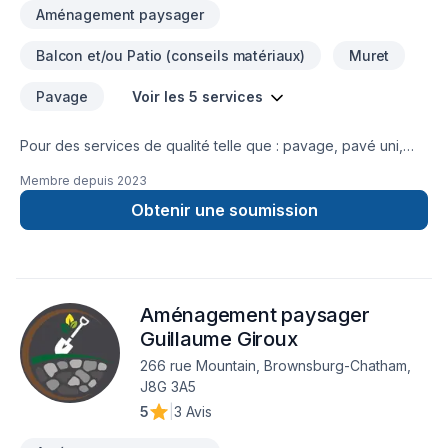
Aménagement paysager
Balcon et/ou Patio (conseils matériaux)
Muret
Pavage
Voir les 5 services
Pour des services de qualité telle que : pavage, pavé uni,
muret, aménagement paysager résidentiel, commercial ou
Membre depuis
2023
industriel. La compagnie Pavage et Aménagement paysager
Antonio Borsellino est là pour vous DEPUIS PLUS DE 60 ANS
Obtenir une soumission
DE GÉNÉRATION EN GÉNÉRATION, UNE VISION NOTRE
FORCE Nous exploitons notre entreprise sous le nom de
Pavage et Aménagement Paysager Antonio Borsellino depuis
1962. Notre nom est synonyme de constance et de
Aménagement paysager
confiance. Notre force, quant à elle, repose sur nos solides
atouts. UNE ESTIMATION PRÉCISE Chaque projet fait l'objet
Guillaume Giroux
d'une estimation précise comprenant les quantités de
266 rue Mountain, Brownsburg-Chatham,
matériaux requises pour l'exécution de votre aménagement.
J8G 3A5
UN PLAN DÉTAILLÉ Quelle que soit l'ampleur de votre projet,
5
|
3 Avis
vous recevez un plan détaillé de vos travaux. UN
ÉQUIPEMENT DE POINTE La préparation de surface,