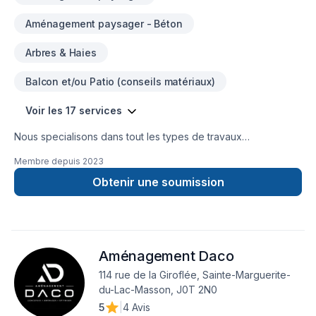
Aménagement paysager - Béton
Arbres & Haies
Balcon et/ou Patio (conseils matériaux)
Voir les 17 services
Nous specialisons dans tout les types de travaux
d'excavation,nous faisons egalement des traveaux de beton
Membre depuis
2023
est pave uni est tout d'amenagement paysager
Obtenir une soumission
Aménagement Daco
114 rue de la Giroflée, Sainte-Marguerite-
du-Lac-Masson, J0T 2N0
5
|
4 Avis