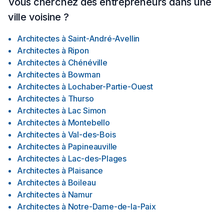
Vous cherchez des entrepreneurs dans une
ville voisine ?
Architectes
à
Saint-André-Avellin
Architectes
à
Ripon
Architectes
à
Chénéville
Architectes
à
Bowman
Architectes
à
Lochaber-Partie-Ouest
Architectes
à
Thurso
Architectes
à
Lac Simon
Architectes
à
Montebello
Architectes
à
Val-des-Bois
Architectes
à
Papineauville
Architectes
à
Lac-des-Plages
Architectes
à
Plaisance
Architectes
à
Boileau
Architectes
à
Namur
Architectes
à
Notre-Dame-de-la-Paix