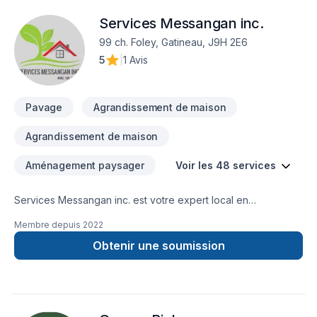
Services Messangan inc.
99 ch. Foley, Gatineau, J9H 2E6
5
|
1 Avis
Pavage
Agrandissement de maison
Agrandissement de maison
Aménagement paysager
Voir les 48 services
Services Messangan inc. est votre expert local en
Agrandissement, Après-sinistre, Arbres et haies, Armoires,
Membre depuis
2022
Calfeutrage, Commercial, Cuisine, Émondage, Entretien
paysager, Excavation intérieur, Garage, Patio, Pavage, Pavé
Obtenir une soumission
uni, Paysagement, Peinture, Peinture extérieur, Plancher,
Rénovation générale, Salle de bain, Sous-sol, Teinture de
plancher, Toit plat, Toiture, Toiture en acier, Tourbe dans les
secteurs de Outaouais, combinant expérience, innovation et