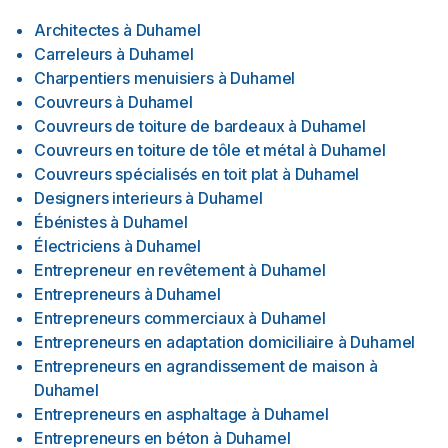
Architectes
à
Duhamel
Carreleurs
à
Duhamel
Charpentiers menuisiers
à
Duhamel
Couvreurs
à
Duhamel
Couvreurs de toiture de bardeaux
à
Duhamel
Couvreurs en toiture de tôle et métal
à
Duhamel
Couvreurs spécialisés en toit plat
à
Duhamel
Designers interieurs
à
Duhamel
Ébénistes
à
Duhamel
Électriciens
à
Duhamel
Entrepreneur en revêtement
à
Duhamel
Entrepreneurs
à
Duhamel
Entrepreneurs commerciaux
à
Duhamel
Entrepreneurs en adaptation domiciliaire
à
Duhamel
Entrepreneurs en agrandissement de maison
à
Duhamel
Entrepreneurs en asphaltage
à
Duhamel
Entrepreneurs en béton
à
Duhamel