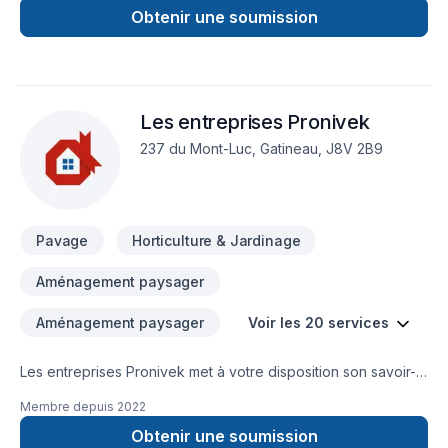
Obtenir une soumission
Les entreprises Pronivek
237 du Mont-Luc, Gatineau, J8V 2B9
Pavage
Horticulture & Jardinage
Aménagement paysager
Aménagement paysager
Voir les 20 services
Les entreprises Pronivek met à votre disposition son savoir-
faire en Aménagement paysager, Arbres et haies, Béton,
Membre depuis
2022
Émondage, Entretien commercial, Entretien ménager,
Entretien paysager, Excavation, Horticulture, Irrigation, Muret,
Obtenir une soumission