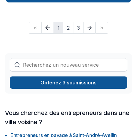
Pavage, Pavé uni, Paysagement, Piscine, Tourbe, Transport
pour embellir vos espaces à Outaouais. Notre équipe
expérimentée vous accompagne à chaque étape, avec des
conseils sur mesure et un service clé en main irréprochable.
1
2
3
Confiez votre projet à une équipe qui a à cœur votre
satisfaction.
Obtenez 3 soumissions
Vous cherchez des entrepreneurs dans une
ville voisine ?
Entrepreneurs en pavage
à
Saint-André-Avellin