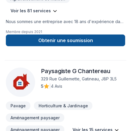
Voir les 81 services
Nous sommes une entreprise avec 18 ans d'expérience dans
la gestion de chantiers de construction. Nous sommes
Membre depuis
2021
spécialisés dans le domaine de la rénovation et de la
construction, ainsi que dans divers types de travaux de
Obtenir une soumission
réparation et de modification dans les secteurs résidentiel,
commercial et patrimonial.
Paysagiste G Chantereau
329 Rue Guillemette, Gatineau, J8P 3L5
5
|
4 Avis
Pavage
Horticulture & Jardinage
Aménagement paysager
Aménagement paysager
Voir les 15 services