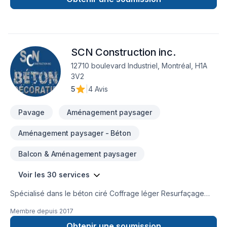
de confiance avec nos clients. Parlons de votre projet
aujourd'hui et voyons comment nous pouvons vous aider.
Notre engagement est simple : offrir un service d'exception,
centré sur vos besoins et vos aspirations.
SCN Construction inc.
12710 boulevard Industriel, Montréal, H1A
3V2
5
|
4 Avis
Pavage
Aménagement paysager
Aménagement paysager - Béton
Balcon & Aménagement paysager
Voir les 30 services
Spécialisé dans le béton ciré Coffrage léger Resurfaçage
Béton estampé Crépi Unité de cuisine Douche Plancher
Membre depuis
2017
intérieur Mur intérieur Manteau de foyer Balcon en bois et
plus...Rénovation
Obtenir une soumission