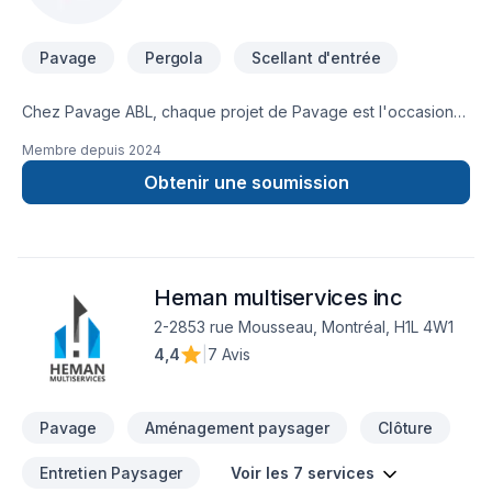
Pavage
Pergola
Scellant d'entrée
Chez Pavage ABL, chaque projet de Pavage est l'occasion
de démontrer notre engagement envers la qualité et la
Membre depuis
2024
satisfaction client à Outaouais. Nous croyons en l'importance
d'une approche personnalisée, adaptée à chaque client,
Obtenir une soumission
pour garantir des résultats au-delà de vos attentes. Nous
sommes impatients de collaborer avec vous pour concrétiser
votre projet. Notre engagement est simple : offrir un service
d'exception, centré sur vos besoins et vos aspirations.
Heman multiservices inc
2-2853 rue Mousseau, Montréal, H1L 4W1
4,4
|
7 Avis
Pavage
Aménagement paysager
Clôture
Entretien Paysager
Voir les 7 services