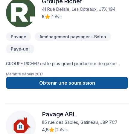
Groupe Richer
rigueur. Nous croyons en l'importance d'une approche
personnalisée, adaptée à chaque client, pour garantir des
41 Rue Delisle, Les Coteaux, J7X 1G4
résultats au-delà de vos attentes. Confiez votre projet à une
5
|
1 Avis
équipe qui a à cœur votre satisfaction.
Pavage
Aménagement paysager - Béton
Pavé-uni
GROUPE RICHER est le plus grand producteur de gazon
cultivé du Québec et offre également une vaste gamme de
Membre depuis
2017
produits d'aménagement paysager, combiné au meilleur
service de l'industrie. Une entreprise familiale dynamique et
Obtenir une soumission
passionnée depuis 1962. Succursales : Sainte-Julie, Mercier,
Les Coteaux, Dorval, Terrebonne, Lacolle, Trois-Rivières et
Victoriaville! groupericher.com/contactez-nous/
Pavage ABL
85 rue des Sables, Gatineau, J8P 7C7
4,5
|
2 Avis