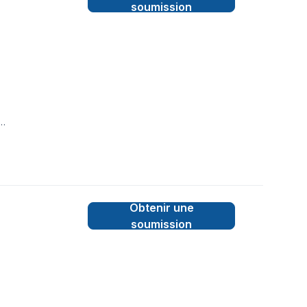
soumission
TAIRE,LIGNE A
Obtenir une
soumission