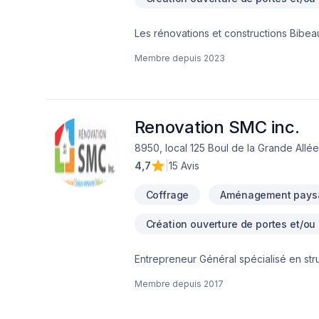
Les rénovations et constructions Bibeau
Drain français, Entretien commercial, E
Membre depuis
2023
Salle de bain, Sous-sol dans les sect
combinant expérience, innovation et rigu
de confiance avec nos clients. Transf
Renovation SMC inc.
8950, local 125 Boul de la Grande Allée,
4,7
|
15 Avis
Coffrage
Aménagement paysa
Création ouverture de portes et/ou
Entrepreneur Général spécialisé en stru
charges avec ingénieur, agrandissemen
Membre depuis
2017