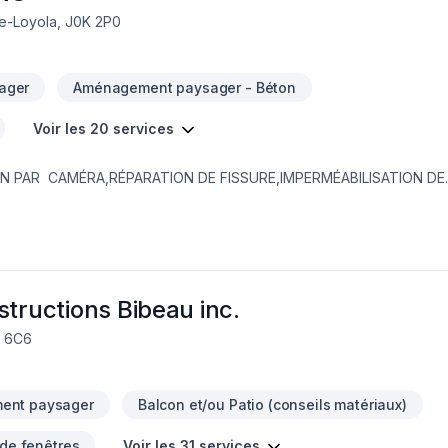
de-Loyola, J0K 2P0
ager
Aménagement paysager - Béton
Voir les 20 services
IN PAR CAMÉRA,RÉPARATION DE FISSURE,IMPERMÉABILISATION DE
EMBRANE DELTA,MARGELLE,CHEMINÉE DE NETTOYAGE,DRAIN SANI
,PAVÉ UNI,
structions Bibeau inc.
W 6C6
ent paysager
Balcon et/ou Patio (conseils matériaux)
 de fenêtres
Voir les 31 services