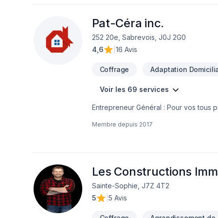
Pat-Céra inc.
252 20e, Sabrevois, J0J 2G0
4,6
|
16 Avis
Coffrage
Adaptation Domicilia
Voir les 69 services
Entrepreneur Général : Pour vos tous p
réalisez vos travaux tout en restant à 
Membre depuis
2017
Les Constructions Imm
Sainte-Sophie, J7Z 4T2
5
|
5 Avis
Coffrage
Agrandissement de