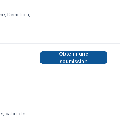
ne, Démolition,
gelle, Plancher,
ntérégie,Montréal,
 bâtir des relations
t.
Obtenir une
soumission
r, calcul des