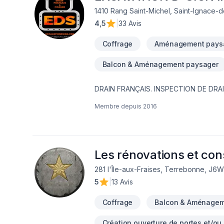
1410 Rang Saint-Michel, Saint-Ignace-
4,5
|
33 Avis
Coffrage
Aménagement pays
Balcon & Aménagement paysager
DRAIN FRANÇAIS. INSPECTION DE DRA
FONDATION,MEMBRANE ÉLASTOMÈRE,M
Membre depuis
2016
EAU NOUVEAU SERVICE EN 2023 ; INSTALLATION SEPTIQUE ;BIONEST ÉCOFLO ENVIRO-SEPTIQUE NOUVEAU SERVICE EN
2024 ; NETTOYAGE DE DRAIN FRANCAIS EXCAVATION POUR NOUVELLE CONSTRUCTION ,FOSSÉ,DÉMOLITION PISCINE
CREUSER ET MAISON,.TERRASSEMENT 
Les rénovations et con
281 l'Île-aux-Fraises, Terrebonne, J6
5
|
13 Avis
Coffrage
Balcon & Aménagem
Création ouverture de portes et/ou