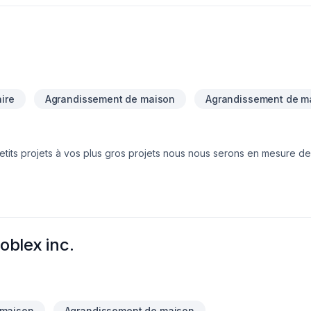
ire
Agrandissement de maison
Agrandissement de m
etits projets à vos plus gros projets nous nous serons en mesure de
votre écoute. Service personnalisé !
oblex inc.
 maison
Agrandissement de maison