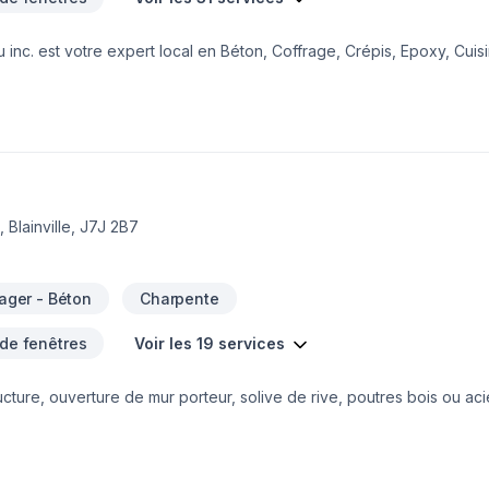
 inc. est votre expert local en Béton, Coffrage, Crépis, Epoxy, Cuisi
ntretien ménager, Excavation, Fissures, Fondations, Maçonnerie, Mar
eurs de Centre du Québec,Lanaudière,Laurentides,Laval,Mauricie,Mo
eur. Nous privilégions la transparence, l'écoute et l'efficacité pour
ormons ensemble vos idées en réalité. Contactez-nous dès maintenan
 Blainville, J7J 2B7
ger - Béton
Charpente
 de fenêtres
Voir les 19 services
cture, ouverture de mur porteur, solive de rive, poutres bois ou acie
t, garage détaché, sous sol.