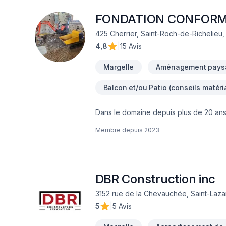
l'importance d'une approche personnali
Confiez votre projet à une équipe qui 
FONDATION CONFOR
425 Cherrier, Saint-Roch-de-Richelieu
4,8
|
15 Avis
Margelle
Aménagement paysa
Balcon et/ou Patio (conseils matéri
Dans le domaine depuis plus de 20 ans, 
du travail remarquable, nos employés fo
Membre depuis
2023
pour réaliser tous vos projet qui vous t
tour donniez notre nom en référence. N.
frais supplémentaire, alors n'hésitez 
sommes avec Smart Réno depuis déjà q
satisfaits accumulé sur l'ancienne plate
DBR Construction inc
https://www.smartrenoexpress.com/fr/pr
3152 rue de la Chevauchée, Saint-Laza
Imperméabilisation de fondation -Drain 
5
|
5 Avis
de votre confiance. Plus de 80 commenta