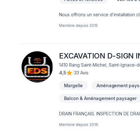
Nous offrons un service d’installation c
outillés pour offrir un service à la ha
Membre depuis
2015
que son étanchéité tout au long de sa du
EXCAVATION D-SIGN I
1410 Rang Saint-Michel, Saint-Ignace-
4,5
|
33 Avis
Margelle
Aménagement pays
Balcon & Aménagement paysager
DRAIN FRANÇAIS. INSPECTION DE DRA
FONDATION,MEMBRANE ÉLASTOMÈRE,M
Membre depuis
2016
EAU NOUVEAU SERVICE EN 2023 ; INSTALLATION SEPTIQUE ;BIONEST ÉCOFLO ENVIRO-SEPTIQUE NOUVEAU SERVICE EN
2024 ; NETTOYAGE DE DRAIN FRANCAIS EXCAVATION POUR NOUVELLE CONSTRUCTION ,FOSSÉ,DÉMOLITION PISCINE
CREUSER ET MAISON,.TERRASSEMENT 