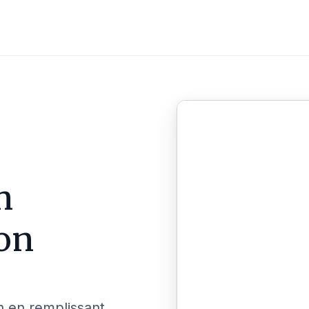
n
on
n en remplissant