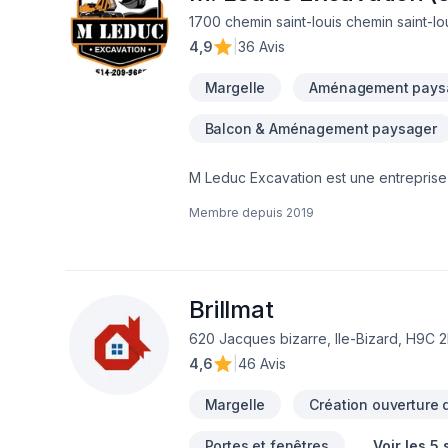
1700 chemin saint-louis chemin saint-lo
4,9
|
36 Avis
Margelle
Aménagement pays
Balcon & Aménagement paysager
M Leduc Excavation est une entreprise 
reliés à l'excavation, tel que dalle de
Membre depuis
2019
spécialisons dans la pose de drains fra
sur votre solage. Notre priorité est la
soumission!Merci de votre confiance!
Brillmat
620 Jacques bizarre, Ile-Bizard, H9C 
4,6
|
46 Avis
Margelle
Création ouverture 
Portes et fenêtres
Voir les 5