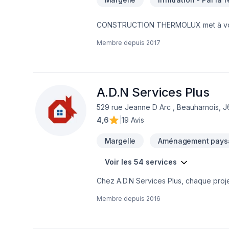
CONSTRUCTION THERMOLUX met à votre d
espaces à Eastern Ontario,Lanaudière,L
Membre depuis
2017
l'efficacité pour bâtir des relations d
nous pouvons vous aider. Notre engagem
aspirations.
A.D.N Services Plus
529 rue Jeanne D Arc , Beauharnois, 
4,6
|
19 Avis
Margelle
Aménagement paysa
Voir les 54 services
Chez A.D.N Services Plus, chaque projet
Démolition, Escalier et rampe, Foyer et p
Membre depuis
2016
mur, Isolation sous-sol, Maçonnerie, Mar
Rénovation générale, Revêtement extéri
l'occasion de démontrer notre engageme