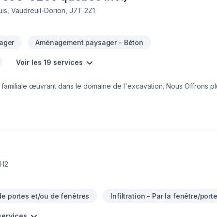
uis, Vaudreuil-Dorion, J7T 2Z1
ager
Aménagement paysager - Béton
Voir les 19 services
familiale œuvrant dans le domaine de l'excavation. Nous Offrons pl
 béton, drainage de terrain, pose de margelles et excavation de tou
nçais ainsi que dans l'imperméabilisation de vos fondations avec ré
 satisfaction de notre clientèle! Contactez nous pour toutes questio
License RBQ et assurance complète
2H2
de portes et/ou de fenêtres
Infiltration - Par la fenêtre/port
 services