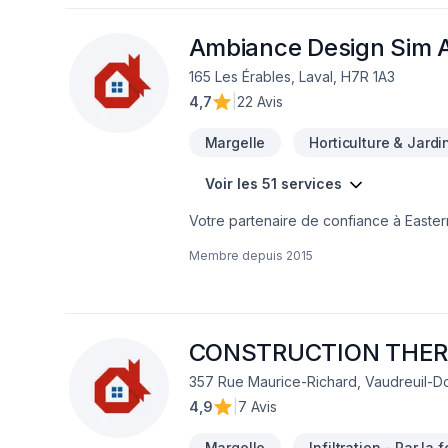
Ambiance Design Sim A
165 Les Érables, Laval, H7R 1A3
4,7
|
22 Avis
Margelle
Horticulture & Jard
Voir les 51 services
Votre partenaire de confiance à Easte
Art, spécialiste de Arbres et haies, Bét
Membre depuis
2015
Excavation intérieur, Fissures, Fondatio
uni, Paysagement, Peinture, Plancher, S
projets les plus ambitieux. Nous privilé
nos clients. Parlons de votre projet a
CONSTRUCTION THE
357 Rue Maurice-Richard, Vaudreuil-D
4,9
|
7 Avis
Margelle
Infiltration - Par la 