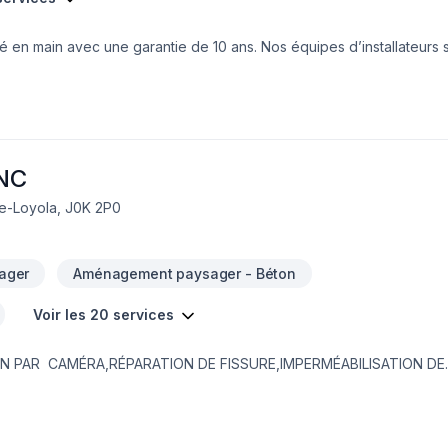
lé en main avec une garantie de 10 ans. Nos équipes d’installateurs s
uteur de vos exigences. Un produit de qualité maintiendra son bon fon
rée de vie, si celui-ci est bien installé.
NC
de-Loyola, J0K 2P0
ager
Aménagement paysager - Béton
Voir les 20 services
IN PAR CAMÉRA,RÉPARATION DE FISSURE,IMPERMÉABILISATION DE
EMBRANE DELTA,MARGELLE,CHEMINÉE DE NETTOYAGE,DRAIN SANI
,PAVÉ UNI,