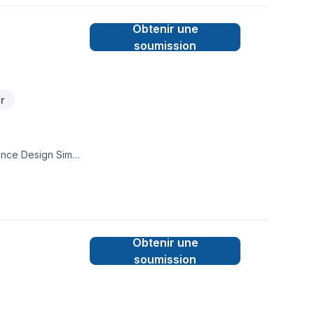
Obtenir une
soumission
r
ance Design Sim
s, Excavation,
 Patio, Pavage, Pavé
oncrétiser vos
ns de confiance avec
Obtenir une
soumission