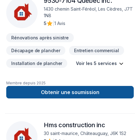
9530-7104 Québec inc.
de confiance avec nos clients. Demandez votre soumission
personnalisée et démarrez votre projet en toute confiance.
1430 chemin Saint-Féréol, Les Cèdres, J7T
1N8
5
|
1 Avis
Rénovations après sinistre
Décapage de plancher
Entretien commercial
Installation de plancher
Voir les 5 services
Membre depuis
2025
Obtenir une soumission
Hms construction inc
30 saint-maurice, Châteauguay, J6K 1S2