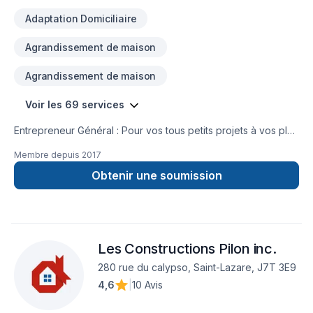
Adaptation Domiciliaire
Agrandissement de maison
Agrandissement de maison
Voir les 69 services
Entrepreneur Général : Pour vos tous petits projets à vos plus
gros projets nous nous serons en mesure de s’adaptez afin
Membre depuis
2017
de réalisez vos travaux tout en restant à votre
écoute. Service personnalisé !
Obtenir une soumission
Les Constructions Pilon inc.
280 rue du calypso, Saint-Lazare, J7T 3E9
4,6
|
10 Avis