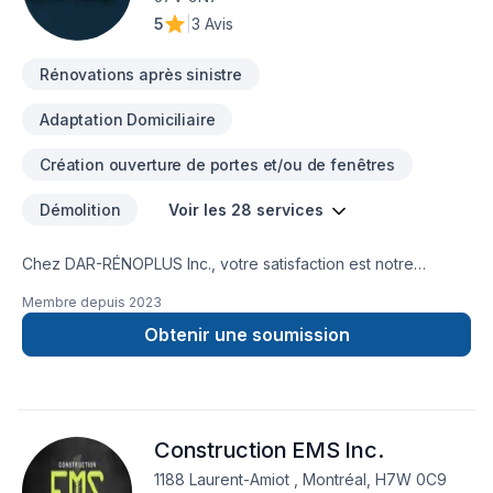
5
|
3 Avis
Rénovations après sinistre
Adaptation Domiciliaire
Création ouverture de portes et/ou de fenêtres
Démolition
Voir les 28 services
Chez DAR-RÉNOPLUS Inc., votre satisfaction est notre
priorité! Nous nous spécialisons dans tout ce qui est
Membre depuis
2023
rénovation intérieure et plus. Votre cuisine, sous-sol, salle de
bain, ainsi que vos chambres supplémentaires, seront
Obtenir une soumission
reconstruit pour adhérer à votre vision. Dans nos services,
les travaux prioritaires sont compromis de la peinture,
démolition (de tout genre), plancher (structure de plancher,
plancher flottant, etc.), dosseret de cuisine, installation ou
Construction EMS Inc.
changement de murs, céramique, et autres (moulures,
marches, brique , plâtrage , etc.).
1188 Laurent-Amiot , Montréal, H7W 0C9