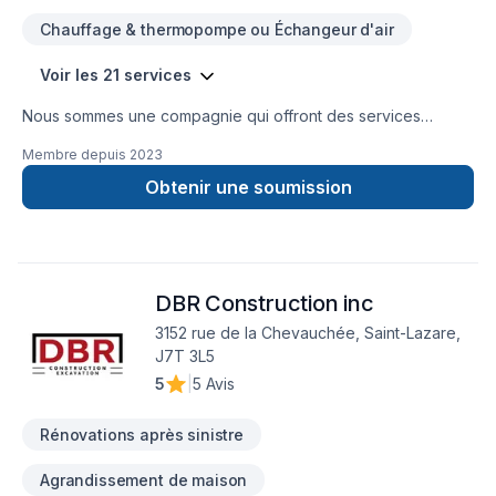
Chauffage & thermopompe ou Échangeur d'air
Voir les 21 services
Nous sommes une compagnie qui offront des services
d'isolation, décontamination, systèmes d'alarmes, bref, tout le
Membre depuis
2023
comfort pour votre maison.
Obtenir une soumission
DBR Construction inc
3152 rue de la Chevauchée, Saint-Lazare,
J7T 3L5
5
|
5 Avis
Rénovations après sinistre
Agrandissement de maison