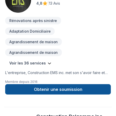
4,8
|
13 Avis
Rénovations après sinistre
Adaptation Domiciliaire
Agrandissement de maison
Agrandissement de maison
Voir les 36 services
L'entreprise, Construction EMS inc. met son s'avoir faire et
ses compétences au service de tout projet de construction,
Membre depuis
2016
de rénovation, d'aménagement, de transformation
d'habitation. Elle contribue à l’amélioration du cadre de vie
Obtenir une soumission
de sa clientèle en offrant un service et un travail de qualité
tout en étant personnalisés. L'entreprise ainsi que ses
employés, sont respectueux des techniques et des
méthodes les mieux adaptées à chaque chantier en prenant