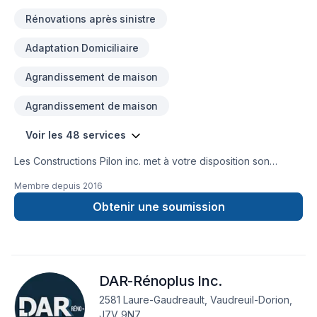
Rénovations après sinistre
Adaptation Domiciliaire
Agrandissement de maison
Agrandissement de maison
Voir les 48 services
Les Constructions Pilon inc. met à votre disposition son
savoir-faire en Adaptation dom., Agrandissement, Après-
Membre depuis
2016
sinistre, Armoires, Carrelage, Charpentier, Commercial,
Cuisine, Démolition, Escalier et rampe, Garage, Gouttières,
Obtenir une soumission
Gypse, Meubles, Peinture, Plancher, Rénovation générale,
Salle de bain, Soudeur, Sous-sol, Tapis, Tirage de joint pour
embellir vos espaces à Eastern Ontario,Montérégie. Nous
croyons en l'importance d'une approche personnalisée,
DAR-Rénoplus Inc.
adaptée à chaque client, pour garantir des résultats au-delà
de vos attentes. Demandez votre soumission personnalisée
2581 Laure-Gaudreault, Vaudreuil-Dorion,
et démarrez votre projet en toute confiance.
J7V 9N7