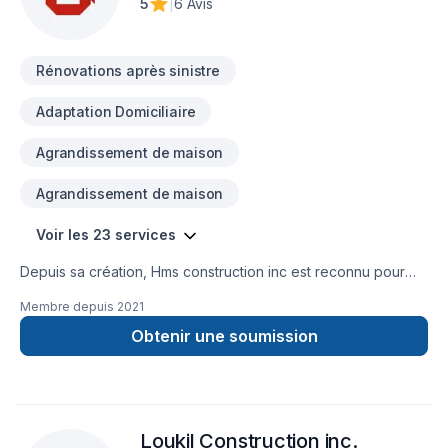
5
|
6 Avis
Rénovations après sinistre
Adaptation Domiciliaire
Agrandissement de maison
Agrandissement de maison
Voir les 23 services
Depuis sa création, Hms construction inc est reconnu pour
son expertise en Adaptation dom., Agrandissement, Après-
Membre depuis
2021
sinistre, Armoires, Balcon de bois, Commercial, Cuisine,
Garage, Patio, Rénovation générale, Salle de bain, Sous-sol.
Obtenir une soumission
Nous desservons Montérégie avec passion et
professionnalisme. Nous croyons en l'importance d'une
approche personnalisée, adaptée à chaque client, pour
garantir des résultats au-delà de vos attentes. Demandez
Loukil Construction inc.
votre soumission personnalisée et démarrez votre projet en