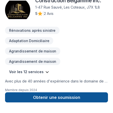
Construction Belgamme inc.
compte des contraintes et des impératifs des ses clients.
soucieux de la qualité et de ses coûts, nous travaillons en
1-47 Rue Sauvé, Les Coteaux, J7X 1L8
partenariat avec des sous-traitants professionnels et
5
|
2 Avis
reconnus.
Rénovations après sinistre
Adaptation Domiciliaire
Agrandissement de maison
Agrandissement de maison
Voir les 12 services
Avec plus de 40 années d'expérience dans le domaine de la
construction, Construction Belgamme inc. est reconnu pour
Membre depuis
2024
son expertise en adaptation domiciliaire, Agrandissement de
maison, garage, deuxième et troisième étages, Après-
Obtenir une soumission
sinistre, rénovation générale, commercial, industriel. Nous
desservons Vaudreuil-Soulange, Montérégie, Montréal,
Laval. Notre équipe expérimentée vous accompagne à