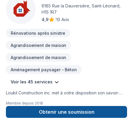
toute confiance.
6185 Rue la Dauversière, Saint-Léonard,
H1S 1R7
4,9
|
10 Avis
Rénovations après sinistre
Agrandissement de maison
Agrandissement de maison
Aménagement paysager - Béton
Voir les 45 services
Loukil Construction inc. met à votre disposition son savoir-
faire en Agrandissement, Après-sinistre, Béton, Charpentier,
Membre depuis
2018
Coffrage, Commercial, Démolition, Drain français, Excavation,
Excavation intérieur, Fissures, Fondation, Fondations,
Obtenir une soumission
Gouttières, Gypse, Ingénieur, Margelle, Patio, Plancher, Puit
de lumière, Rénovation générale, Salle de bain, Sous-sol,
Toit plat, Toiture pour embellir vos espaces à