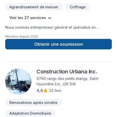
Agrandissement de maison
Coffrage
Voir les 27 services
Nous sommes entrepreneur général et spécialisé en
construction et excavation. Nous possédons plus de 5 ans
Membre depuis
2025
d’expérience dans la réparation de fissures de fondation,
l’imperméabilisation, l’abaissement de sous-sol, l’installation
Obtenir une soumission
de drains français et les travaux d’excavation de bâtiment.
Nous effectuons des raccordements et des branchements
d'égoût ainsi que des d'entrées d'eau.Notre persévérance,
notre expertise et notre service personnalisé sont au cœur
Construction Urbana inc.
de notre engagement afin de mieux vous accompagner et
répondre à vos besoins.
6760 rangs des petits étangs, Saint-
Hyacinthe Est, J2R 1H9
4,4
|
22 Avis
Rénovations après sinistre
Adaptation Domiciliaire