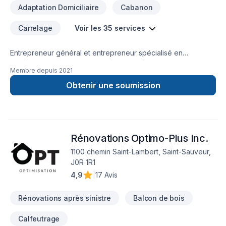
Adaptation Domiciliaire
Cabanon
Carrelage
Voir les 35 services
Entrepreneur général et entrepreneur spécialisé en
rénovation résidentielle générale. Nous sommes spécialisé
Membre depuis
2021
en rénovation de salle de bain et finition intérieur.
Obtenir une soumission
Rénovations Optimo-Plus Inc.
1100 chemin Saint-Lambert, Saint-Sauveur,
J0R 1R1
4,9
|
17 Avis
Rénovations après sinistre
Balcon de bois
Calfeutrage