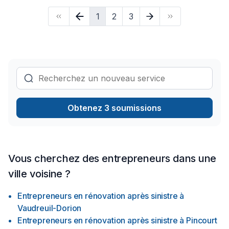
Lanaudière,Laurentides,Laval,Montérégie,Montréal. Grâce à
1
2
3
notre approche centrée sur le client, nous proposons des
solutions adaptées à vos besoins spécifiques et à votre
budget. Confiez votre projet à une équipe qui a à cœur votre
satisfaction.
Obtenez 3 soumissions
Vous cherchez des entrepreneurs dans une
ville voisine ?
Entrepreneurs en rénovation après sinistre
à
Vaudreuil-Dorion
Entrepreneurs en rénovation après sinistre
à
Pincourt