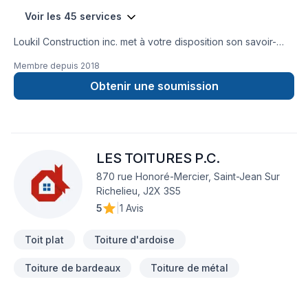
Voir les 45 services
Loukil Construction inc. met à votre disposition son savoir-
faire en Agrandissement, Après-sinistre, Béton, Charpentier,
Membre depuis
2018
Coffrage, Commercial, Démolition, Drain français, Excavation,
Excavation intérieur, Fissures, Fondation, Fondations,
Obtenir une soumission
Gouttières, Gypse, Ingénieur, Margelle, Patio, Plancher, Puit
de lumière, Rénovation générale, Salle de bain, Sous-sol,
Toit plat, Toiture pour embellir vos espaces à
Lanaudière,Laurentides,Laval,Montérégie,Montréal. Grâce à
LES TOITURES P.C.
notre approche centrée sur le client, nous proposons des
solutions adaptées à vos besoins spécifiques et à votre
870 rue Honoré-Mercier, Saint-Jean Sur
budget. Confiez votre projet à une équipe qui a à cœur votre
Richelieu, J2X 3S5
satisfaction.
5
|
1 Avis
Toit plat
Toiture d'ardoise
Toiture de bardeaux
Toiture de métal