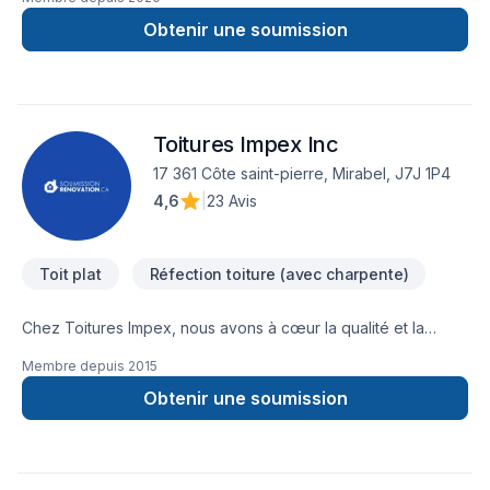
Obtenir une soumission
Toitures Impex Inc
17 361 Côte saint-pierre, Mirabel, J7J 1P4
4,6
|
23 Avis
Toit plat
Réfection toiture (avec charpente)
Chez Toitures Impex, nous avons à cœur la qualité et la
fiabilité de notre travail. Notre mission est de vous
Membre depuis
2015
accompagner de la réalisation jusqu’à l’achèvement de votre
projet et pendant les nombreuses années où notre travail est
Obtenir une soumission
garanti. Que ce soit pour la construction d’une nouvelle
toiture, la réfection d’un toit existant ou l’entretien et la
réparation d’urgence, nous sommes les spécialistes qu’il
vous faut pour un travail impeccable. Nous offrons un service