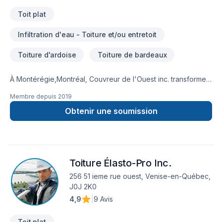
Toit plat
Infiltration d'eau - Toiture et/ou entretoit
Toiture d'ardoise
Toiture de bardeaux
À Montérégie,Montréal, Couvreur de l'Ouest inc. transforme
vos idées en réalisations durables grâce à une approche
Membre depuis
2019
unique dans le domaine de Toit plat, Toiture. Grâce à notre
approche centrée sur le client, nous proposons des solutions
Obtenir une soumission
adaptées à vos besoins spécifiques et à votre budget.
Transformons ensemble vos idées en réalité. Contactez-nous
dès maintenant. Notre engagement est simple : offrir un
service d'exception, centré sur vos besoins et vos
Toiture Élasto-Pro Inc.
aspirations.
256 51 ieme rue ouest, Venise-en-Québec,
J0J 2K0
4,9
|
9 Avis
Toit plat