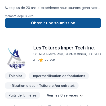
Avec plus de 20 ans d'expérience nous saurons gérer votre
projet que ce soit un toit plat ou toit de bardeaux l’équipe
Membre depuis
2025
réaliserons un travail de qualité à prix compétitif.Nous
sommes la référence!!
Obtenir une soumission
Les Toitures Imper-Tech Inc.
175 Rue Pierre Roy, Saint-Mathieu, J0L 2H0
4,8
|
22 Avis
Toit plat
Impermabilisation de fondations
Infiltration d'eau - Toiture et/ou entretoit
Puits de lumières
Voir les 6 services