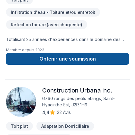
Infiltration d'eau - Toiture et/ou entretoit
Réfection toiture (avec charpente)
Totalisant 25 années d'expériences dans le domaine des
toitures, Toiture Elasto-Pro Inc offre a ses clients de multiples
Membre depuis
2023
possibilités par rapport a la réparation, la confection, ou
l'évaluation de de leurs toits. Nos couvreurs certifiés sont
Obtenir une soumission
des professionnels hors pair dans leur domaine.Nous
priorisons particulièrement les toitures écologique de couleur
pâles qui reflète les rayons UV.Spécialiste en toiture plate.
Construction Urbana inc.
6760 rangs des petits étangs, Saint-
Hyacinthe Est, J2R 1H9
4,4
|
22 Avis
Toit plat
Adaptation Domiciliaire