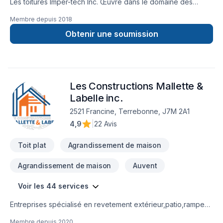
Les toitures Imper-tech Inc. Œuvre dans le domaine des
toitures depuis plus de 15 ans. Une équipe de spécialiste en
Membre depuis
2018
revêtement de toit plat possédant l'accréditation de plusieurs
fabricants et recommandé CAA Québec avec un taux de
Obtenir une soumission
d'acceptation de 97%. La philosophie de l'entreprise est
axée sur les besoins réel et la satisfaction du client tout en
restant compétitif dans le marché.
Les Constructions Mallette &
Labelle inc.
2521 Francine, Terrebonne, J7M 2A1
4,9
|
22 Avis
Toit plat
Agrandissement de maison
Agrandissement de maison
Auvent
Voir les 44 services
Entreprises spécialisé en revetement extérieur,patio,rampe
aluminium,toiture et finition intérieur.
Membre depuis
2020