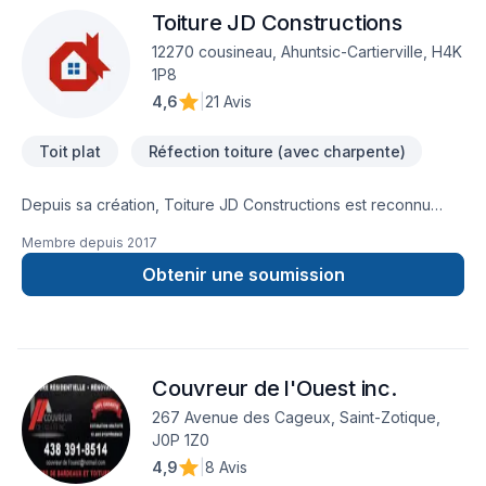
Toiture JD Constructions
après-vente dans les meilleurs délais et nos prix sont
compétitifs. Avec l’équipe de Toitures Impex, vous optez
12270 cousineau, Ahuntsic-Cartierville, H4K
pour la tranquillité d’esprit!
1P8
4,6
|
21 Avis
Toit plat
Réfection toiture (avec charpente)
Depuis sa création, Toiture JD Constructions est reconnu
pour son expertise en Toit plat. Nous desservons
Membre depuis
2017
Estrie,Lanaudière,Laurentides,Montérégie avec passion et
professionnalisme. Nous privilégions la transparence,
Obtenir une soumission
l'écoute et l'efficacité pour bâtir des relations de confiance
avec nos clients. Parlons de votre projet aujourd'hui et
voyons comment nous pouvons vous aider. Notre
engagement est simple : offrir un service d'exception, centré
Couvreur de l'Ouest inc.
sur vos besoins et vos aspirations.
267 Avenue des Cageux, Saint-Zotique,
J0P 1Z0
4,9
|
8 Avis