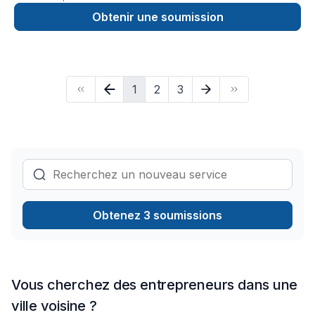
membrane élastomère et toiture métalliqueFerblanterie et
revêtement extérieur
Obtenir une soumission
1
2
3
Obtenez 3 soumissions
Vous cherchez des entrepreneurs dans une
ville voisine ?