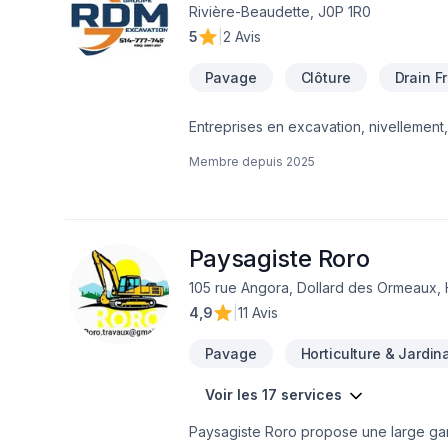
Rivière-Beaudette, J0P 1R0
5
|
2 Avis
Pavage
Clôture
Drain F
Entreprises en excavation, nivellement, 
margelles, station de pompage et plus
Membre depuis
2025
Paysagiste Roro
105 rue Angora, Dollard des Ormeaux,
4,9
|
11 Avis
Pavage
Horticulture & Jardin
Voir les 17 services
Paysagiste Roro propose une large gam