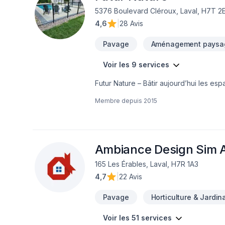
5376 Boulevard Cléroux, Laval, H7T 2
4,6
|
28 Avis
Pavage
Aménagement paysa
Voir les 9 services
Futur Nature – Bâtir aujourd’hui les e
réaliser vos travaux d’aménagement pa
Membre depuis
2015
Nature, nous réalisons des projets d’
expertise au service des clients pour 
harmonieux.Nous prenons en charge l’en
composite,terrassement, pavé uni, mur
rigueur, précision et des matériaux de qu
Ambiance Design Sim A
adaptées aux besoins de chaque client, 
165 Les Érables, Laval, H7R 1A3
Futur Nature, vous bénéficiez d’un ser
4,7
|
22 Avis
vos attentes.Futur Nature – Bâtir aujou
Pavage
Horticulture & Jardin
Voir les 51 services