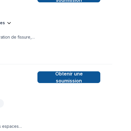
soumission
ces
ation de fissure,
Obtenir une
soumission
es espaces