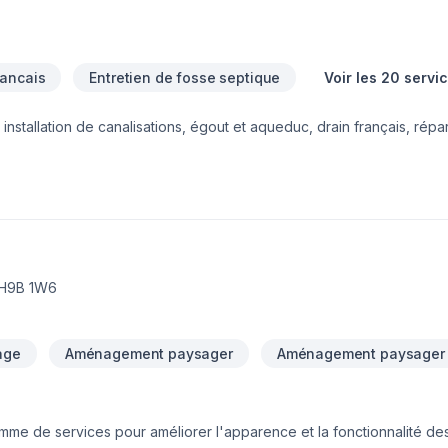
rancais
Entretien de fosse septique
Voir les 20 servi
installation de canalisations, égout et aqueduc, drain français, répar
 encore.
 H9B 1W6
age
Aménagement paysager
Aménagement paysager
me de services pour améliorer l'apparence et la fonctionnalité d