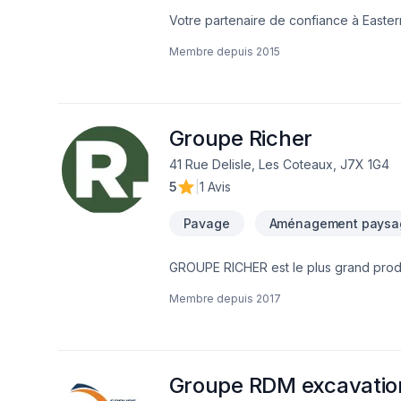
Votre partenaire de confiance à Easte
Art, spécialiste de Arbres et haies, Bét
Membre depuis
2015
Excavation intérieur, Fissures, Fondatio
uni, Paysagement, Peinture, Plancher, S
projets les plus ambitieux. Nous privilé
nos clients. Parlons de votre projet a
Groupe Richer
41 Rue Delisle, Les Coteaux, J7X 1G4
5
|
1 Avis
Pavage
Aménagement paysag
GROUPE RICHER est le plus grand prod
d'aménagement paysager, combiné au me
Membre depuis
2017
depuis 1962. Succursales : Sainte-Julie,
groupericher.com/contactez-nous/
Groupe RDM excavatio