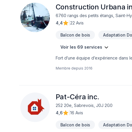
Construction Urbana in
6760 rangs des petits étangs, Saint-Hy
4,4
|
22 Avis
Balcon de bois
Adaptation Dom
Voir les 69 services
Fort d’une équipe d’expérience dans 
Notre équipe connaît l’importance de l
Membre depuis
2016
résidentiel ou commercial de manière ef
d’opération arrivées, votre commerce s
pendant votre projet.Afin de garantir l’
d’affaires efficaces, garantissant ainsi
nos clients, afin de gagner et garder l
Pat-Céra inc.
252 20e, Sabrevois, J0J 2G0
4,6
|
16 Avis
Balcon de bois
Adaptation Dom