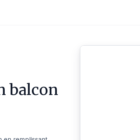
n balcon
n en remplissant