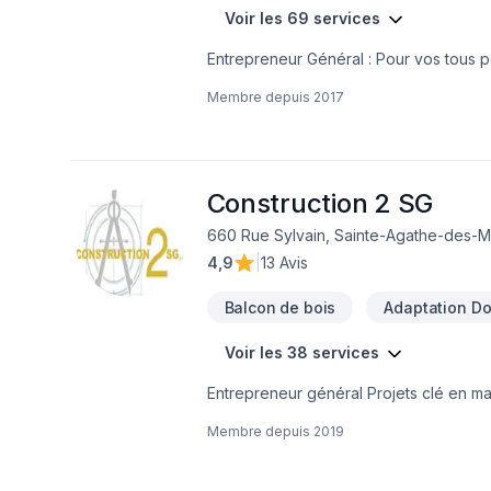
Voir les 69 services
Entrepreneur Général : Pour vos tous p
réalisez vos travaux tout en restant à 
Membre depuis
2017
Construction 2 SG
660 Rue Sylvain, Sainte-Agathe-des-M
4,9
|
13 Avis
Balcon de bois
Adaptation Dom
Voir les 38 services
Entrepreneur général Projets clé en main Rénovation salle de bain après sinistre Une équipe sur la Rive-Nors de Montréal et
une en Estrie pour mieux vous servir
Membre depuis
2019