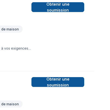
Obtenir une
soumission
 de maison
 à vos exigences.
r votre espace
ne fois les heures
 productivité
ppe des relations
geons à satisfaire
Obtenir une
soumission
 de maison