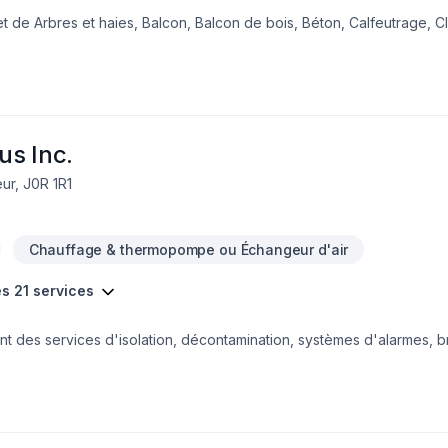
 de Arbres et haies, Balcon, Balcon de bois, Béton, Calfeutrage, Cl
oêle, Garage, Gouttières, Gypse, Insonorisation, Isolation, Isolation e
gelle, Patio, Peinture, Peinture extérieur, Plancher, Plomberie, Port
eur, Salle de bain, Soudeur, Sous-sol, Teinture de plancher, Tirage
nt envers la qualité et la satisfaction client à Montérégie,Montréa
sée, adaptée à chaque client, pour garantir des résultats au-delà d
a à cœur votre sat
us Inc.
ur, J0R 1R1
Chauffage & thermopompe ou Échangeur d'air
es 21 services
des services d'isolation, décontamination, systèmes d'alarmes, bre