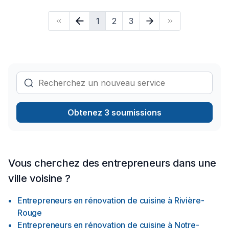
le projet que ce soit un sous-sol complet , une chambre , une
1
2
3
salle de bain , cuisine , après sinistre tout les travaux
d'intérieur sont nos principal activités. Mais on fait aussi les
travaux extérieur tel que terrasse , trottoir ou dalle de béton ,
crépis , peinture de revêtement de maison *relooking* et
plus encore.Nous sommes membre APCHQ
(L'association des professionnels de la construction et
de l'habitation du Québec)Licence RBQ 5850-2576-01En
d'autre mots nous sommes l'équipe idéal pour votre ou vos
projets de rénovation résidentiel.Travail honnête et fiable.Un
Obtenez 3 soumissions
entrepreneur humain et transparent.Notre but premier est
votre satisfaction.
Vous cherchez des entrepreneurs dans une
ville voisine ?
Entrepreneurs en rénovation de cuisine
à
Rivière-
Rouge
Entrepreneurs en rénovation de cuisine
à
Notre-