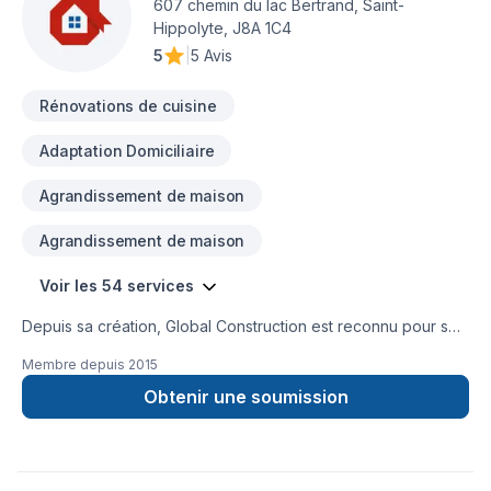
607 chemin du lac Bertrand, Saint-
Hippolyte, J8A 1C4
5
|
5 Avis
Rénovations de cuisine
Adaptation Domiciliaire
Agrandissement de maison
Agrandissement de maison
Voir les 54 services
Depuis sa création, Global Construction est reconnu pour son
expertise en Adaptation dom., Agrandissement, Après-
Membre depuis
2015
sinistre, Armoires, Balcon, Balcon de bois, Carrelage,
Charpentier, Construction, Cuisine, Démolition, Escalier et
Obtenir une soumission
rampe, Foyer et poêle, Garage, Gypse, Margelle, Meubles,
Patio, Plancher, Portes et fenêtres, Puit de lumière,
Rénovation générale, Revêtement extérieur, Salle de bain,
Solarium, Soudeur, Sous-sol, Tapis. Nous desservons