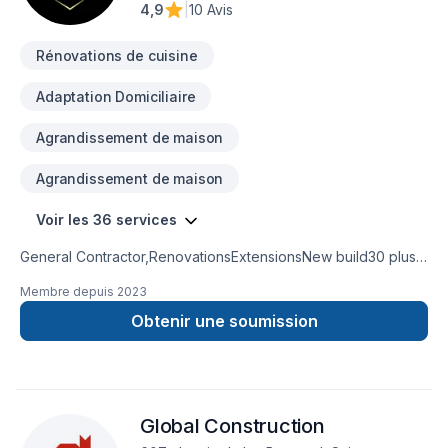
4,9
|
10 Avis
communication, la propreté du chantier, le respect des lieux
et des finitions impeccables. Notre priorité : livrer des
Rénovations de cuisine
espaces harmonieux, durables et parfaitement adaptés au
mode de vie de nos clients.Que ce soit pour moderniser
Adaptation Domiciliaire
votre résidence, optimiser votre aménagement ou
transformer complètement votre intérieur, nous vous
Agrandissement de maison
accompagnons avec professionnalisme, rigueur et
engagement — du premier échange jusqu’à la livraison
Agrandissement de maison
finale.
Voir les 36 services
General Contractor,RenovationsExtensionsNew build30 plus
years experienceKitchen and bathroom
Membre depuis
2023
remodeling basement remodel
Obtenir une soumission
Global Construction