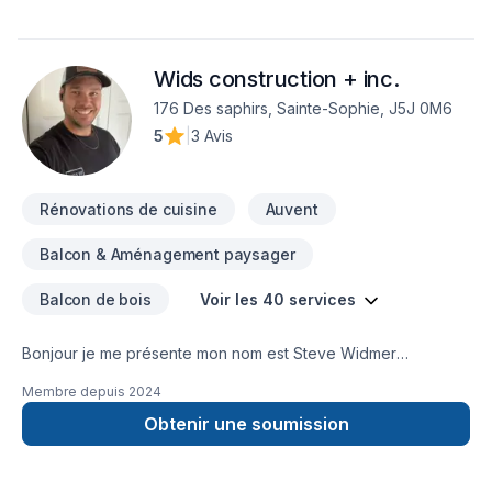
Wids construction + inc.
176 Des saphirs, Sainte-Sophie, J5J 0M6
5
|
3 Avis
Rénovations de cuisine
Auvent
Balcon & Aménagement paysager
Balcon de bois
Voir les 40 services
Bonjour je me présente mon nom est Steve Widmer
propriétaire de Wids Construction + inc.Je suis entrepreneur
Membre depuis
2024
général en rénovation résidentiel. Je suis situé à Sainte-
Sophie dans les Laurentides sur la rive nord de
Obtenir une soumission
Montréal.Nous opérons donc dans les alentours (rive nord de
Montréal , Laurentides , Lanaudière)Nous sommes spécialisé
dans le tirage de joint et la rénovation intérieur. Peut importe