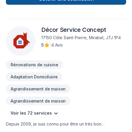
bâtiments neufs, qu'il s'agisse de résidences, de complexes
commerciaux ou industriels. Nous travaillons en étroite
collaboration avec nos clients pour concrétiser leurs visions,
en offrant un service attentif et des solutions novatrices pour
créer des espaces fonctionnels et esthétiques. Constructions
Décor Service Concept
commerciales : Notre expertise s'étend également aux
17150 Côte Saint-Pierre, Mirabel, J7J 1P4
projets commerciaux, où nous avons démontré notre
5
|
4 Avis
capacité à livrer des bâtiments de qualité supérieure, conçus
pour répondre aux besoins spécifiques de chaque
entreprise. Que ce soit pour des bureaux, des magasins ou
des installations industrielles, nous sommes équipés pour
Rénovations de cuisine
gérer des projets de toutes tailles et de toutes complexités.
Adaptation Domiciliaire
Engagement qualité Chez Les Constructions Immoblex, nous
nous engageons à fournir des services de la plus haute
Agrandissement de maison
qualité à nos clients. Notre équipe est composée de
professionnels qualifiés et expérimentés, qui travaillent avec
Agrandissement de maison
dévouement pour assurer la réussite de chaque projet. Nous
accordons une grande importance à la satisfaction de nos
Voir les 72 services
clients, en offrant un service personnalisé, des solutions
innovantes et un respect strict des délais et des budgets.
Depuis 2009, je suis connu pour être un très bon
Entrepreneur général de Montréal et des Laurentides avec