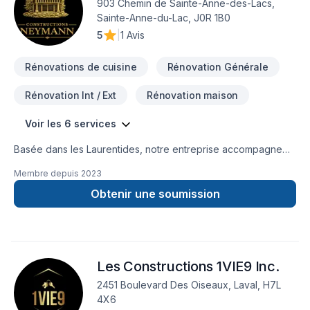
903 Chemin de Sainte-Anne-des-Lacs,
Sainte-Anne-du-Lac, J0R 1B0
5
|
1 Avis
Rénovations de cuisine
Rénovation Générale
Rénovation Int / Ext
Rénovation maison
Voir les 6 services
Basée dans les Laurentides, notre entreprise accompagne
les propriétaires dans leurs projets de rénovation
Membre depuis
2023
résidentielle avec une approche structurée, soignée et
centrée sur la qualité d’exécution.En tant qu’entrepreneur
Obtenir une soumission
général, nous assurons la gestion complète du chantier :
planification, coordination des intervenants, suivi rigoureux
des étapes, respect des délais et contrôle de la qualité.
Chaque projet est mené avec méthode, transparence et
Les Constructions 1VIE9 Inc.
souci du détail, afin d’offrir une expérience fluide et sans
surprises.Nous croyons qu’une rénovation réussie repose
2451 Boulevard Des Oiseaux, Laval, H7L
autant sur le résultat final que sur la façon dont elle est
4X6
réalisée. C’est pourquoi nous mettons l’accent sur la