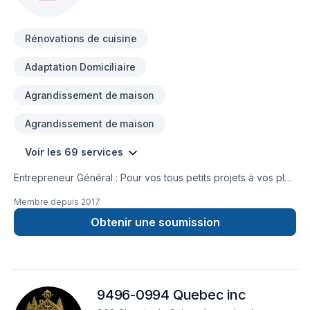
pouvons vous épauler dans les différentes étapes de la
réalisation. Vous profiterez ainsi de notre expertise, de notre
Rénovations de cuisine
expérience ainsi que de nos rabais entrepreneur auprès des
différents fournisseurs. Contactez-nous pour une soumission
Adaptation Domiciliaire
rapide et sans engagement!
Agrandissement de maison
Agrandissement de maison
Voir les 69 services
Entrepreneur Général : Pour vos tous petits projets à vos plus
gros projets nous nous serons en mesure de s’adaptez afin
Membre depuis
2017
de réalisez vos travaux tout en restant à votre
écoute. Service personnalisé !
Obtenir une soumission
9496-0994 Quebec inc