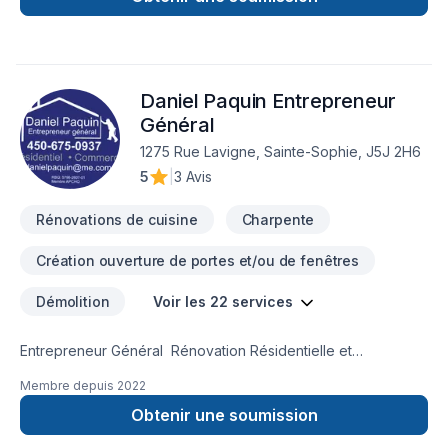
accompagne à chaque étape, avec des conseils sur mesure
et un service clé en main irréprochable. Demandez votre
soumission personnalisée et démarrez votre projet en toute
confiance. Notre engagement est simple : offrir un service
Daniel Paquin Entrepreneur
d'exception, centré sur vos besoins et vos aspirations.
Général
1275 Rue Lavigne, Sainte-Sophie, J5J 2H6
5
|
3 Avis
Rénovations de cuisine
Charpente
Création ouverture de portes et/ou de fenêtres
Démolition
Voir les 22 services
Entrepreneur Général Rénovation Résidentielle et
Commerciale Structure, Gypse, Tirage de joints, Finit
Membre depuis
2022
Obtenir une soumission