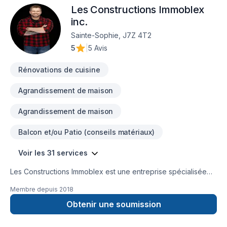
Les Constructions Immoblex
Laurentides avec passion et professionnalisme. Nous
croyons en l'importance d'une approche personnalisée,
inc.
adaptée à chaque client, pour garantir des résultats au-delà
Sainte-Sophie, J7Z 4T2
de vos attentes. Transformons ensemble vos idées en réalité.
5
|
5 Avis
Contactez-nous dès maintenant.
Rénovations de cuisine
Agrandissement de maison
Agrandissement de maison
Balcon et/ou Patio (conseils matériaux)
Voir les 31 services
Les Constructions Immoblex est une entreprise spécialisée
dans le domaine de la construction, offrant une gamme
Membre depuis
2018
complète de services pour les projets d'agrandissement, de
coffrage isolant et de constructions neuves et commerciales.
Obtenir une soumission
Forte d'une expertise solide et d'un engagement envers
l'excellence, notre entreprise s'est établie comme un leader