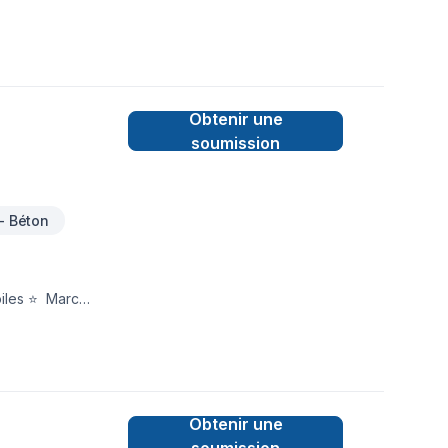
auront très
ny et William
Obtenir une
soumission
- Béton
 ⭐️ Marc
Obtenir une