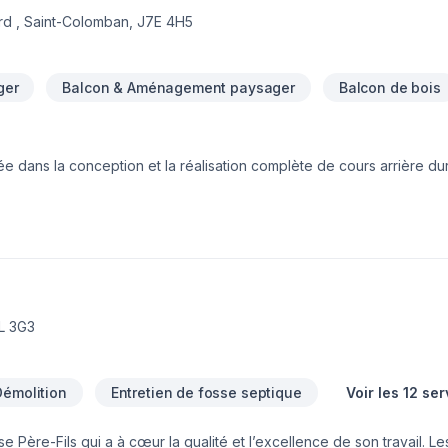
rd , Saint-Colomban, J7E 4H5
ger
Balcon & Aménagement paysager
Balcon de bois
ée dans la conception et la réalisation complète de cours arrière dur
esure alliant esthétisme, fonctionnalité et durabilité, afin de créer 
ison hivernale, notre équipe agit comme entrepreneur général, offr
our une salle de bain, une cuisine ou tout autre projet intérieur ou e
ême rigueur à chaque étape des travaux.Notre mission est d’offrir u
design à la réalisation.
.
9L 3G3
Démolition
Entretien de fosse septique
Voir les 12 se
e Père-Fils qui a à cœur la qualité et l’excellence de son travail. L