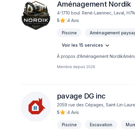
Aménagement Nordik
4-1710 boul. René-Laennec, Laval, H7
5
|
4 Avis
Piscine
Aménagement paysa
Voir les 15 services
À propos d’Aménagement NordikAménag
paysager, pavé-uni, excavation et trav
Membre depuis
2026
des projets variés :Entrées en pavé-
d’excavationCoulage de bétonClôtures 
Aménagement Nordik, notre mission est
fonctionnels qui mettent en valeur cha
personnalisé afin de concrétiser les pro
pavage DG inc
vision est de devenir une référence e
2059 rue des Cépages, Saint-Lin-Laur
de ses réalisations, son professionnali
5
|
4 Avis
de nos clients.
Piscine
Excavation
Mur