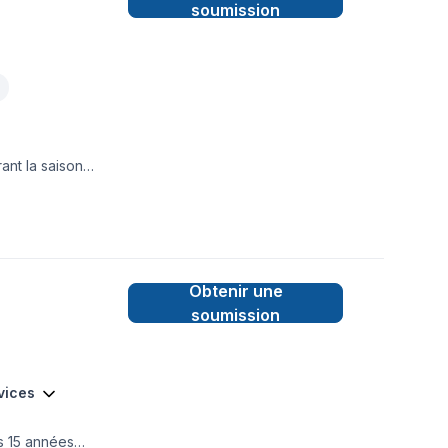
soumission
ant la saison
des espaces
ant des services de
xtérieur, nous
n service clé en
Obtenir une
soumission
rvices
es 15 années