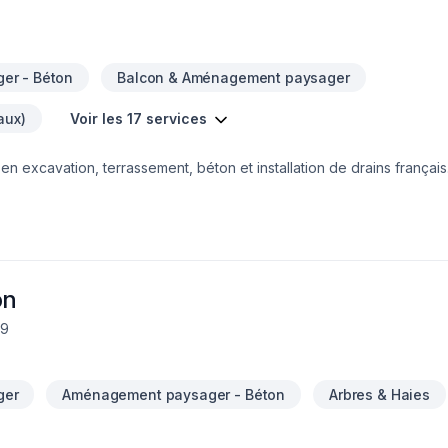
er - Béton
Balcon & Aménagement paysager
aux)
Voir les 17 services
en excavation, terrassement, béton et installation de drains français
isation de projets de construction de tous genres, nous offrons des
soit pour des projets résidentiels, commerciaux ou industriels, not
espectant les échéanciers et les budgets.Explorez nos services et d
e façon professionnelle et durable.
on
E9
ger
Aménagement paysager - Béton
Arbres & Haies