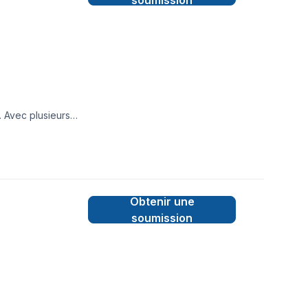
soumission
. Avec plusieurs
 solutions
re équipe s'engage
écouvrez comment
Obtenir une
soumission