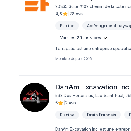
20835 Suite #102 chemin de la cote no
4,8
|
28 Avis
Piscine
Aménagement paysa
Voir les 20 services
Terrapatio est une entreprise spécialis
estivale. Nous offrons des projets sur m
Membre depuis
2016
extérieurs uniques et harmonieux.En sa
rénovation résidentielle . Que ce soit p
mettons le même souci du détail et la m
main, professionnel et personnalisé, du 
DanAm Excavation Inc
593 Des Hortensias, Lac-Saint-Paul, J
5
|
2 Avis
Piscine
Drain Francais
DanAm Excavation Inc. est une entrepris