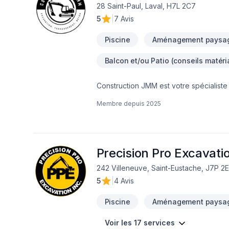
28 Saint-Paul, Laval, H7L 2C7
5
|
7 Avis
Piscine
Aménagement paysag
Balcon et/ou Patio (conseils matéri
Construction JMM est votre spécialiste 
années d’expérience en gestion et réal
Membre depuis
2025
complètes, fiables et efficaces.Que ce 
à réaliser un travail de qualité, en r
nous pouvons répondre à vos besoins d
Precision Pro Excavati
242 Villeneuve, Saint-Eustache, J7P 2
5
|
4 Avis
Piscine
Aménagement paysa
Voir les 17 services