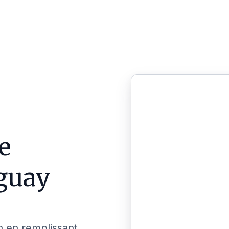
e
guay
n en remplissant