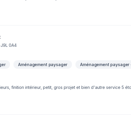
aulique et les connaissances en génie civil de DanAm Excavation s
us espérons faire partie de la réalisation de vos futurs projets.-Da
c
, J9L 0A4
ger
Aménagement paysager
Aménagement paysager 
s, finition intérieur, petit, gros projet et bien d'autre service 5 étoiles