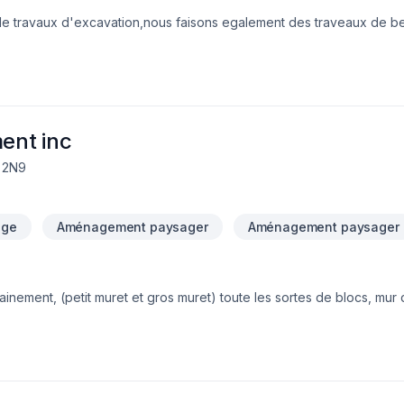
 de travaux d'excavation,nous faisons egalement des traveaux de be
ent inc
K 2N9
age
Aménagement paysager
Aménagement paysager
inement, (petit muret et gros muret) toute les sortes de blocs, mur
le excavatrice, pave-uni , épandage de terre tamisé, terre tamisé, 