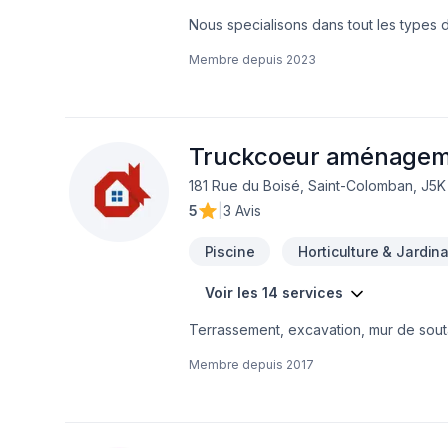
Nous specialisons dans tout les types
est tout d'amenagement paysager
Membre depuis
2023
Truckcoeur aménagem
181 Rue du Boisé, Saint-Colomban, J5
5
|
3 Avis
Piscine
Horticulture & Jardin
Voir les 14 services
Terrassement, excavation, mur de souta
redi-rock, mur de pierre placé avec pel
Membre depuis
2017
ensemencement de gazon hydrolique