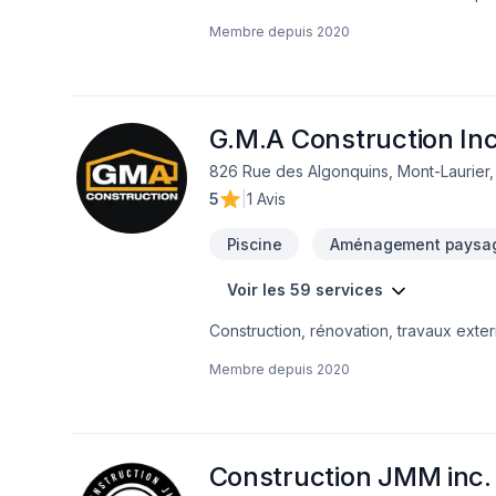
d’expérience d’opérateur de pelle hydr
Membre depuis
2020
certainement répondre à vos besoins. No
G.M.A Construction In
826 Rue des Algonquins, Mont-Laurier
5
|
1 Avis
Piscine
Aménagement paysa
Voir les 59 services
Construction, rénovation, travaux exterieur
Antoine Giroux GMA Construction Inc.
Membre depuis
2020
Construction JMM inc.