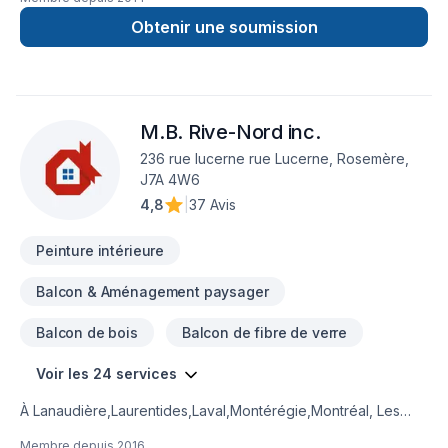
nous fera plaisir de venir discuter de vos travaux avec vous!
Obtenir une soumission
M.B. Rive-Nord inc.
236 rue lucerne rue Lucerne, Rosemère,
J7A 4W6
4,8
|
37 Avis
Peinture intérieure
Balcon & Aménagement paysager
Balcon de bois
Balcon de fibre de verre
Voir les 24 services
À Lanaudière,Laurentides,Laval,Montérégie,Montréal, Les
Entreprises A.D.L transforme vos idées en réalisations
Membre depuis
2016