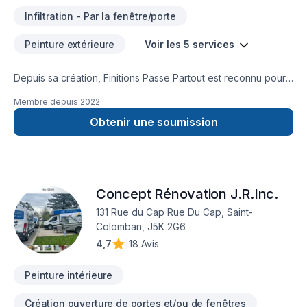
Infiltration - Par la fenêtre/porte
Peinture extérieure
Voir les 5 services
Depuis sa création, Finitions Passe Partout est reconnu pour
son expertise en Peinture, Peinture extérieur. Nous
Membre depuis
2022
desservons
Lanaudière,Laurentides,Laval,Mauricie,Montérégie,Montréal
Obtenir une soumission
avec passion et professionnalisme. Nous croyons en
l'importance d'une approche personnalisée, adaptée à
chaque client, pour garantir des résultats au-delà de vos
attentes. Parlons de votre projet aujourd'hui et voyons
Concept Rénovation J.R.Inc.
comment nous pouvons vous aider. Notre engagement est
simple : offrir un service d'exception, centré sur vos besoins
131 Rue du Cap Rue Du Cap, Saint-
et vos aspirations.
Colomban, J5K 2G6
4,7
|
18 Avis
Peinture intérieure
Création ouverture de portes et/ou de fenêtres