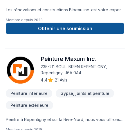
Les rénovations et constructions Bibeau inc. est votre expert
local en Béton, Coffrage, Crépis, Epoxy, Cuisine, Démolition,
Membre depuis
2023
Drain français, Entretien commercial, Entretien ménager,
Excavation, Fissures, Fondations, Maçonnerie, Margelle,
Obtenir une soumission
Plancher, Salle de bain, Sous-sol dans les secteurs de Centre
du
Québec,Lanaudière,Laurentides,Laval,Mauricie,Montérégie,Mont
combinant expérience, innovation et rigueur. Nous
Peinture Maxum Inc.
privilégions la transparence, l'écoute et l'efficacité pour bâtir
des relations de confiance avec nos clients. Transformons
235-211 BOUL. BRIEN REPENTIGNY,
ensemble vos idées en réalité. Contactez-nous dès
Repentigny, J6A 0A4
maintenant.
4,4
|
21 Avis
Peinture intérieure
Gypse, joints et peinture
Peinture extérieure
Peintre à Repentigny et sur la Rive-Nord, nous vous offrons
un service sur mesure dans le domaine de la peinture
Membre depuis
2019