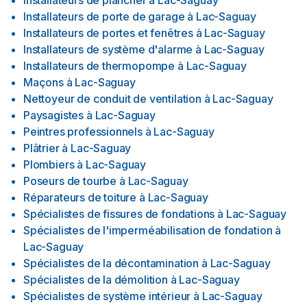
Installateurs de plancher
à
Lac-Saguay
Installateurs de porte de garage
à
Lac-Saguay
Installateurs de portes et fenêtres
à
Lac-Saguay
Installateurs de système d'alarme
à
Lac-Saguay
Installateurs de thermopompe
à
Lac-Saguay
Maçons
à
Lac-Saguay
Nettoyeur de conduit de ventilation
à
Lac-Saguay
Paysagistes
à
Lac-Saguay
Peintres professionnels
à
Lac-Saguay
Plâtrier
à
Lac-Saguay
Plombiers
à
Lac-Saguay
Poseurs de tourbe
à
Lac-Saguay
Réparateurs de toiture
à
Lac-Saguay
Spécialistes de fissures de fondations
à
Lac-Saguay
Spécialistes de l'imperméabilisation de fondation
à
Lac-Saguay
Spécialistes de la décontamination
à
Lac-Saguay
Spécialistes de la démolition
à
Lac-Saguay
Spécialistes de système intérieur
à
Lac-Saguay