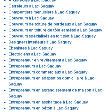
Architectes
à
Lac-Saguay
Carreleurs
à
Lac-Saguay
Charpentiers menuisiers
à
Lac-Saguay
Couvreurs
à
Lac-Saguay
Couvreurs de toiture de bardeaux
à
Lac-Saguay
Couvreurs en toiture de tôle et métal
à
Lac-Saguay
Couvreurs spécialisés en toit plat
à
Lac-Saguay
Designers interieurs
à
Lac-Saguay
Ébénistes
à
Lac-Saguay
Électriciens
à
Lac-Saguay
Entrepreneur en revêtement
à
Lac-Saguay
Entrepreneurs
à
Lac-Saguay
Entrepreneurs commerciaux
à
Lac-Saguay
Entrepreneurs en adaptation domiciliaire
à
Lac-
Saguay
Entrepreneurs en agrandissement de maison
à
Lac-
Saguay
Entrepreneurs en asphaltage
à
Lac-Saguay
Entrepreneurs en béton
à
Lac-Saguay