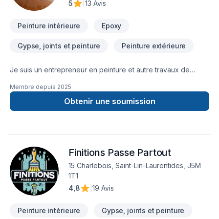
5
|
13 Avis
comment nous pouvons vous aider.
Peinture intérieure
Epoxy
Gypse, joints et peinture
Peinture extérieure
Je suis un entrepreneur en peinture et autre travaux de
finition !Ma passion est un travail bien exécuté avec des
Membre depuis
2025
résultats remarquables.La satisfaction de mes clients est
importante pour moi!
Obtenir une soumission
Finitions Passe Partout
15 Charlebois, Saint-Lin-Laurentides, J5M
1T1
4,8
|
19 Avis
Peinture intérieure
Gypse, joints et peinture