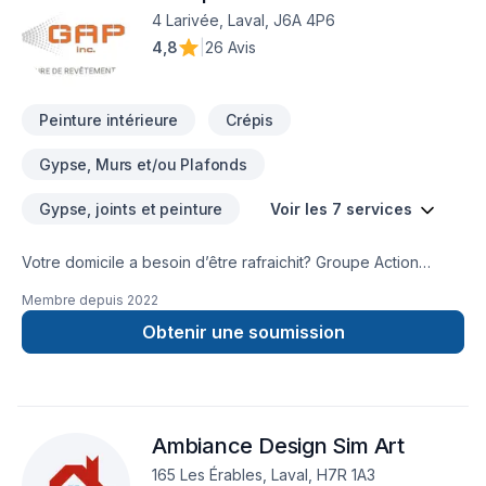
4 Larivée, Laval, J6A 4P6
4,8
|
26 Avis
Peinture intérieure
Crépis
Gypse, Murs et/ou Plafonds
Gypse, joints et peinture
Voir les 7 services
Votre domicile a besoin d’être rafraichit? Groupe Action
Peinture Inc. est la solution pour raviver toute la beauté de
Membre depuis
2022
votre revêtement extérieur. Nous offrons des services de
peinture résidentielle dans la région de la rive-nord de
Obtenir une soumission
Montréal, ainsi que quelques secteurs à Montréal. Nous
peinturons tous les types de revêtement extérieur.
Ambiance Design Sim Art
165 Les Érables, Laval, H7R 1A3