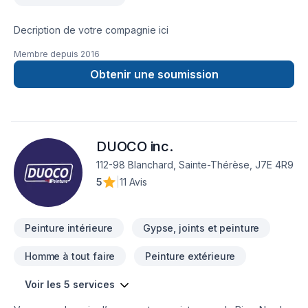
attentive de vos besoins,Des conseils avisés pour maximiser
votre investissement,Une exécution soignée et respectueuse
des délais,Et surtout, la tranquillité d’esprit de confier vos
Decription de votre compagnie ici
travaux à une équipe expérimentée.Chez Concept
Membre depuis
2016
Rénovation J.R. inc., nous croyons que votre maison mérite
mieux que du travail improvisé. C’est pourquoi nous
Obtenir une soumission
transformons chaque projet en un investissement durable qui
augmente la valeur et le confort de votre propriété.
DUOCO inc.
112-98 Blanchard, Sainte-Thérèse, J7E 4R9
5
|
11 Avis
Peinture intérieure
Gypse, joints et peinture
Homme à tout faire
Peinture extérieure
Voir les 5 services