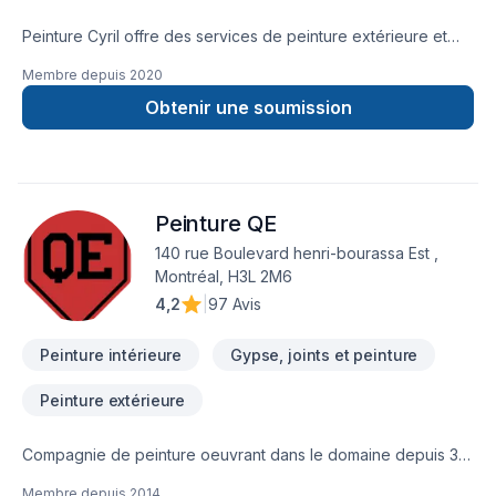
Peinture Cyril offre des services de peinture extérieure et
intérieure dans votre région. Que ce soit pour un projet
Membre depuis
2020
résidentiel, commercial ou même industriel, notre équipe de
peintres chevronnés est formée pour livrer un résultat qui
Obtenir une soumission
dépasse vos attentes.
Peinture QE
140 rue Boulevard henri-bourassa Est ,
Montréal, H3L 2M6
4,2
|
97 Avis
Peinture intérieure
Gypse, joints et peinture
Peinture extérieure
Compagnie de peinture oeuvrant dans le domaine depuis 30
ans. Peinture QE est la branche professionnelle de celle-ci. Il
Membre depuis
2014