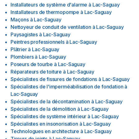
Installateurs de système d'alarme
à
Lac-Saguay
Installateurs de thermopompe
à
Lac-Saguay
Maçons
à
Lac-Saguay
Nettoyeur de conduit de ventilation
à
Lac-Saguay
Paysagistes
à
Lac-Saguay
Peintres professionnels
à
Lac-Saguay
Plâtrier
à
Lac-Saguay
Plombiers
à
Lac-Saguay
Poseurs de tourbe
à
Lac-Saguay
Réparateurs de toiture
à
Lac-Saguay
Spécialistes de fissures de fondations
à
Lac-Saguay
Spécialistes de l'imperméabilisation de fondation
à
Lac-Saguay
Spécialistes de la décontamination
à
Lac-Saguay
Spécialistes de la démolition
à
Lac-Saguay
Spécialistes de système intérieur
à
Lac-Saguay
Spécialistes en insonorisation
à
Lac-Saguay
Technologues en architecture
à
Lac-Saguay
Tireurs de joints
à
Lac-Saguay