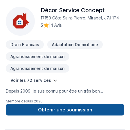
Décor Service Concept
17150 Côte Saint-Pierre, Mirabel, J7J 1P4
5
|
4 Avis
Drain Francais
Adaptation Domiciliaire
Agrandissement de maison
Agrandissement de maison
Voir les 72 services
Depuis 2009, je suis connu pour être un très bon
Entrepreneur général de Montréal et des Laurentides avec
Membre depuis
2020
de très bonnes réferences. Je fournis à mes clients un large
éventail de services pour tous leurs besoins en rénovation et
Obtenir une soumission
réparation ou bien simplement une construction. Que vous
cherchiez à rénover votre espace existant projet clée en
main, Une salle de bain, salle d'eau ou à y ajouter une