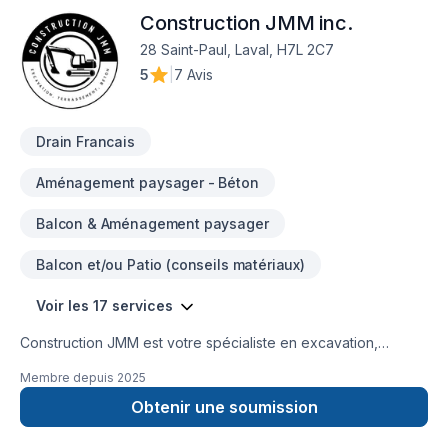
confiance. Notre engagement est simple : offrir un service
Construction JMM inc.
d'exception, centré sur vos besoins et vos aspirations.
28 Saint-Paul, Laval, H7L 2C7
5
|
7 Avis
Drain Francais
Aménagement paysager - Béton
Balcon & Aménagement paysager
Balcon et/ou Patio (conseils matériaux)
Voir les 17 services
Construction JMM est votre spécialiste en excavation,
terrassement, béton et installation de drains français. Avec
Membre depuis
2025
plusieurs années d’expérience en gestion et réalisation de
projets de construction de tous genres, nous offrons des
Obtenir une soumission
solutions complètes, fiables et efficaces.Que ce soit pour des
projets résidentiels, commerciaux ou industriels, notre équipe