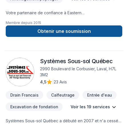
Votre partenaire de confiance à Eastern
Ontario,Lanaudière,Laurentides,Laval,Montérégie,Montréal :
Membre depuis
2015
Ambiance Design Sim Art, spécialiste de Arbres et haies,
Béton, Calfeutrage, Carrelage, Crépis, Cuisine, Démolition,
Obtenir une soumission
Drain français, Excavation, Excavation intérieur, Fissures,
Fondations, Foyer et poêle, Gypse, Horticulture, Irrigation,
Margelle, Muret, Patio, Pavage, Pavé uni, Paysagement,
Peinture, Plancher, Salle de bain, Soudeur, Sous-sol, Tapis,
Systèmes Sous-sol Québec
Tourbe, Transport, prêt à concrétiser vos projets les plus
ambitieux. Nous privilégions la transparence, l'écoute et
2990 Boulevard le Corbusier, Laval, H7L
l'efficacité pour bâtir des relations de confiance avec nos
3M2
clients. Parlons de votre projet aujourd'hui et voyons
4,5
|
23 Avis
comment nous pouvons vous aider.
Drain Francais
Calfeutrage
Entrée d'eau
Excavation de fondation
Voir les 19 services
Systèmes Sous-sol Québec a débuté en 2007 et n'a cessé
de croître depuis ! Titulaire d’un baccalauréat en ingénierie et