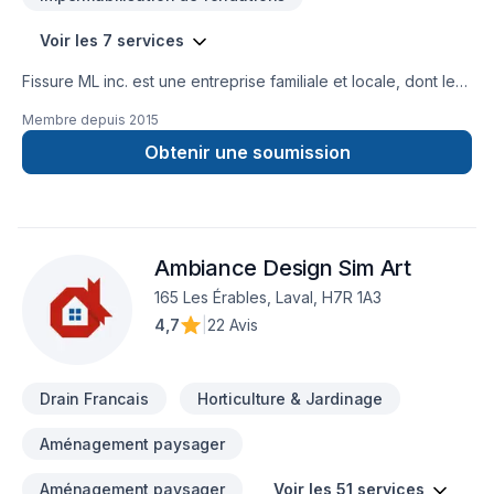
Voir les 7 services
Fissure ML inc. est une entreprise familiale et locale, dont le
propriétaire lui-même effectue les travaux, conjointement
Membre depuis
2015
avec une équipe d'experts. Depuis plus de 30 ans,
propriétaires et entrepreneurs font confiance à Monsieur
Obtenir une soumission
Marc Lévesque et son équipe pour régler des problèmes de
fissures de fondations partout sur la Rive-Nord de Montréal.
Découvrez ce qui fait la force de notre entreprise;
contactez-nous dès maintenant.
Ambiance Design Sim Art
165 Les Érables, Laval, H7R 1A3
4,7
|
22 Avis
Drain Francais
Horticulture & Jardinage
Aménagement paysager
Aménagement paysager
Voir les 51 services