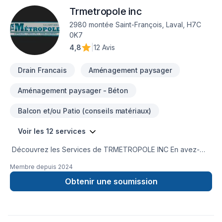
Trmetropole inc
2980 montée Saint-François, Laval, H7C
0K7
4,8
|
12 Avis
Drain Francais
Aménagement paysager
Aménagement paysager - Béton
Balcon et/ou Patio (conseils matériaux)
Voir les 12 services
Découvrez les Services de TRMETROPOLE INC En avez-
vous assez des allées cahoteuses, des parkings fissurés et
Membre depuis
2024
des trottoirs inégaux ? Ne cherchez plus ! Les Services de
TRMETROPOLE INC sont votre partenaire de confiance pour
Obtenir une soumission
tous vos besoins en pavage.Pourquoi choisir TRMETROPOLE
INC ?Expertise : Notre équipe qualifiée de paveurs apporte
des années d’expérience à chaque projet. Des allées