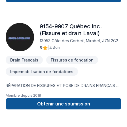
très certainement répondre à vos besoins. Nous espérons
faire partie de la réalisation de vos futurs projets.-Dany et
William
9154-9907 Québec Inc.
(Fissure et drain Laval)
13953 Côte des Corbeil, Mirabel, J7N 2G2
5
|
4 Avis
Drain Francais
Fissures de fondation
Impermabilisation de fondations
RÉPARATION DE FISSURES ET POSE DE DRAINS FRANÇAIS À
Laval ainsi qu’à Mirabel et dans les villes
Membre depuis
2018
environnantes, FISSURE & DRAIN LAVAL effectue la réparation
de fissures de fondations, l’imperméabilisation de fondations,
Obtenir une soumission
la réparation de fondations ainsi que la pose ou le
remplacement de drains français.