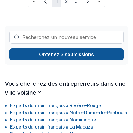
1
2
3
français ne fonctionne pas, qu`il, est obstrué ou absent l`eau
qui se loge le long des fondations s`infiltre et pénètre à
l`intérieur. Du bâtiment, le drain français doit être en mesure
de drainer efficacement l`eau a la base de la fondation afin
de garder le bâtiment en bon état..Installation de
margelles,Fissures de fondation.Inspection de caméra de
Drain Français.
Obtenez 3 soumissions
Vous cherchez des entrepreneurs dans une
ville voisine ?
Experts du drain français
à
Rivière-Rouge
Experts du drain français
à
Notre-Dame-de-Pontmain
Experts du drain français
à
Nominingue
Experts du drain français
à
La Macaza