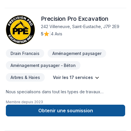
s'engage à réaliser un travail de qualité, en respectant les
échéanciers et les budgets.Explorez nos services et
Precision Pro Excavation
découvrez comment nous pouvons répondre à vos besoins
de façon professionnelle et durable.
242 Villeneuve, Saint-Eustache, J7P 2E9
5
|
4 Avis
Drain Francais
Aménagement paysager
Aménagement paysager - Béton
Arbres & Haies
Voir les 17 services
Nous specialisons dans tout les types de travaux
d'excavation,nous faisons egalement des traveaux de beton
Membre depuis
2023
est pave uni est tout d'amenagement paysager
Obtenir une soumission