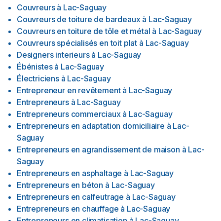
Couvreurs
à
Lac-Saguay
Couvreurs de toiture de bardeaux
à
Lac-Saguay
Couvreurs en toiture de tôle et métal
à
Lac-Saguay
Couvreurs spécialisés en toit plat
à
Lac-Saguay
Designers interieurs
à
Lac-Saguay
Ébénistes
à
Lac-Saguay
Électriciens
à
Lac-Saguay
Entrepreneur en revêtement
à
Lac-Saguay
Entrepreneurs
à
Lac-Saguay
Entrepreneurs commerciaux
à
Lac-Saguay
Entrepreneurs en adaptation domiciliaire
à
Lac-
Saguay
Entrepreneurs en agrandissement de maison
à
Lac-
Saguay
Entrepreneurs en asphaltage
à
Lac-Saguay
Entrepreneurs en béton
à
Lac-Saguay
Entrepreneurs en calfeutrage
à
Lac-Saguay
Entrepreneurs en chauffage
à
Lac-Saguay
Entrepreneurs en climatisation
à
Lac-Saguay