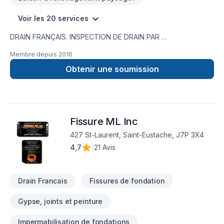
Voir les 20 services
DRAIN FRANÇAIS. INSPECTION DE DRAIN PAR
CAMÉRA,RÉPARATION DE FISSURE,IMPERMÉABILISATION DE
Membre depuis
2016
FONDATION,MEMBRANE ÉLASTOMÈRE,MEMBRANE
DELTA,MARGELLE,CHEMINÉE DE NETTOYAGE,DRAIN
Obtenir une soumission
SANITAIRE,LIGNE A EAU NOUVEAU SERVICE EN 2023 ;
INSTALLATION SEPTIQUE ;BIONEST ÉCOFLO ENVIRO-
SEPTIQUE NOUVEAU SERVICE EN 2024 ; NETTOYAGE DE
DRAIN FRANCAIS EXCAVATION POUR NOUVELLE
Fissure ML Inc
CONSTRUCTION ,FOSSÉ,DÉMOLITION PISCINE CREUSER ET
MAISON,.TERRASSEMENT ,PAVÉ UNI,
427 St-Laurent, Saint-Eustache, J7P 3X4
4,7
|
21 Avis
Drain Francais
Fissures de fondation
Gypse, joints et peinture
Impermabilisation de fondations