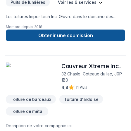
Puits de lumières
Voir les 6 services
Les toitures Imper-tech Inc. Œuvre dans le domaine des
toitures depuis plus de 15 ans. Une équipe de spécialiste en
Membre depuis
2018
revêtement de toit plat possédant l'accréditation de plusieurs
fabricants et recommandé CAA Québec avec un taux de
Obtenir une soumission
d'acceptation de 97%. La philosophie de l'entreprise est
axée sur les besoins réel et la satisfaction du client tout en
restant compétitif dans le marché.
Couvreur Xtreme Inc.
32 Chasle, Coteaux du lac, J0P
1B0
4,8
|
11 Avis
Toiture de bardeaux
Toiture d'ardoise
Toiture de métal
Decription de votre compagnie ici