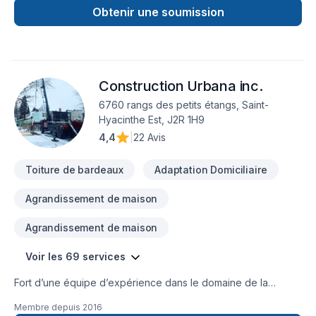
approche centrée sur le client, nous proposons des solutions
Obtenir une soumission
adaptées à vos besoins spécifiques et à votre budget.
Transformons ensemble vos idées en réalité. Contactez-nous
dès maintenant. Notre engagement est simple : offrir un
service d'exception, centré sur vos besoins et vos
Construction Urbana inc.
aspirations.
6760 rangs des petits étangs, Saint-
Hyacinthe Est, J2R 1H9
4,4
|
22 Avis
Toiture de bardeaux
Adaptation Domiciliaire
Agrandissement de maison
Agrandissement de maison
Voir les 69 services
Fort d’une équipe d’expérience dans le domaine de la
Construction, nous sommes en mesure de répondre à vos
Membre depuis
2016
exigences. Notre équipe connaît l’importance de l’efficacité