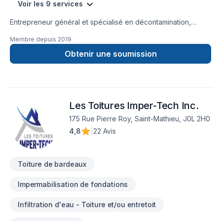
Voir les 9 services
Entrepreneur général et spécialisé en décontamination,
désamiantage, extraction d'isolant, démolition, isolation de
Membre depuis
2019
grenier, calfeutrage des portes et fenêtres et réfections de
toiture de bardeau.
Obtenir une soumission
Les Toitures Imper-Tech Inc.
175 Rue Pierre Roy, Saint-Mathieu, J0L 2H0
4,8
|
22 Avis
Toiture de bardeaux
Impermabilisation de fondations
Infiltration d'eau - Toiture et/ou entretoit