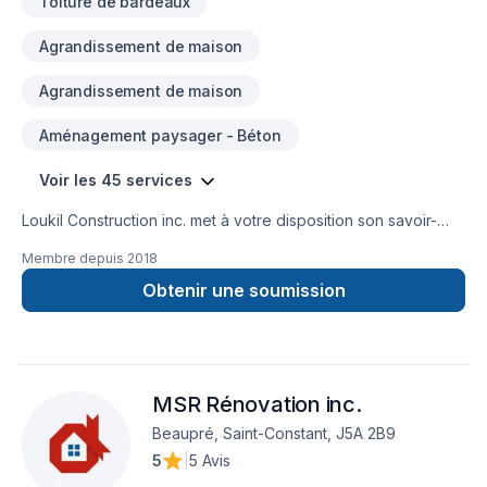
Toiture de bardeaux
Agrandissement de maison
Agrandissement de maison
Aménagement paysager - Béton
Voir les 45 services
Loukil Construction inc. met à votre disposition son savoir-
faire en Agrandissement, Après-sinistre, Béton, Charpentier,
Membre depuis
2018
Coffrage, Commercial, Démolition, Drain français, Excavation,
Excavation intérieur, Fissures, Fondation, Fondations,
Obtenir une soumission
Gouttières, Gypse, Ingénieur, Margelle, Patio, Plancher, Puit
de lumière, Rénovation générale, Salle de bain, Sous-sol,
Toit plat, Toiture pour embellir vos espaces à
Lanaudière,Laurentides,Laval,Montérégie,Montréal. Grâce à
MSR Rénovation inc.
notre approche centrée sur le client, nous proposons des
solutions adaptées à vos besoins spécifiques et à votre
Beaupré, Saint-Constant, J5A 2B9
budget. Confiez votre projet à une équipe qui a à cœur votre
5
|
5 Avis
satisfaction.