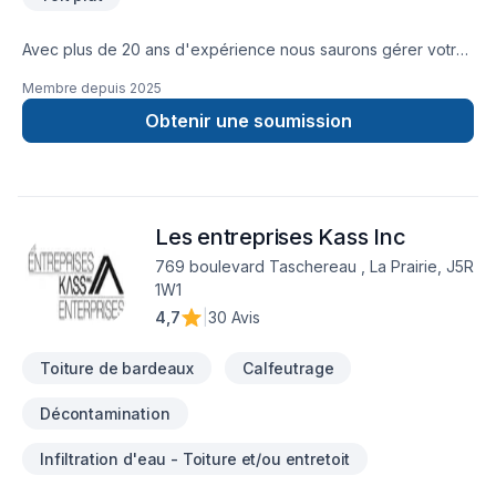
Avec plus de 20 ans d'expérience nous saurons gérer votre
projet que ce soit un toit plat ou toit de bardeaux l’équipe
Membre depuis
2025
réaliserons un travail de qualité à prix compétitif.Nous
sommes la référence!!
Obtenir une soumission
Les entreprises Kass Inc
769 boulevard Taschereau , La Prairie, J5R
1W1
4,7
|
30 Avis
Toiture de bardeaux
Calfeutrage
Décontamination
Infiltration d'eau - Toiture et/ou entretoit