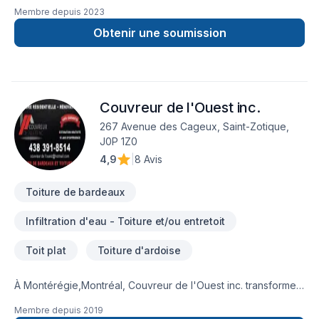
d'isolation, décontamination, systèmes d'alarmes, bref, tout le
Membre depuis
2023
comfort pour votre maison.
Obtenir une soumission
Couvreur de l'Ouest inc.
267 Avenue des Cageux, Saint-Zotique,
J0P 1Z0
4,9
|
8 Avis
Toiture de bardeaux
Infiltration d'eau - Toiture et/ou entretoit
Toit plat
Toiture d'ardoise
À Montérégie,Montréal, Couvreur de l'Ouest inc. transforme
vos idées en réalisations durables grâce à une approche
Membre depuis
2019
unique dans le domaine de Toit plat, Toiture. Grâce à notre