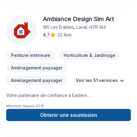
Ambiance Design Sim Art
165 Les Érables, Laval, H7R 1A3
4,7
|
22 Avis
Peinture intérieure
Horticulture & Jardinage
Aménagement paysager
Aménagement paysager
Voir les 51 services
Votre partenaire de confiance à Eastern
Ontario,Lanaudière,Laurentides,Laval,Montérégie,Montréal :
Membre depuis
2015
Ambiance Design Sim Art, spécialiste de Arbres et haies,
Béton, Calfeutrage, Carrelage, Crépis, Cuisine, Démolition,
Obtenir une soumission
Drain français, Excavation, Excavation intérieur, Fissures,
Fondations, Foyer et poêle, Gypse, Horticulture, Irrigation,
Margelle, Muret, Patio, Pavage, Pavé uni, Paysagement,