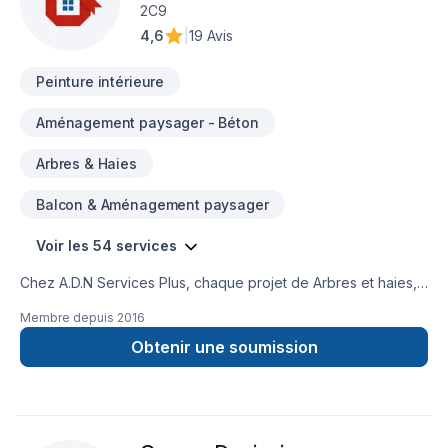
2C9
4,6
|
19 Avis
Peinture intérieure
Aménagement paysager - Béton
Arbres & Haies
Balcon & Aménagement paysager
Voir les 54 services
Chez A.D.N Services Plus, chaque projet de Arbres et haies,
Balcon, Balcon de bois, Béton, Calfeutrage, Clôture, Cuisine,
Membre depuis
2016
Démolition, Escalier et rampe, Foyer et poêle, Garage,
Gouttières, Gypse, Insonorisation, Isolation, Isolation entre-
Obtenir une soumission
toît, Isolation mur, Isolation sous-sol, Maçonnerie, Margelle,
Patio, Peinture, Peinture extérieur, Plancher, Plomberie,
Portes et fenêtres, Rénovation générale, Revêtement
extérieur, Salle de bain, Soudeur, Sous-sol, Teinture de