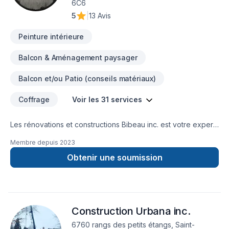
6C6
5
|
13 Avis
Peinture intérieure
Balcon & Aménagement paysager
Balcon et/ou Patio (conseils matériaux)
Coffrage
Voir les 31 services
Les rénovations et constructions Bibeau inc. est votre expert
local en Béton, Coffrage, Crépis, Epoxy, Cuisine, Démolition,
Membre depuis
2023
Drain français, Entretien commercial, Entretien ménager,
Excavation, Fissures, Fondations, Maçonnerie, Margelle,
Obtenir une soumission
Plancher, Salle de bain, Sous-sol dans les secteurs de Centre
du
Québec,Lanaudière,Laurentides,Laval,Mauricie,Montérégie,Mont
combinant expérience, innovation et rigueur. Nous
Construction Urbana inc.
privilégions la transparence, l'écoute et l'efficacité pour bâtir
des relations de confiance avec nos clients. Transformons
6760 rangs des petits étangs, Saint-