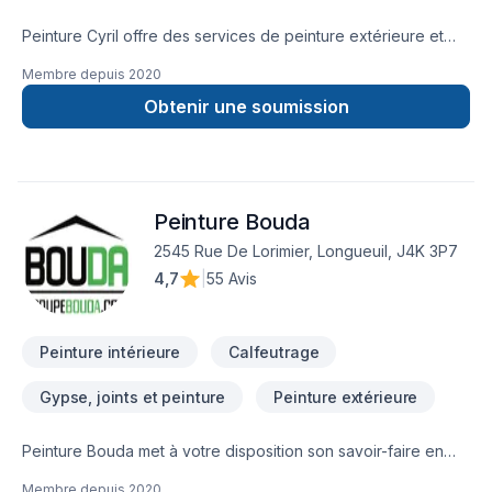
Peinture Cyril offre des services de peinture extérieure et
intérieure dans votre région. Que ce soit pour un projet
Membre depuis
2020
résidentiel, commercial ou même industriel, notre équipe de
peintres chevronnés est formée pour livrer un résultat qui
Obtenir une soumission
dépasse vos attentes.
Peinture Bouda
2545 Rue De Lorimier, Longueuil, J4K 3P7
4,7
|
55 Avis
Peinture intérieure
Calfeutrage
Gypse, joints et peinture
Peinture extérieure
Peinture Bouda met à votre disposition son savoir-faire en
Calfeutrage, Peinture, Peinture extérieur pour embellir vos
Membre depuis
2020