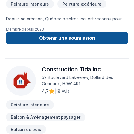
Peinture intérieure
Peinture extérieure
Depuis sa création, Québec peintres inc. est reconnu pour
son expertise en Peinture, Peinture extérieur. Nous
Membre depuis
2023
desservons Estrie,Montérégie avec passion et
professionnalisme. Notre mission : concrétiser vos projets
Obtenir une soumission
tout en respectant vos exigences, vos délais et votre vision.
Demandez votre soumission personnalisée et démarrez
votre projet en toute confiance. Notre engagement est
simple : offrir un service d'exception, centré sur vos besoins
Construction Tida inc.
et vos aspirations.
52 Boulevard Lakeview, Dollard des
Ormeaux, H9W 4R1
4,7
|
18 Avis
Peinture intérieure
Balcon & Aménagement paysager
Balcon de bois