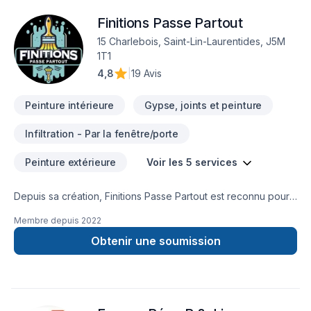
Peinture, Plancher, Salle de bain, Soudeur, Sous-sol, Tapis,
Finitions Passe Partout
Tourbe, Transport, prêt à concrétiser vos projets les plus
ambitieux. Nous privilégions la transparence, l'écoute et
15 Charlebois, Saint-Lin-Laurentides, J5M
l'efficacité pour bâtir des relations de confiance avec nos
1T1
clients. Parlons de votre projet aujourd'hui et voyons
4,8
|
19 Avis
comment nous pouvons vous aider.
Peinture intérieure
Gypse, joints et peinture
Infiltration - Par la fenêtre/porte
Peinture extérieure
Voir les 5 services
Depuis sa création, Finitions Passe Partout est reconnu pour
son expertise en Peinture, Peinture extérieur. Nous
Membre depuis
2022
desservons
Lanaudière,Laurentides,Laval,Mauricie,Montérégie,Montréal
Obtenir une soumission
avec passion et professionnalisme. Nous croyons en
l'importance d'une approche personnalisée, adaptée à
chaque client, pour garantir des résultats au-delà de vos
attentes. Parlons de votre projet aujourd'hui et voyons