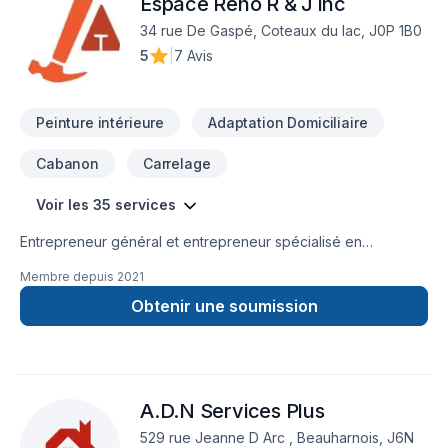
Espace Réno R & J inc
comment nous pouvons vous aider. Notre engagement est
simple : offrir un service d'exception, centré sur vos besoins
34 rue De Gaspé, Coteaux du lac, J0P 1B0
et vos aspirations.
5
|
7 Avis
Peinture intérieure
Adaptation Domiciliaire
Cabanon
Carrelage
Voir les 35 services
Entrepreneur général et entrepreneur spécialisé en
rénovation résidentielle générale. Nous sommes spécialisé
Membre depuis
2021
en rénovation de salle de bain et finition intérieur.
Obtenir une soumission
A.D.N Services Plus
529 rue Jeanne D Arc , Beauharnois, J6N