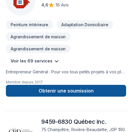
développe des relations d’affaires efficaces, garantissant
4,6
|
16 Avis
ainsi des réalisations de très haute qualité et complexité.
Nous nous engageons à satisfaire nos clients, afin de gagner
et garder la confiance de ceux-ci.
Peinture intérieure
Adaptation Domiciliaire
Agrandissement de maison
Agrandissement de maison
Voir les 69 services
Entrepreneur Général : Pour vos tous petits projets à vos plus
gros projets nous nous serons en mesure de s’adaptez afin
Membre depuis
2017
de réalisez vos travaux tout en restant à votre
écoute. Service personnalisé !
Obtenir une soumission
9459-6830 Québec inc.
75 Champêtre, Rivière-Beaudette, J0P 1R0