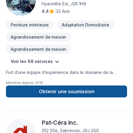
ensemble vos idées en réalité. Contactez-nous dès
Hyacinthe Est, J2R 1H9
maintenant.
4,4
|
22 Avis
Peinture intérieure
Adaptation Domiciliaire
Agrandissement de maison
Agrandissement de maison
Voir les 69 services
Fort d’une équipe d’expérience dans le domaine de la
Construction, nous sommes en mesure de répondre à vos
Membre depuis
2016
exigences. Notre équipe connaît l’importance de l’efficacité
en milieu de travail. C’est pourquoi nous savons aménager
Obtenir une soumission
votre espace résidentiel ou commercial de manière efficace.
Nous ajusterons notre horaire de travail à la vôtre, afinqu’une
fois les heures d’opération arrivées, votre commerce soit
accessible et sécuritaire pour votre clientèle. Ne perdez
Pat-Céra inc.
aucune productivité pendant votre projet.Afin de garantir
l’entière satisfaction de sa clientèle, Construction Urbana inc.
252 20e, Sabrevois, J0J 2G0