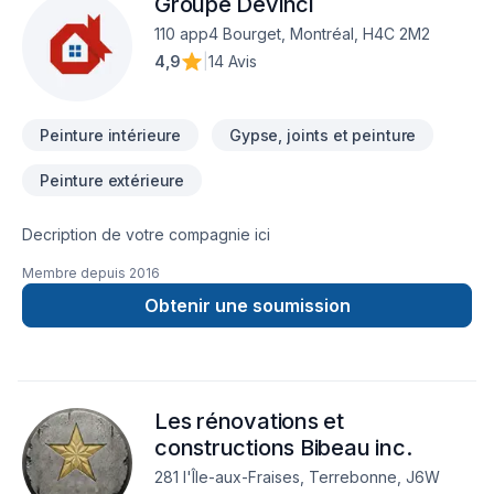
Groupe Devinci
plancher, Tirage de joint est l'occasion de démontrer notre
engagement envers la qualité et la satisfaction client à
110 app4 Bourget, Montréal, H4C 2M2
Montérégie,Montréal. Nous croyons en l'importance d'une
4,9
|
14 Avis
approche personnalisée, adaptée à chaque client, pour
garantir des résultats au-delà de vos attentes. Confiez votre
projet à une équipe qui a à cœur votre sat
Peinture intérieure
Gypse, joints et peinture
Peinture extérieure
Decription de votre compagnie ici
Membre depuis
2016
Obtenir une soumission
Les rénovations et
constructions Bibeau inc.
281 l'Île-aux-Fraises, Terrebonne, J6W