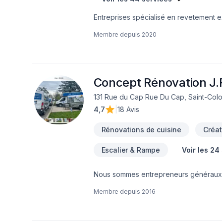
Entreprises spécialisé en revetement ext
Membre depuis
2020
Concept Rénovation J.R
131 Rue du Cap Rue Du Cap, Saint-Col
4,7
|
18 Avis
Rénovations de cuisine
Créat
Escalier & Rampe
Voir les 24
Nous sommes entrepreneurs généraux de
solide dans le domaine de la rénovatio
Membre depuis
2016
et nous nous spécialisons particulièrem
mission est simple : offrir à chacun de n
moderniser une salle de bain, aménag