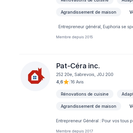
Agrandissement de maison
V
Entrepreneur général, Euphoria se spéc
non exhaustive des services offerts :- P
Membre depuis
2015
conception (plan de construction)- Tra
(charpente)- Portes et fenêtres- Toitur
bain- Déplacement de mur, fenêtre, port
et conseil. Vous désirez vous impliquer
les différentes étapes de la réalisatio
Pat-Céra inc.
entrepreneur auprès des différents fo
252 20e, Sabrevois, J0J 2G0
4,6
|
16 Avis
Rénovations de cuisine
Adapt
Agrandissement de maison
V
Entrepreneur Général : Pour vos tous p
réalisez vos travaux tout en restant à 
Membre depuis
2017