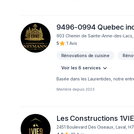
9496-0994 Quebec in
903 Chemin de Sainte-Anne-des-Lacs, 
5
|
1 Avis
Rénovations de cuisine
Réno
Voir les 6 services
Basée dans les Laurentides, notre entr
avec une approche structurée, soignée 
Membre depuis
2023
la gestion complète du chantier : planif
contrôle de la qualité. Chaque projet e
fluide et sans surprises.Nous croyons qu
est réalisée. C’est pourquoi nous metto
finitions impeccables. Notre priorité 
Les Constructions 1VIE
clients.Que ce soit pour moderniser v
2451 Boulevard Des Oiseaux, Laval, H
intérieur, nous vous accompagnons ave