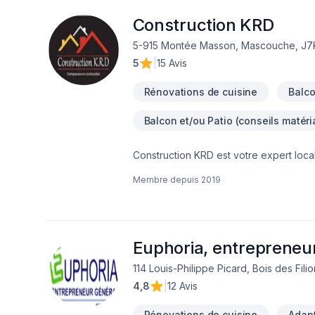
chaque projet avec sérieux et professi
Adèle, ce qui nous permet d’accompagne
Construction KRD
secondaires dans les Laurentides.Avec 
5-915 Montée Masson, Mascouche, J7
maximiser votre investissement,Une exéc
5
|
15 Avis
vos travaux à une équipe expérimentée
du travail improvisé. C’est pourquoi n
Rénovations de cuisine
Balc
le confort de votre propriété.
Balcon et/ou Patio (conseils matéri
Construction KRD est votre expert local
Garage, Gouttières, Gypse, Insonorisati
Membre depuis
2019
bain, Sous-sol dans les secteurs de La
expérimentée vous accompagne à chaqu
Confiez votre projet à une équipe qui a
Euphoria, entrepreneu
114 Louis-Philippe Picard, Bois des Fili
4,8
|
12 Avis
Rénovations de cuisine
Adapt