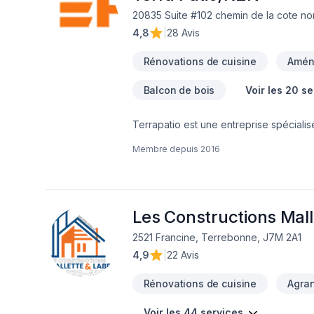
20835 Suite #102 chemin de la cote no
4,8
|
28 Avis
Rénovations de cuisine
Amén
Balcon de bois
Voir les 20 s
Terrapatio est une entreprise spécialis
estivale. Nous offrons des projets sur m
Membre depuis
2016
extérieurs uniques et harmonieux.En sa
rénovation résidentielle . Que ce soit p
mettons le même souci du détail et la m
main, professionnel et personnalisé, du 
Les Constructions Malle
2521 Francine, Terrebonne, J7M 2A1
4,9
|
22 Avis
Rénovations de cuisine
Agra
Voir les 44 services