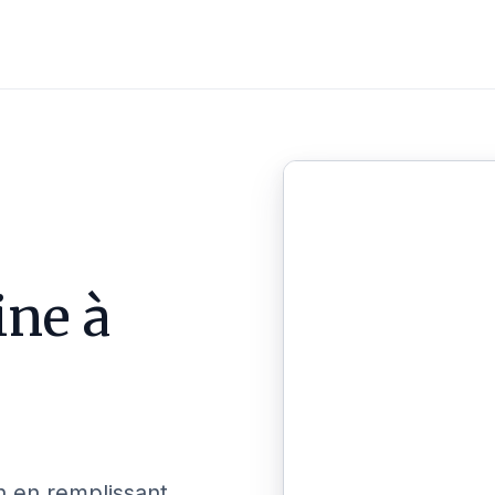
ine à
n en remplissant