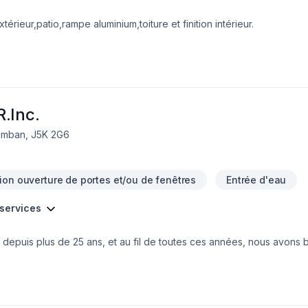
érieur,patio,rampe aluminium,toiture et finition intérieur.
.Inc.
omban, J5K 2G6
ion ouverture de portes et/ou de fenêtres
Entrée d'eau
 services
puis plus de 25 ans, et au fil de toutes ces années, nous avons bâ
n résidentielle. Notre équipe est passionnée par la transformation 
ent dans la rénovation de salles de bain ainsi que dans la finition d
os clients un résultat qui allie qualité, fonctionnalité et esthétisme. 
er un sous-sol chaleureux ou repenser complètement un espace, n