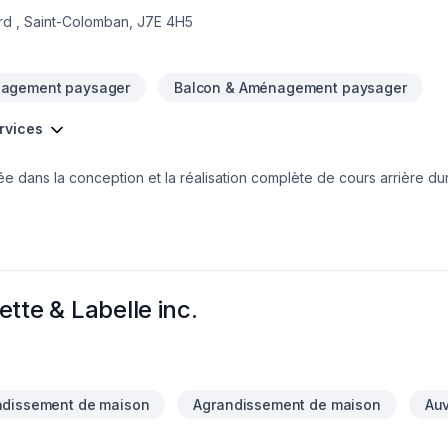
rd , Saint-Colomban, J7E 4H5
agement paysager
Balcon & Aménagement paysager
ervices
ée dans la conception et la réalisation complète de cours arrière dur
esure alliant esthétisme, fonctionnalité et durabilité, afin de créer 
ison hivernale, notre équipe agit comme entrepreneur général, offr
our une salle de bain, une cuisine ou tout autre projet intérieur ou e
ême rigueur à chaque étape des travaux.Notre mission est d’offrir u
design à la réalisation.
tte & Labelle inc.
ndissement de maison
Agrandissement de maison
Au