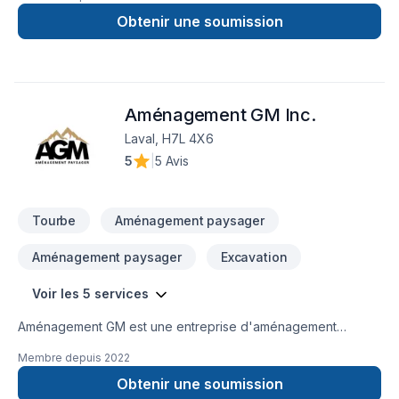
Obtenir une soumission
Aménagement GM Inc.
Laval, H7L 4X6
5
|
5 Avis
Tourbe
Aménagement paysager
Aménagement paysager
Excavation
Voir les 5 services
Aménagement GM est une entreprise d'aménagement
paysager qui met le client au centre de ses priorités. Nous
Membre depuis
2022
offrons un service clé en main spécialisé dans l'excavation,
l'installation de pavé-uni et la pose de tourbe. La
Obtenir une soumission