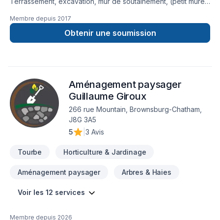
Terrassement, excavation, mur de soutainement, (petit muret
et gros muret) toute les sortes de blocs, mur de gabions, mur
Membre depuis
2017
de redi-rock, mur de pierre placé avec pelle excavatrice,
pave-uni , épandage de terre tamisé, terre tamisé, tourbe,
Obtenir une soumission
ensemencement de gazon hydrolique
Aménagement paysager
Guillaume Giroux
266 rue Mountain, Brownsburg-Chatham,
J8G 3A5
5
|
3 Avis
Tourbe
Horticulture & Jardinage
Aménagement paysager
Arbres & Haies
Voir les 12 services
Membre depuis
2026