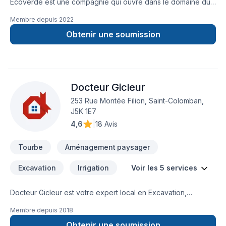
Ecoverdé est une compagnie qui ouvre dans le domaine du
paysagement. Elle se spécialise surtout dans la préparation
Membre depuis
2022
de terrain, nivellement de terrain et tout ce qui a trait à la
pelouse.
Obtenir une soumission
Docteur Gicleur
253 Rue Montée Filion, Saint-Colomban,
J5K 1E7
4,6
|
18 Avis
Tourbe
Aménagement paysager
Excavation
Irrigation
Voir les 5 services
Docteur Gicleur est votre expert local en Excavation,
Irrigation, Paysagement, Tourbe, Transport dans les secteurs
Membre depuis
2018
de Lanaudière,Laurentides,Laval,Montréal, combinant
expérience, innovation et rigueur. Nous privilégions la
Obtenir une soumission