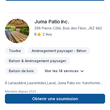
communication avec nos clients est mise de l'avant afin
d'atteindre votre complète satisfaction. Il nous fera un grand
plaisir d'évaluer vos travaux de tout genre ainsi que de les
compléter avec brio!
Juma Patio inc.
296 Pierre-Côté, Bois des Filion, J6Z 4A2
5
|
2 Avis
Tourbe
Aménagement paysager - Béton
Balcon & Aménagement paysager
Balcon de bois
Voir les 14 services
À Lanaudière,Laurentides,Laval, Juma Patio inc. transforme
vos idées en réalisations durables grâce à une approche
Membre depuis
2023
unique dans le domaine de Balcon de bois, Béton, Patio.
Nous privilégions la transparence, l'écoute et l'efficacité
Obtenir une soumission
pour bâtir des relations de confiance avec nos clients.
Demandez votre soumission personnalisée et démarrez