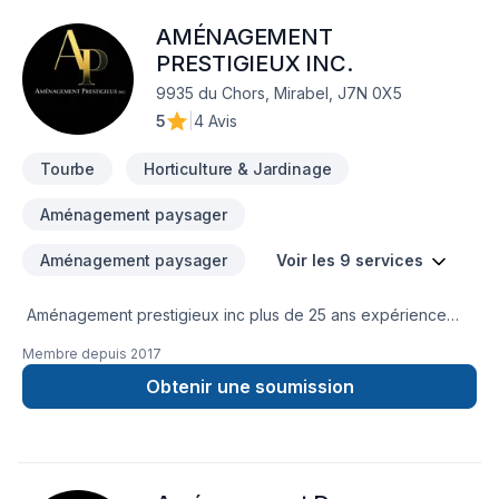
exigences, vos délais et votre vision. Transformons
AMÉNAGEMENT
ensemble vos idées en réalité. Contactez-nous dès
maintenant.
PRESTIGIEUX INC.
9935 du Chors, Mirabel, J7N 0X5
5
|
4 Avis
Tourbe
Horticulture & Jardinage
Aménagement paysager
Aménagement paysager
Voir les 9 services
Aménagement prestigieux inc plus de 25 ans expérience
dans le Paysagement extérieur une référence dans son
Membre depuis
2017
domaine. Un propriétaire pasDes employés professionnels et
respectueux une entreprise à écoute de ses clients. Une
Obtenir une soumission
seule numéro à retenir 514 292-0071