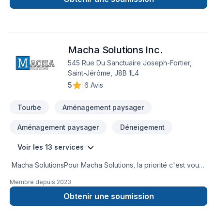
transparence, l'écoute et l'efficacité pour bâtir des relations
de confiance avec nos clients. Confiez votre projet à une
équipe qui a à cœur votre satisfaction. Notre engagement est
simple : offrir un service d'exception, centré sur vos besoins
Macha Solutions Inc.
et vos aspirations.
545 Rue Du Sanctuaire Joseph-Fortier,
Saint-Jérôme, J8B 1L4
5
|
6 Avis
Tourbe
Aménagement paysager
Aménagement paysager
Déneigement
Voir les 13 services
Macha SolutionsPour Macha Solutions, la priorité c'est vous.
Notre équipe est ponctuelle et compétente, et notre
Membre depuis
2023
disponibilité fait de nous des professionnels très respectés
dans notre secteur d'activité. Nous avons parcouru
Obtenir une soumission
beaucoup de chemin depuis notre création, mais les valeurs
sur lesquelles s'appuient notre activité, telles que l'intégrité