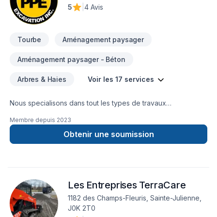
5
|
4 Avis
Tourbe
Aménagement paysager
Aménagement paysager - Béton
Arbres & Haies
Voir les 17 services
Nous specialisons dans tout les types de travaux
d'excavation,nous faisons egalement des traveaux de beton
Membre depuis
2023
est pave uni est tout d'amenagement paysager
Obtenir une soumission
Les Entreprises TerraCare
1182 des Champs-Fleuris, Sainte-Julienne,
J0K 2T0