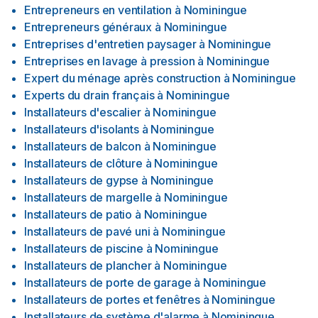
Entrepreneurs en ventilation
à
Nominingue
Entrepreneurs généraux
à
Nominingue
Entreprises d'entretien paysager
à
Nominingue
Entreprises en lavage à pression
à
Nominingue
Expert du ménage après construction
à
Nominingue
Experts du drain français
à
Nominingue
Installateurs d'escalier
à
Nominingue
Installateurs d'isolants
à
Nominingue
Installateurs de balcon
à
Nominingue
Installateurs de clôture
à
Nominingue
Installateurs de gypse
à
Nominingue
Installateurs de margelle
à
Nominingue
Installateurs de patio
à
Nominingue
Installateurs de pavé uni
à
Nominingue
Installateurs de piscine
à
Nominingue
Installateurs de plancher
à
Nominingue
Installateurs de porte de garage
à
Nominingue
Installateurs de portes et fenêtres
à
Nominingue
Installateurs de système d'alarme
à
Nominingue