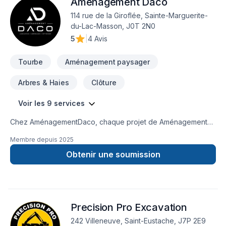
Aménagement Daco
114 rue de la Giroflée, Sainte-Marguerite-
du-Lac-Masson, J0T 2N0
5
|
4 Avis
Tourbe
Aménagement paysager
Arbres & Haies
Clôture
Voir les 9 services
Chez AménagementDaco, chaque projet de Aménagement
paysager, Arbres et haies, Clôture, Émondage, Entretien
Membre depuis
2025
paysager, Excavation, Horticulture, Irrigation, Muret, Pavage,
Pavé uni, Paysagement, Piscine, Tourbe, Transport est
Obtenir une soumission
l'occasion de démontrer notre engagement envers la qualité
et la satisfaction client à
Lanaudière,Laurentides,Laval,Montréal. Notre mission :
concrétiser vos projets tout en respectant vos exigences,
Precision Pro Excavation
vos délais et votre vision. Transformons ensemble vos idées
en réalité. Contactez-nous dès maintenant.
242 Villeneuve, Saint-Eustache, J7P 2E9