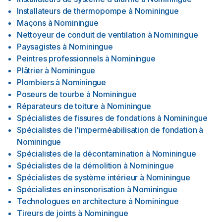
Installateurs de thermopompe
à
Nominingue
Maçons
à
Nominingue
Nettoyeur de conduit de ventilation
à
Nominingue
Paysagistes
à
Nominingue
Peintres professionnels
à
Nominingue
Plâtrier
à
Nominingue
Plombiers
à
Nominingue
Poseurs de tourbe
à
Nominingue
Réparateurs de toiture
à
Nominingue
Spécialistes de fissures de fondations
à
Nominingue
Spécialistes de l'imperméabilisation de fondation
à
Nominingue
Spécialistes de la décontamination
à
Nominingue
Spécialistes de la démolition
à
Nominingue
Spécialistes de système intérieur
à
Nominingue
Spécialistes en insonorisation
à
Nominingue
Technologues en architecture
à
Nominingue
Tireurs de joints
à
Nominingue