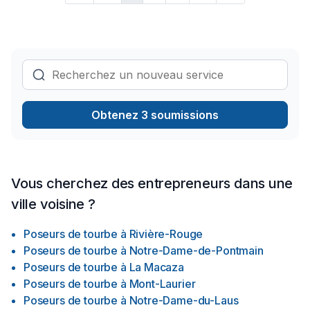
et le bien être de votre maison. Les plans sont entièrement
pensé et executé par l’entrepreneur et son équipe. Nous
offrons un suivi impeccable avec le client avant pendant et
après les travaux. Nous offrons également une vaste gamme
de produits de qualité et une garantie est offerte sur tous nos
services. Nous offrons également un service aux arbres.
Groupe Top Notch est parfaite pour vous grâce a notre
grande diversité de service et notre rapport qualité/prix qui
Obtenez 3 soumissions
convient a tout style de vie et budget. N’hésitez pas a
prendre contact avec nous via notre page Facebook, par
message texte ou par téléphone au 514-475-9732 Au plaisir
de faire affaires avec vous.
Vous cherchez des entrepreneurs dans une
ville voisine ?
Poseurs de tourbe
à
Rivière-Rouge
Poseurs de tourbe
à
Notre-Dame-de-Pontmain
Poseurs de tourbe
à
La Macaza
Poseurs de tourbe
à
Mont-Laurier
Poseurs de tourbe
à
Notre-Dame-du-Laus