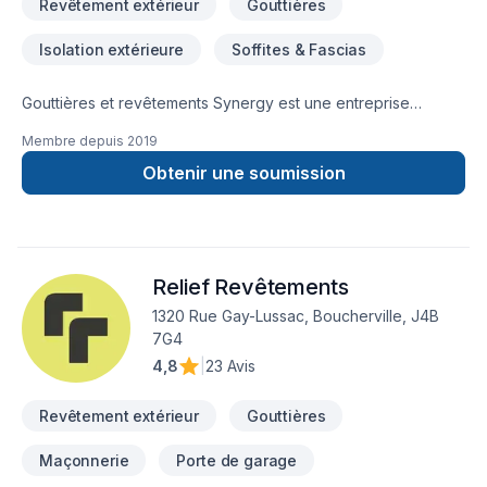
Revêtement extérieur
Gouttières
Isolation extérieure
Soffites & Fascias
Gouttières et revêtements Synergy est une entreprise
familiale avec plus de 15 ans expérience. À l’origine vouée
Membre depuis
2019
seulement à l’installation de gouttière, elle a redéfini sa
mission rapidement afin de se consacrer aux travaux de
Obtenir une soumission
construction et de rénovation extérieure de votre maison. Et
à la mise en œuvre d’une approche axée sur les clients.
Relief Revêtements
1320 Rue Gay-Lussac, Boucherville, J4B
7G4
4,8
|
23 Avis
Revêtement extérieur
Gouttières
Maçonnerie
Porte de garage