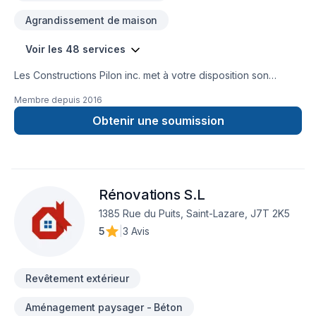
Agrandissement de maison
Voir les 48 services
Les Constructions Pilon inc. met à votre disposition son
savoir-faire en Adaptation dom., Agrandissement, Après-
Membre depuis
2016
sinistre, Armoires, Carrelage, Charpentier, Commercial,
Cuisine, Démolition, Escalier et rampe, Garage, Gouttières,
Obtenir une soumission
Gypse, Meubles, Peinture, Plancher, Rénovation générale,
Salle de bain, Soudeur, Sous-sol, Tapis, Tirage de joint pour
embellir vos espaces à Eastern Ontario,Montérégie. Nous
croyons en l'importance d'une approche personnalisée,
Rénovations S.L
adaptée à chaque client, pour garantir des résultats au-delà
de vos attentes. Demandez votre soumission personnalisée
1385 Rue du Puits, Saint-Lazare, J7T 2K5
et démarrez votre projet en toute confiance.
5
|
3 Avis
Revêtement extérieur
Aménagement paysager - Béton