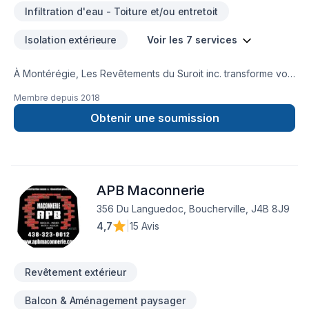
Infiltration d'eau - Toiture et/ou entretoit
Isolation extérieure
Voir les 7 services
À Montérégie, Les Revêtements du Suroit inc. transforme vos
idées en réalisations durables grâce à une approche unique
Membre depuis
2018
dans le domaine de Gouttières, Revêtement extérieur,
Toiture. Notre équipe expérimentée vous accompagne à
Obtenir une soumission
chaque étape, avec des conseils sur mesure et un service
clé en main irréprochable. Demandez votre soumission
personnalisée et démarrez votre projet en toute confiance.
Notre engagement est simple : offrir un service d'exception,
APB Maconnerie
centré sur vos besoins et vos aspirations.
356 Du Languedoc, Boucherville, J4B 8J9
4,7
|
15 Avis
Revêtement extérieur
Balcon & Aménagement paysager