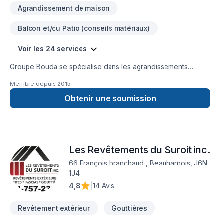
Agrandissement de maison
Balcon et/ou Patio (conseils matériaux)
Voir les 24 services
Groupe Bouda se spécialise dans les agrandissements
résidentiels, les réaménagements intérieurs complets et les
Membre depuis
2015
projets clé en main.Notre équipe prend en charge chaque
étape : conception, gestion, coordination et exécution des
Obtenir une soumission
travaux.Nous offrons un service structuré, professionnel et
durable, avec une approche axée sur la qualité, la précision
et la satisfaction de nos clients.
Les Revêtements du Suroit inc.
66 François branchaud , Beauharnois, J6N
1J4
4,8
|
14 Avis
Revêtement extérieur
Gouttières