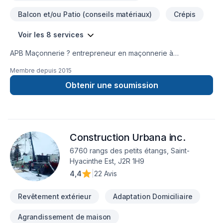
Balcon et/ou Patio (conseils matériaux)
Crépis
Voir les 8 services
APB Maçonnerie ? entrepreneur en maçonnerie à
Boucherville Située à Boucherville, notre entreprise se
Membre depuis
2015
spécialise en maçonnerie résidentielle, commerciale et
industriel* Construction de mur de briques * Mur de pierres
Obtenir une soumission
fabriquées * Pose de pierres naturelles * Pose de bloc de
béton • Maçonnerie alternative • Reconstruction de mur de
brique et isolation • Remplacement d’allège et ventre de
bœuf • Travaux en hauteur • Restauration de joints de
Construction Urbana inc.
maçonnerie • Réparation de fissures *restauration • Grande
expertise spécialisée • Ouvriers qualifiés et minutieux •
6760 rangs des petits étangs, Saint-
Utilise produits et matériaux de qualité
Hyacinthe Est, J2R 1H9
4,4
|
22 Avis
Revêtement extérieur
Adaptation Domiciliaire
Agrandissement de maison