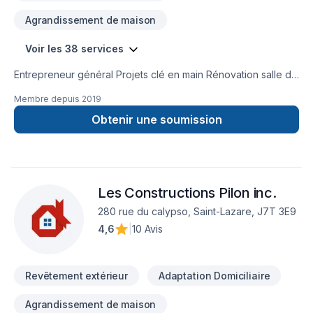
Agrandissement de maison
Voir les 38 services
Entrepreneur général Projets clé en main Rénovation salle de
bain après sinistre Une équipe sur la Rive-Nors de Montréal
Membre depuis
2019
et une en Estrie pour mieux vous servir
Obtenir une soumission
Les Constructions Pilon inc.
280 rue du calypso, Saint-Lazare, J7T 3E9
4,6
|
10 Avis
Revêtement extérieur
Adaptation Domiciliaire
Agrandissement de maison