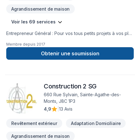
Agrandissement de maison
Voir les 69 services
Entrepreneur Général : Pour vos tous petits projets à vos plus
gros projets nous nous serons en mesure de s’adaptez afin
Membre depuis
2017
de réalisez vos travaux tout en restant à votre
écoute. Service personnalisé !
Obtenir une soumission
Construction 2 SG
660 Rue Sylvain, Sainte-Agathe-des-
Monts, J8C 1P3
4,9
|
13 Avis
Revêtement extérieur
Adaptation Domiciliaire
Agrandissement de maison