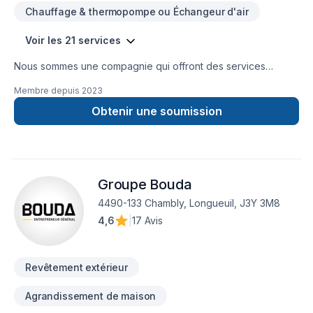
Chauffage & thermopompe ou Échangeur d'air
Voir les 21 services
Nous sommes une compagnie qui offront des services
d'isolation, décontamination, systèmes d'alarmes, bref, tout le
Membre depuis
2023
comfort pour votre maison.
Obtenir une soumission
Groupe Bouda
4490-133 Chambly, Longueuil, J3Y 3M8
4,6
|
17 Avis
Revêtement extérieur
Agrandissement de maison