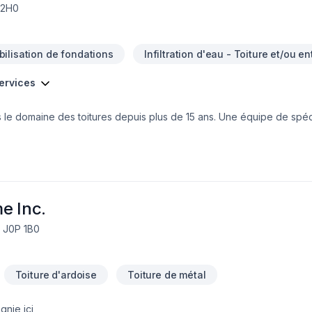
 2H0
ilisation de fondations
Infiltration d'eau - Toiture et/ou en
services
s le domaine des toitures depuis plus de 15 ans. Une équipe de spéc
ccréditation de plusieurs fabricants et recommandé CAA Québec ave
l'entreprise est axée sur les besoins réel et la satisfaction du clie
e Inc.
, J0P 1B0
Toiture d'ardoise
Toiture de métal
nie ici