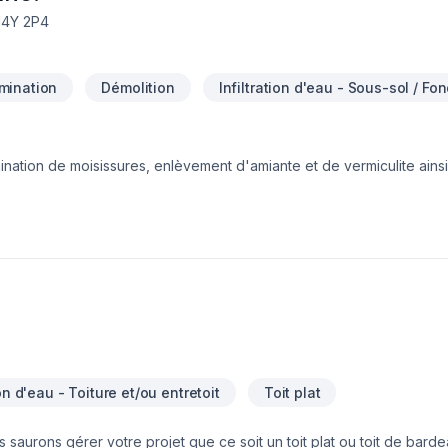
J4Y 2P4
mination
Démolition
Infiltration d'eau - Sous-sol / Fo
tion de moisissures, enlèvement d'amiante et de vermiculite ainsi q
régie, Estrie, Centre du Québec, Grand Montréal, Rive-Nord et Lana
i éloignées que l'Abitibi et le bas du fleuve d'un côté et Gatineau 
 une partie importante de notre clientèle, incluant les agents immobi
ur place vos projets de travaux. N'hésitez pas à communiquer avec
ion d'eau - Toiture et/ou entretoit
Toit plat
saurons gérer votre projet que ce soit un toit plat ou toit de barde