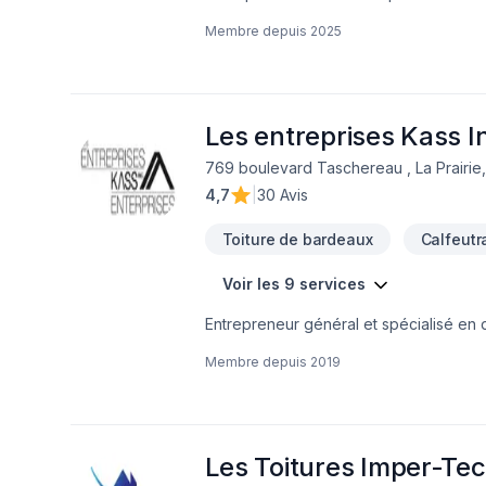
réaliserons un travail de qualité à prix
Membre depuis
2025
Les entreprises Kass I
769 boulevard Taschereau , La Prairie
4,7
|
30 Avis
Toiture de bardeaux
Calfeutr
Voir les 9 services
Entrepreneur général et spécialisé en d
calfeutrage des portes et fenêtres et r
Membre depuis
2019
Les Toitures Imper-Tec