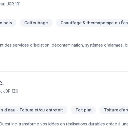
ur, J0R 1R1
e bois
Calfeutrage
Chauffage & thermopompe ou Écha
des services d'isolation, décontamination, systèmes d'alarmes, bre
c.
, J0P 1Z0
ion d'eau - Toiture et/ou entretoit
Toit plat
Toiture d'ar
Ouest inc. transforme vos idées en réalisations durables grâce à u