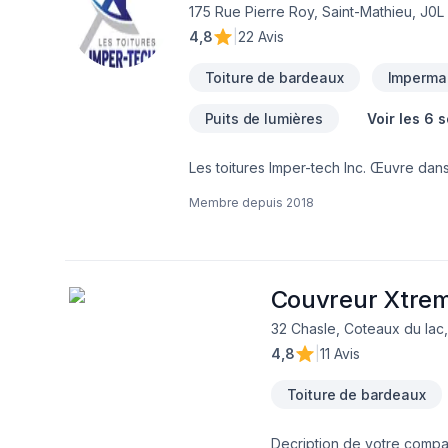
175 Rue Pierre Roy, Saint-Mathieu, J0L
4,8
|
22 Avis
Toiture de bardeaux
Impermab
Puits de lumières
Voir les 6 
Les toitures Imper-tech Inc. Œuvre dan
revêtement de toit plat possédant l'a
Membre depuis
2018
d'acceptation de 97%. La philosophie de 
compétitif dans le marché.
Couvreur Xtrem
32 Chasle, Coteaux du lac
4,8
|
11 Avis
Toiture de bardeaux
Decription de votre compag