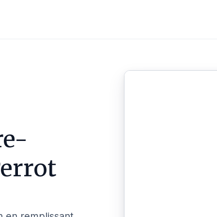
re-
errot
n en remplissant