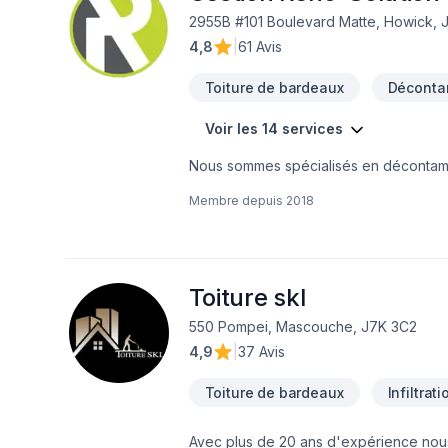
2955B #101 Boulevard Matte, Howick, 
4,8
|
61 Avis
Toiture de bardeaux
Déconta
Voir les 14 services
Nous sommes spécialisés en décontamina
Nous couvrons principalement la Monté
Membre depuis
2018
sur demande, dans d'autres régions auss
transactions immobilières consistent en
déplaçons gratuitement pour évaluer s
meilleur service possible!
Toiture skl
550 Pompei, Mascouche, J7K 3C2
4,9
|
37 Avis
Toiture de bardeaux
Infiltrat
Avec plus de 20 ans d'expérience nous 