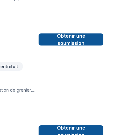
Obtenir une
soumission
 entretoit
ation de grenier,
Obtenir une