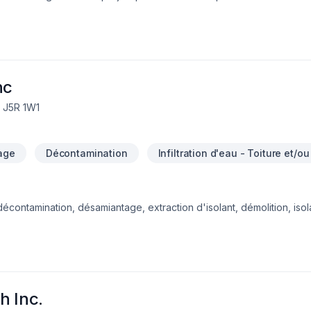
 compétitif.Nous sommes la référence!!
nc
, J5R 1W1
age
Décontamination
Infiltration d'eau - Toiture et/ou
écontamination, désamiantage, extraction d'isolant, démolition, isol
éfections de toiture de bardeau.
h Inc.