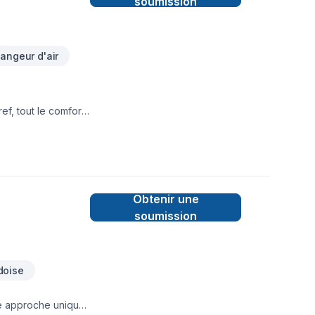
soumission
ngeur d'air
f, tout le comfort
Obtenir une
soumission
doise
ne approche unique