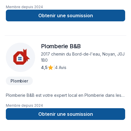
rénovation. Nous offrons des services clé en main, du design
Membre depuis
2024
à la réalisation. Qualité, innovation et satisfaction garanties à
chaque étape.
Obtenir une soumission
Plomberie B&B
2017 chemin du Bord-de-l'eau, Noyan, J0J
1B0
4,5
|
4 Avis
Plombier
Plomberie B&B est votre expert local en Plomberie dans les
secteurs de Centre du rive-sud, Montréal, rive-nord
Membre depuis
2024
combinant expérience, innovation et rigueur. Notre mission :
concrétiser vos projets tout en respectant vos exigences,
Obtenir une soumission
vos délais et votre vision. Transformons ensemble vos idées
en réalité. Contactez-nous dès maintenant. Notre