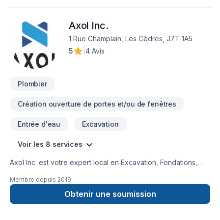
attentes. Demandez votre soumission personnalisée et
démarrez votre projet en toute confiance. Notre engagement
Axol Inc.
est simple : offrir un service d'exception, centré sur vos
besoins et vos aspirations.
1 Rue Champlain, Les Cèdres, J7T 1A5
5
|
4 Avis
Plombier
Création ouverture de portes et/ou de fenêtres
Entrée d'eau
Excavation
Voir les 8 services
Axol Inc. est votre expert local en Excavation, Fondations,
Plomberie dans les secteurs de Eastern
Membre depuis
2019
Ontario,Laurentides,Laval,Montérégie,Montréal,Outaouais,
combinant expérience, innovation et rigueur. Notre équipe
Obtenir une soumission
expérimentée vous accompagne à chaque étape, avec des
conseils sur mesure et un service clé en main irréprochable.