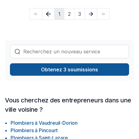
engagement est simple : offrir un service d'exception, centré
sur vos besoins et vos aspirations.
1
2
3
Obtenez 3 soumissions
Vous cherchez des entrepreneurs dans une
ville voisine ?
Plombiers
à
Vaudreuil-Dorion
Plombiers
à
Pincourt
Plombiers
à
Saint-Lazare