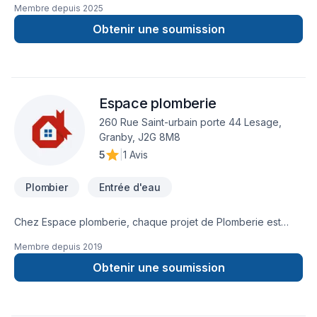
Membre depuis
2025
Obtenir une soumission
Espace plomberie
260 Rue Saint-urbain porte 44 Lesage,
Granby, J2G 8M8
5
|
1 Avis
Plombier
Entrée d'eau
Chez Espace plomberie, chaque projet de Plomberie est
l'occasion de démontrer notre engagement envers la qualité
Membre depuis
2019
et la satisfaction client à Centre du Québec,Eastern
Ontario,Estrie,Laurentides,Montérégie,Montréal. Nous
Obtenir une soumission
privilégions la transparence, l'écoute et l'efficacité pour bâtir
des relations de confiance avec nos clients. Parlons de votre
projet aujourd'hui et voyons comment nous pouvons vous