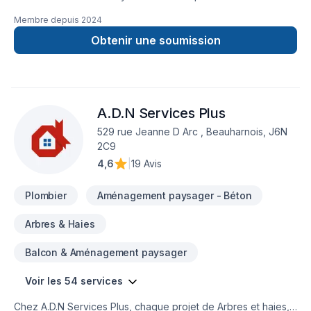
Plomberie dans les secteurs de
Membre depuis
2024
Lanaudière,Laurentides,Laval,Montérégie,Montréal,
combinant expérience, innovation et rigueur. Nous croyons
Obtenir une soumission
en l'importance d'une approche personnalisée, adaptée à
chaque client, pour garantir des résultats au-delà de vos
attentes. Confiez votre projet à une équipe qui a à cœur
votre satisfaction. Notre engagement est simple : offrir un
A.D.N Services Plus
service d'exception, centré sur vos besoins et vos
aspirations.
529 rue Jeanne D Arc , Beauharnois, J6N
2C9
4,6
|
19 Avis
Plombier
Aménagement paysager - Béton
Arbres & Haies
Balcon & Aménagement paysager
Voir les 54 services
Chez A.D.N Services Plus, chaque projet de Arbres et haies,