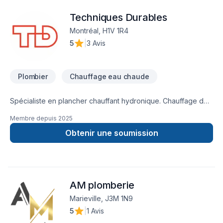
aider. Notre engagement est simple : offrir un service
Techniques Durables
d'exception, centré sur vos besoins et vos aspirations.
Montréal, H1V 1R4
5
|
3 Avis
Plombier
Chauffage eau chaude
Spécialiste en plancher chauffant hydronique. Chauffage de
l'eau par géothermie, électricité, aérothermie. Chauffe-eau
Membre depuis
2025
domestique. Travaux d'excavation et de plomberie
souterraine.
Obtenir une soumission
AM plomberie
Marieville, J3M 1N9
5
|
1 Avis