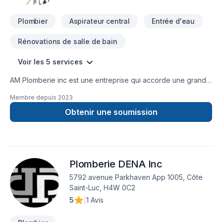
Plombier
Aspirateur central
Entrée d'eau
Rénovations de salle de bain
Voir les 5 services
AM Plomberie inc est une entreprise qui accorde une grande
importance à la satisfaction de nos clients. Nos équipes sont
Membre depuis
2023
des professionnels compétents et formés pour détecter
et réparer vos problèmes de plomberie. Que cela soit pour
Obtenir une soumission
une rénovation de salle de bain, une construction neuve,une
rénovation de cuisine ou simplement le remplacement de
vos toilettes nous sommes la pour vous aider et vous guider.
Plomberie DENA Inc
5792 avenue Parkhaven App 1005, Côte
Saint-Luc, H4W 0C2
5
|
1 Avis