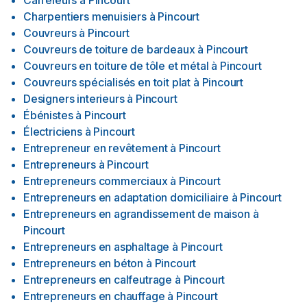
Carreleurs
à
Pincourt
Charpentiers menuisiers
à
Pincourt
Couvreurs
à
Pincourt
Couvreurs de toiture de bardeaux
à
Pincourt
Couvreurs en toiture de tôle et métal
à
Pincourt
Couvreurs spécialisés en toit plat
à
Pincourt
Designers interieurs
à
Pincourt
Ébénistes
à
Pincourt
Électriciens
à
Pincourt
Entrepreneur en revêtement
à
Pincourt
Entrepreneurs
à
Pincourt
Entrepreneurs commerciaux
à
Pincourt
Entrepreneurs en adaptation domiciliaire
à
Pincourt
Entrepreneurs en agrandissement de maison
à
Pincourt
Entrepreneurs en asphaltage
à
Pincourt
Entrepreneurs en béton
à
Pincourt
Entrepreneurs en calfeutrage
à
Pincourt
Entrepreneurs en chauffage
à
Pincourt