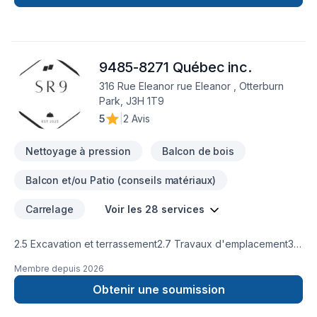
9485-8271 Québec inc.
316 Rue Eleanor rue Eleanor , Otterburn
Park, J3H 1T9
5
|
2 Avis
Nettoyage à pression
Balcon de bois
Balcon et/ou Patio (conseils matériaux)
Carrelage
Voir les 28 services
2.5 Excavation et terrassement2.7 Travaux d'emplacement3.2
Petits ouvrages de béton4.2 Travaux de maçonnerie non
Membre depuis
2026
structurale marbre et céramique5.2 Ouvrages métalliques6.2
Travaux de bois et plastique7 Isolation étanchéité
Obtenir une soumission
couvertures et revêtement extérieur8 Portes et fenêtres9