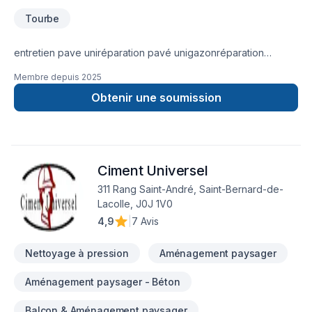
professionnel.En résumé, notre entreprise de paysagement
Tourbe
est axée sur la satisfaction du client et offre une gamme
complète de services pour améliorer les espaces
extérieurs. Nos clients peuvent compter sur nous pour des
entretien pave uniréparation pavé unigazonréparation
conseils d'experts, des estimations précises et des travaux
muretlave-pave haute pressioninstallation nouveau pavé
Membre depuis
2025
de qualité supérieure.
Obtenir une soumission
Ciment Universel
311 Rang Saint-André, Saint-Bernard-de-
Lacolle, J0J 1V0
4,9
|
7 Avis
Nettoyage à pression
Aménagement paysager
Aménagement paysager - Béton
Balcon & Aménagement paysager