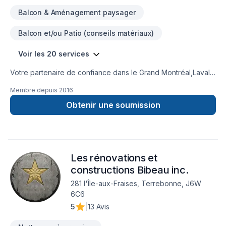
Balcon & Aménagement paysager
Balcon et/ou Patio (conseils matériaux)
Voir les 20 services
Votre partenaire de confiance dans le Grand Montréal,Laval
et les Laurentides : Groupe IS Inc. est un spécialiste pour tout
Membre depuis
2016
vos travaux de maçonnerie, de réparation et resurfaçage de
béton et offre aussi les services de : Crépis, Calfeutrage,
Obtenir une soumission
Démolition, Fissures de Fondations, Mûrets de
maçonnerie.Prêt à concrétiser vos projets les plus ambitieux.
Nous croyons en l'importance d'une approche
personnalisée, adaptée à chaque client pour garantir des
Les rénovations et
résultats au-delà de vos attentes. Transformons ensemble
vos idées en réalité. Contactez-nous dès maintenant. Groupe
constructions Bibeau inc.
IS inc. '' Une expertise de plus de 30 ans en réalisation
281 l'Île-aux-Fraises, Terrebonne, J6W
d'ouvrages de maçonnerie et de béton.''
6C6
5
|
13 Avis