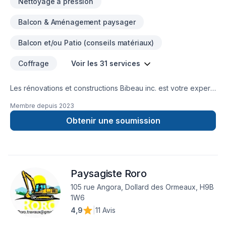
Nettoyage à pression
Balcon & Aménagement paysager
Balcon et/ou Patio (conseils matériaux)
Coffrage
Voir les 31 services
Les rénovations et constructions Bibeau inc. est votre expert
local en Béton, Coffrage, Crépis, Epoxy, Cuisine, Démolition,
Membre depuis
2023
Drain français, Entretien commercial, Entretien ménager,
Excavation, Fissures, Fondations, Maçonnerie, Margelle,
Obtenir une soumission
Plancher, Salle de bain, Sous-sol dans les secteurs de Centre
du
Québec,Lanaudière,Laurentides,Laval,Mauricie,Montérégie,Mont
combinant expérience, innovation et rigueur. Nous
Paysagiste Roro
privilégions la transparence, l'écoute et l'efficacité pour bâtir
des relations de confiance avec nos clients. Transformons
105 rue Angora, Dollard des Ormeaux, H9B
ensemble vos idées en réalité. Contactez-nous dès
1W6
maintenant.
4,9
|
11 Avis