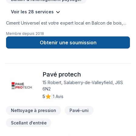
Voir les 28 services
Ciment Universel est votre expert local en Balcon de bois,
Béton, Carrelage, Coffrage, Crépis, Cuisine, Drain français,
Membre depuis
2018
Fissures, Fondations, Gypse, Maçonnerie, Margelle,
Paysagement, Salle de bain, Sous-sol, Tirage de joint dans
Obtenir une soumission
les secteurs de Montérégie, combinant expérience,
innovation et rigueur. Notre équipe expérimentée vous
accompagne à chaque étape, avec des conseils sur mesure
et un service clé en main irréprochable. Parlons de votre
Pavé protech
projet aujourd'hui et voyons comment nous pouvons vous
aider.
15 Robert, Salaberry-de-Valleyfield, J6S
6N2
5
|
1 Avis
Nettoyage à pression
Pavé-uni
Scellant d'entrée