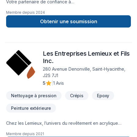
Votre partenaire de confiance à
Laurentides,Laval,Montérégie,Montréal : Pavé protech,
Membre depuis
2024
spécialiste de Pavé uni, prêt à concrétiser vos projets les
plus ambitieux. Nous privilégions la transparence, l'écoute et
Obtenir une soumission
l'efficacité pour bâtir des relations de confiance avec nos
clients. Confiez votre projet à une équipe qui a à cœur votre
satisfaction. Notre engagement est simple : offrir un service
d'exception, centré sur vos besoins et vos aspirations.
Les Entreprises Lemieux et Fils
Inc.
280 Avenue Denonville, Saint-Hyacinthe,
J2S 7J1
5
|
1 Avis
Nettoyage à pression
Crépis
Epoxy
Peinture extérieure
Chez les Lemieux, l’univers du revêtement en acrylique
et stucco, nous avons cela dans le sang depuis plus de six
Membre depuis
2021
décennies. De génération en génération, cette expertise n’a