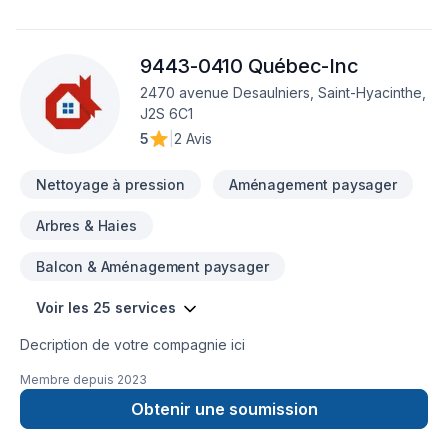
Travaux de finition11.2 Équipements et produits spéciaux12
Armoires et comptoirs usinés13.5 Installations spéciales ou
préfabriquées17.2 Intercommunication téléphonie et
9443-0410 Québec-Inc
surveillanceMembre de l'APCHQ (Association des
professionnels de la construction et de l'habitation)
2470 avenue Desaulniers, Saint-Hyacinthe,
J2S 6C1
5
|
2 Avis
Nettoyage à pression
Aménagement paysager
Arbres & Haies
Balcon & Aménagement paysager
Voir les 25 services
Decription de votre compagnie ici
Membre depuis
2023
Obtenir une soumission