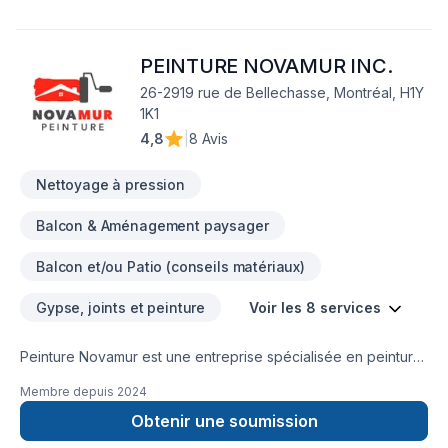
PEINTURE NOVAMUR INC.
26-2919 rue de Bellechasse, Montréal, H1Y
1K1
4,8
|
8 Avis
Nettoyage à pression
Balcon & Aménagement paysager
Balcon et/ou Patio (conseils matériaux)
Gypse, joints et peinture
Voir les 8 services
Peinture Novamur est une entreprise spécialisée en peinture
intérieure et peinture/teinture extérieure (revêtements en
Membre depuis
2024
bois, brique et vinyle, terrasses, balcons, galeries d'entrée,
garages, escaliers, structures en fer forgé, etc.). Nous
Obtenir une soumission
offrons aussi des services de lavage à haute pression pour