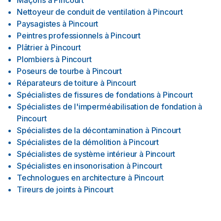
Maçons
à
Pincourt
Nettoyeur de conduit de ventilation
à
Pincourt
Paysagistes
à
Pincourt
Peintres professionnels
à
Pincourt
Plâtrier
à
Pincourt
Plombiers
à
Pincourt
Poseurs de tourbe
à
Pincourt
Réparateurs de toiture
à
Pincourt
Spécialistes de fissures de fondations
à
Pincourt
Spécialistes de l'imperméabilisation de fondation
à
Pincourt
Spécialistes de la décontamination
à
Pincourt
Spécialistes de la démolition
à
Pincourt
Spécialistes de système intérieur
à
Pincourt
Spécialistes en insonorisation
à
Pincourt
Technologues en architecture
à
Pincourt
Tireurs de joints
à
Pincourt