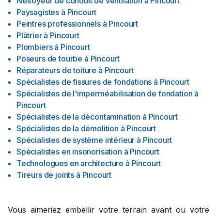
Nettoyeur de conduit de ventilation
à
Pincourt
Paysagistes
à
Pincourt
Peintres professionnels
à
Pincourt
Plâtrier
à
Pincourt
Plombiers
à
Pincourt
Poseurs de tourbe
à
Pincourt
Réparateurs de toiture
à
Pincourt
Spécialistes de fissures de fondations
à
Pincourt
Spécialistes de l'imperméabilisation de fondation
à
Pincourt
Spécialistes de la décontamination
à
Pincourt
Spécialistes de la démolition
à
Pincourt
Spécialistes de système intérieur
à
Pincourt
Spécialistes en insonorisation
à
Pincourt
Technologues en architecture
à
Pincourt
Tireurs de joints
à
Pincourt
Vous aimeriez embellir votre terrain avant ou votre