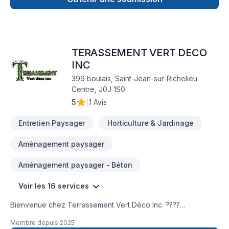
TERASSEMENT VERT DECO
INC
399 boulais, Saint-Jean-sur-Richelieu
Centre, J0J 1S0
5
|
1 Avis
Entretien Paysager
Horticulture & Jardinage
Aménagement paysager
Aménagement paysager - Béton
Voir les 16 services
Bienvenue chez Terrassement Vert Déco Inc. ????
✨Chez Terrassement Vert Déco Inc., nous donnons vie à vos
Membre depuis
2025
espaces extérieurs avec passion et savoir-faire. Spécialisés