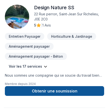
Toiture, Toiture en acier, Tourbe, Transport. Nous
Design Nature SS
privilégions la transparence, l'écoute et l'efficacité pour bâtir
des relations de confiance avec nos clients. Confiez votre
22 Rue perron, Saint-Jean Sur Richelieu,
projet à une équipe qui a à cœur votre satisfaction.
J0E 2C0
5
|
1 Avis
Entretien Paysager
Horticulture & Jardinage
Aménagement paysager
Aménagement paysager - Béton
Voir les 17 services
Nous sommes une compagnie qui se soucie du travail bien
fait et à l’écoute de nos clients et à la réalisation de leurs
Membre depuis
2024
projets et satisfaction est une de nos devise20 ans
d’expérience dans le domaine de l’aménagement paysager
Obtenir une soumission
et design extérieur