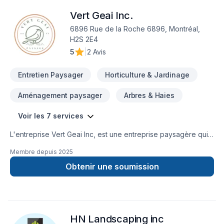
Vert Geai Inc.
6896 Rue de la Roche 6896, Montréal,
H2S 2E4
5
|
2 Avis
Entretien Paysager
Horticulture & Jardinage
Aménagement paysager
Arbres & Haies
Voir les 7 services
L'entreprise Vert Geai Inc, est une entreprise paysagère qui
possède une expertise en matière d'aménagement de
Membre depuis
2025
jardin.Nous répondons à la demande des clients également
en matière de décoration (noël, mariage, événementiel)…
Obtenir une soumission
Nous avons un carnet client important de 120 clients
(restaurants, magasin, et résidentiel) qui renouvelle leur
confiance chaque année.
HN Landscaping inc