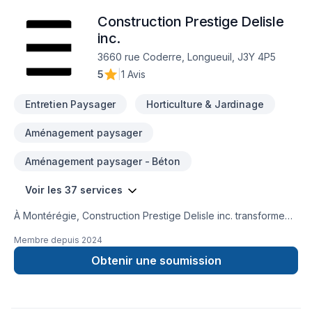
Construction Prestige Delisle
inc.
3660 rue Coderre, Longueuil, J3Y 4P5
5
|
1 Avis
Entretien Paysager
Horticulture & Jardinage
Aménagement paysager
Aménagement paysager - Béton
Voir les 37 services
À Montérégie, Construction Prestige Delisle inc. transforme
vos idées en réalisations durables grâce à une approche
Membre depuis
2024
unique dans le domaine de Aménagement paysager, Arbres
et haies, Balcon, Balcon de bois, Béton, Clôture, Cuisine,
Obtenir une soumission
Émondage, Entretien paysager, Excavation, Horticulture,
Irrigation, Muret, Patio, Pavage, Pavé uni, Paysagement,
Piscine, Portes et fenêtres, Salle de bain, Sous-sol, Toit plat,