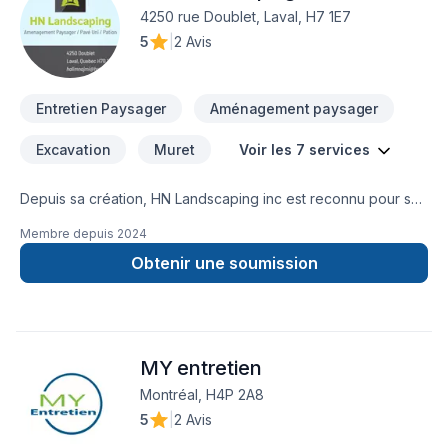
4250 rue Doublet, Laval, H7 1E7
5
|
2 Avis
Entretien Paysager
Aménagement paysager
Excavation
Muret
Voir les 7 services
Depuis sa création, HN Landscaping inc est reconnu pour son
expertise en Entretien paysager, Excavation, Muret, Pavage,
Membre depuis
2024
Pavé uni, Paysagement, Tourbe. Nous desservons
Lanaudière,Laurentides,Laval,Montérégie,Montréal avec
Obtenir une soumission
passion et professionnalisme. Nous croyons en l'importance
d'une approche personnalisée, adaptée à chaque client,
pour garantir des résultats au-delà de vos attentes.
Transformons ensemble vos idées en réalité. Contactez-nous
MY entretien
dès maintenant. Notre engagement est simple : offrir un
service d'exception, centré sur vos besoins et vos
Montréal, H4P 2A8
aspirations.
5
|
2 Avis