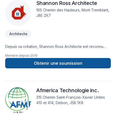
Shannon Ross Architecte
projet, concevant une architecture de qualité, sensible à la
fois aux besoins des clients et au contexte dans lequel le
165 Chemin des Hauteurs, Mont Tremblant,
projet est inséré.
J8E 2X7
Architecte
Depuis sa création, Shannon Ross Architecte est reconnu
pour son expertise en Architecte. Nous desservons
Membre depuis
2019
Lanaudière,Laurentides,Laval,Montérégie,Montréal,Outaouais
avec passion et professionnalisme. Notre mission :
Obtenir une soumission
concrétiser vos projets tout en respectant vos exigences,
vos délais et votre vision. Demandez votre soumission
personnalisée et démarrez votre projet en toute confiance.
Notre engagement est simple : offrir un service d'exception,
Afmerica Technologie inc.
centré sur vos besoins et vos aspirations.
315 Chemin Saint-François-Xavier Unites
410 et 414, Delson, J5B 1X8