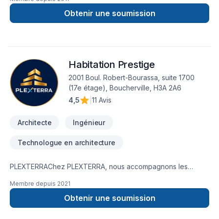
Obtenir une soumission
Habitation Prestige
2001 Boul. Robert-Bourassa, suite 1700
(17e étage), Boucherville, H3A 2A6
4,5
|
11 Avis
Architecte
Ingénieur
Technologue en architecture
PLEXTERRAChez PLEXTERRA, nous accompagnons les
propriétaires, investisseurs et promoteurs immobiliers dans
Membre depuis
2021
l’analyse, l’optimisation et la réalisation de leurs projets
résidentiels, multilogements et commerciaux. Notre équipe
Obtenir une soumission
multidisciplinaire, composée de technologues en bâtiment,
d’inspecteurs en bâtiment et de techniciens en architecture,