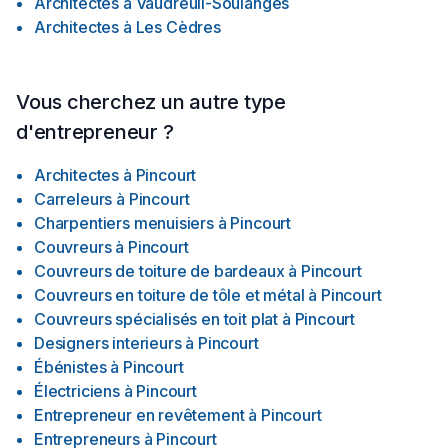
Architectes
à
Vaudreuil-Soulanges
Architectes
à
Les Cèdres
Vous cherchez un autre type
d'entrepreneur ?
Architectes
à
Pincourt
Carreleurs
à
Pincourt
Charpentiers menuisiers
à
Pincourt
Couvreurs
à
Pincourt
Couvreurs de toiture de bardeaux
à
Pincourt
Couvreurs en toiture de tôle et métal
à
Pincourt
Couvreurs spécialisés en toit plat
à
Pincourt
Designers interieurs
à
Pincourt
Ébénistes
à
Pincourt
Électriciens
à
Pincourt
Entrepreneur en revêtement
à
Pincourt
Entrepreneurs
à
Pincourt