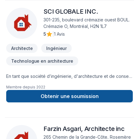
SCI GLOBALE INC.
301-235, boulevard crémazie ouest BOUL.
Crémazie O, Montréal, H2N 1L7
5
|
1 Avis
Architecte
Ingénieur
Technologue en architecture
En tant que société d’ingénierie, d'architecture et de conseil
avant-gardiste, la mission principale de SCI Globale a toujours
Membre depuis
2022
été de mettre notre expérience, notre passion et notre
expertise au service de nos clients, afin de leur offrir des
Obtenir une soumission
solutions adaptées à leurs besoins et attentes
spécifiques.FondateurEnrique G. JuncosPrésidentUne firme
d’ingénierie et de consultation spécialisée dans les structures
en bois, béton, acier et aluminium, SCI Globale Inc. a été
Farzin Asgari, Architecte inc
fondée en 2003 par Enrique Gabriel Juncos, D.E.S.S. ing.,
ingénieur civil ayant acquis une vaste expérience à travers
265 Chemin de la Grande-Côte, Rosemère