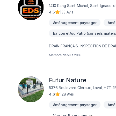
1410 Rang Saint-Michel, Saint-Ignace-
4,5
|
33 Avis
Aménagement paysager
Amé
Balcon et/ou Patio (conseils matéri
DRAIN FRANÇAIS. INSPECTION DE DRA
FONDATION,MEMBRANE ÉLASTOMÈRE,M
Membre depuis
2016
EAU NOUVEAU SERVICE EN 2023 ; INSTALLATION SEPTIQUE ;BIONEST ÉCOFLO ENVIRO-SEPTIQUE NOUVEAU SERVICE EN
2024 ; NETTOYAGE DE DRAIN FRANCAIS EXCAVATION POUR NOUVELLE CONSTRUCTION ,FOSSÉ,DÉMOLITION PISCINE
CREUSER ET MAISON,.TERRASSEMENT 
Futur Nature
5376 Boulevard Cléroux, Laval, H7T 2
4,6
|
28 Avis
Aménagement paysager
Amé
Voir les 9 services