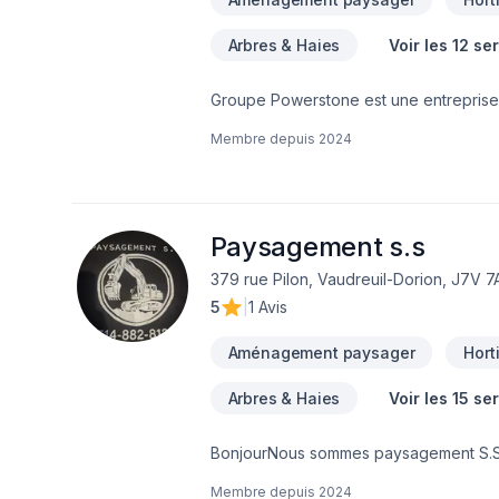
Arbres & Haies
Voir les 12 se
Groupe Powerstone est une entreprise
région de Montréal, spécialisée dans le
Membre depuis
2024
expertise en maçonnerie, installation 
environnements beaux et fonctionnels. N
extérieures complètes, y compris l'inst
garantissant que chaque projet respect
améliorer l'attrait de votre maison ou
Paysagement s.s
confiance en matière de paysagement 
379 rue Pilon, Vaudreuil-Dorion, J7V 7
hardscaping company based in the Greate
5
|
1 Avis
properties. With expertise in stonework
functional environments. Our services 
Aménagement paysager
Hort
renovations, including pool installatio
meets the highest standards of craftsm
Arbres & Haies
Voir les 15 se
upgrade your outdoor living space, Gr
BonjourNous sommes paysagement S.S P
offrons :-Installation de pavé uni,march
Membre depuis
2024