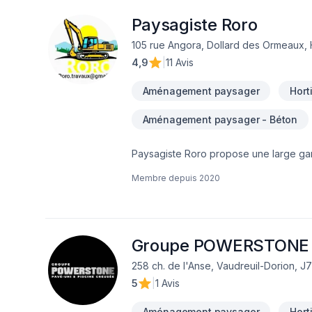
nos clients. Parlons de votre projet a
Paysagiste Roro
105 rue Angora, Dollard des Ormeaux,
4,9
|
11 Avis
Aménagement paysager
Hort
Aménagement paysager - Béton
Paysagiste Roro propose une large gam
extérieurs. Nous sommes spécialisés dan
Membre depuis
2020
en matière de paysagement. Notre entre
comprendre leurs besoins et de leur fo
l'estimation gratuite et des conseils 
services comprennent le changement de 
les margelles et les réparations extéri
Groupe POWERSTONE
excellent service rapide et professionn
258 ch. de l'Anse, Vaudreuil-Dorion, J
offre une gamme complète de services 
5
|
1 Avis
des conseils d'experts, des estimation
Aménagement paysager
Hort