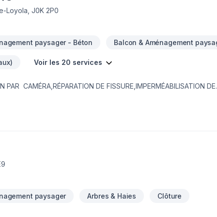
de-Loyola, J0K 2P0
nagement paysager - Béton
Balcon & Aménagement paysa
aux)
Voir les 20 services
IN PAR CAMÉRA,RÉPARATION DE FISSURE,IMPERMÉABILISATION DE
EMBRANE DELTA,MARGELLE,CHEMINÉE DE NETTOYAGE,DRAIN SANI
,PAVÉ UNI,
E9
nagement paysager
Arbres & Haies
Clôture