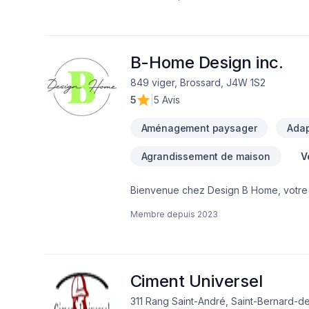
dalle,patio,trottoire en béton- excavati
sera fait avec soin et dans les règles
B-Home Design inc.
849 viger, Brossard, J4W 1S2
5
|
5 Avis
Aménagement paysager
Adap
Agrandissement de maison
V
Bienvenue chez Design B Home, votre pa
sommes une entreprise passionnée par l
Membre depuis
2023
accompagner dans votre projet.Chez D
bâtiment. C'est l'endroit où vous crée
C'est pourquoi notre équipe d'experts
espace qui reflète votre style et répo
rénovation complète de votre maison à l
Ciment Universel
salon. Notre approche personnalisée n
311 Rang Saint-André, Saint-Bernard-de
designs uniques qui vous corresponde