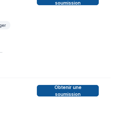
soumission
ger
TAIRE,LIGNE A
Obtenir une
soumission