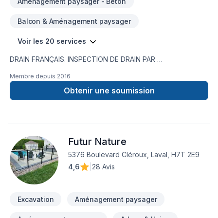
Aménagement paysager - Béton
Balcon & Aménagement paysager
Voir les 20 services
DRAIN FRANÇAIS. INSPECTION DE DRAIN PAR
CAMÉRA,RÉPARATION DE FISSURE,IMPERMÉABILISATION DE
Membre depuis
2016
FONDATION,MEMBRANE ÉLASTOMÈRE,MEMBRANE
DELTA,MARGELLE,CHEMINÉE DE NETTOYAGE,DRAIN
Obtenir une soumission
SANITAIRE,LIGNE A EAU NOUVEAU SERVICE EN 2023 ;
INSTALLATION SEPTIQUE ;BIONEST ÉCOFLO ENVIRO-
SEPTIQUE NOUVEAU SERVICE EN 2024 ; NETTOYAGE DE
DRAIN FRANCAIS EXCAVATION POUR NOUVELLE
Futur Nature
CONSTRUCTION ,FOSSÉ,DÉMOLITION PISCINE CREUSER ET
MAISON,.TERRASSEMENT ,PAVÉ UNI,
5376 Boulevard Cléroux, Laval, H7T 2E9
4,6
|
28 Avis
Excavation
Aménagement paysager