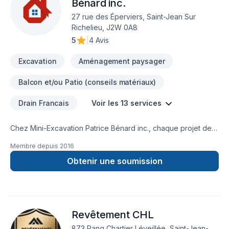
Bénard inc.
27 rue des Éperviers, Saint-Jean Sur
Richelieu, J2W 0A8
5
|
4 Avis
Excavation
Aménagement paysager
Balcon et/ou Patio (conseils matériaux)
Drain Francais
Voir les 13 services
Chez Mini-Excavation Patrice Bénard inc., chaque projet de
Démolition, Drain français, Excavation, Excavation intérieur,
Membre depuis
2016
Muret, Pavage, Pavé uni, Paysagement, Tourbe, Transport
est l'occasion de démontrer notre engagement envers la
Obtenir une soumission
qualité et la satisfaction client à Eastern
Ontario,Estrie,Laval,Montérégie,Montréal. Notre équipe
expérimentée vous accompagne à chaque étape, avec des
conseils sur mesure et un service clé en main irréprochable.
Revêtement CHL
Transformons ensemble vos idées en réalité. Contactez-nous
dès maintenant.
873 Rang Chartier Léveillée, Saint-Jean-