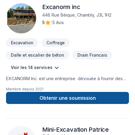
Excanorm inc
446 Rue Béique, Chambly, J3L 1H2
5
|
5 Avis
Excavation
Coffrage
Dalle et escalier de béton
Drain Francais
Voir les 14 services
EXCANORM Inc. est une entreprise dévouée à fournir des
services d'excavation de qualité supérieure et de rénovation
Membre depuis
2021
pour les propriétaires résidentiels . Avec une équipe
expérimentée et hautement qualifiée, nous nous engageons
Obtenir une soumission
à offrir des solutions durables pour tous vos besoins en
matière d'excavation , de drain francais et coffrage isolant
Mini-Excavation Patrice