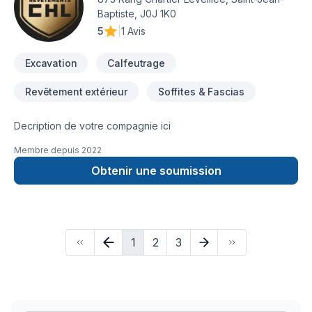
Baptiste, J0J 1K0
5
|
1 Avis
Excavation
Calfeutrage
Revêtement extérieur
Soffites & Fascias
Decription de votre compagnie ici
Membre depuis
2022
Obtenir une soumission
1
2
3