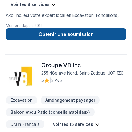
Voir les 8 services
Axol Inc. est votre expert local en Excavation, Fondations,
Plomberie dans les secteurs de Eastern
Membre depuis
2019
Ontario,Laurentides,Laval,Montérégie,Montréal,Outaouais,
combinant expérience, innovation et rigueur. Notre équipe
Obtenir une soumission
expérimentée vous accompagne à chaque étape, avec des
conseils sur mesure et un service clé en main irréprochable.
Transformons ensemble vos idées en réalité. Contactez-nous
dès maintenant. Notre engagement est simple : offrir un
Groupe VB Inc.
service d'exception, centré sur vos besoins et vos
aspirations.
255 48e ave Nord, Saint-Zotique, J0P 1Z0
5
|
3 Avis
Excavation
Aménagement paysager
Balcon et/ou Patio (conseils matériaux)
Drain Francais
Voir les 15 services