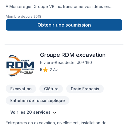
À Montérégie, Groupe VB Inc. transforme vos idées en
réalisations durables grâce à une approche unique dans le
Membre depuis
2018
domaine de Drain français, Excavation, Fissures, Fondations,
Margelle, Muret, Pavé uni, Tourbe, Transport. Notre mission :
Obtenir une soumission
concrétiser vos projets tout en respectant vos exigences,
vos délais et votre vision. Confiez votre projet à une équipe
qui a à cœur votre satisfaction. Notre engagement est simple
: offrir un service d'exception, centré sur vos besoins et vos
Groupe RDM excavation
aspirations.
Rivière-Beaudette, J0P 1R0
5
|
2 Avis
Excavation
Clôture
Drain Francais
Entretien de fosse septique
Voir les 20 services
Entreprises en excavation, nivellement, installation de