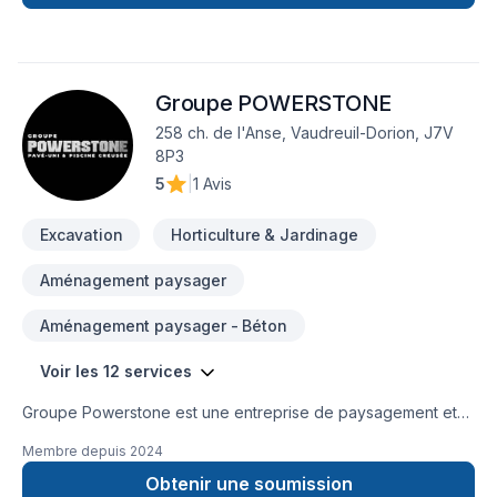
écoute et rigueur, afin de livrer des projets bien exécutés,
transparents et à la hauteur des attentes.N'hésitez pas à
consulter notre site web pour en apprendre plus sur ABESTE
ou pour une soumission.
Groupe POWERSTONE
258 ch. de l'Anse, Vaudreuil-Dorion, J7V
8P3
5
|
1 Avis
Excavation
Horticulture & Jardinage
Aménagement paysager
Aménagement paysager - Béton
Voir les 12 services
Groupe Powerstone est une entreprise de paysagement et
d'aménagement paysager de premier plan située dans la
Membre depuis
2024
grande région de Montréal, spécialisée dans les projets
extérieurs de haute qualité pour les propriétés résidentielles.
Obtenir une soumission