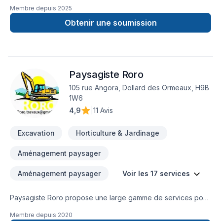
canalisations, égout et aqueduc, drain français, réparation de
Membre depuis
2025
fissure, margelles, station de pompage et plus encore.
Obtenir une soumission
Paysagiste Roro
105 rue Angora, Dollard des Ormeaux, H9B
1W6
4,9
|
11 Avis
Excavation
Horticulture & Jardinage
Aménagement paysager
Aménagement paysager
Voir les 17 services
Paysagiste Roro propose une large gamme de services pour
améliorer l'apparence et la fonctionnalité des espaces
Membre depuis
2020
extérieurs. Nous sommes spécialisés dans l'encadrement de