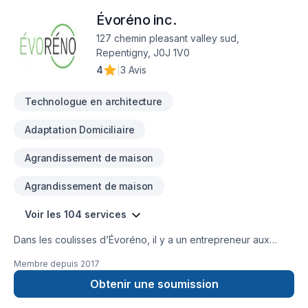
satisfaction. Nos accréditations : RBQ, CCQ, CNESST,
Évoréno inc.
Solutions Santé Sécurité, ACQ, APCHQ Certifié, Office de la
protection du consommateur. Nous vous invitons à visiter
127 chemin pleasant valley sud,
notre site web et nos autres réseaux sociaux pour en
Repentigny, J0J 1V0
apprendre plus sur nous et voir plus de nos projets!
4
|
3 Avis
Technologue en architecture
Adaptation Domiciliaire
Agrandissement de maison
Agrandissement de maison
Voir les 104 services
Dans les coulisses d’Évoréno, il y a un entrepreneur aux
idées effervescentes, qui aspire à l’avancement, la création
Membre depuis
2017
et à l’innovation. Sa fibre entrepreneuriale, son bagage
d’expériences, et sa tendance à sortir des chantiers battus,
Obtenir une soumission
se reflètent dans l’unicité des travaux réalisées par Évoréno.