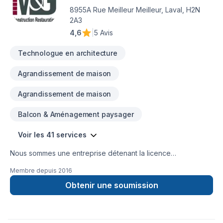
8955A Rue Meilleur Meilleur, Laval, H2N
2A3
4,6
|
5 Avis
Technologue en architecture
Agrandissement de maison
Agrandissement de maison
Balcon & Aménagement paysager
Voir les 41 services
Nous sommes une entreprise détenant la licence
d'entrepreneur général qui s'est spécialisée dans la
Membre depuis
2016
restauration de bâtiments. Nous avons obtenu une grande
expérience au cours des années à travers les nombreux
Obtenir une soumission
travaux réalisés. Notre politique de la qualité consiste à
satisfaire la clientèle en portant une attention particulière aux
plus petits détails. Notre principal objectif est votre entière