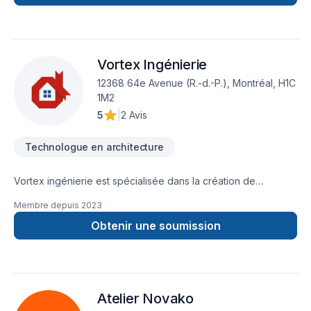
rendu 3D
Vortex Ingénierie
12368 64e Avenue (R.-d.-P.), Montréal, H1C
1M2
5
|
2 Avis
Technologue en architecture
Vortex ingénierie est spécialisée dans la création de
documents techniques et graphiques nécessaires à
Membre depuis
2023
l'obtention d'un permis de construire. Vortex ingénierie joue
un rôle clé dans le processus de construction, en veillant à
Obtenir une soumission
ce que les projets respectent les normes locales, les
règlements d'urbanisme, et les exigences spécifiques en
matière de sécurité et de durabilité. Nous sommes répartis en
3 grandes divisions :Services principaux :Conception
Atelier Novako
architecturale : Vortex ingénierie réalise des plans détaillés