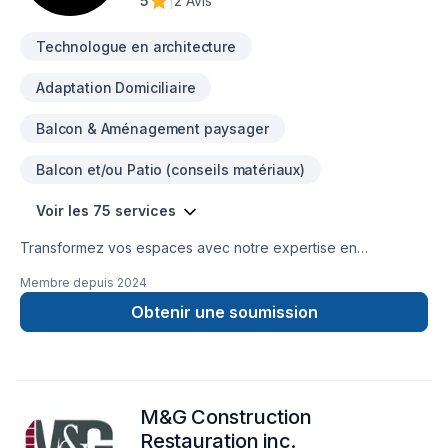
5
|
2 Avis
collaborer avec vous et de participer à la réalisation de vos
visions.
Technologue en architecture
Adaptation Domiciliaire
Balcon & Aménagement paysager
Balcon et/ou Patio (conseils matériaux)
Voir les 75 services
Transformez vos espaces avec notre expertise en
rénovation. Nous offrons des services clé en main, du design
Membre depuis
2024
à la réalisation. Qualité, innovation et satisfaction garanties à
chaque étape.
Obtenir une soumission
M&G Construction
Restauration inc.