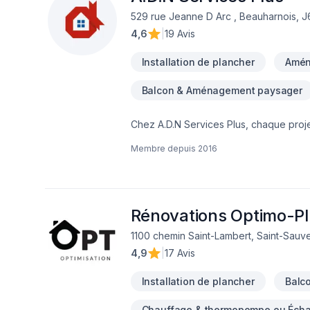
529 rue Jeanne D Arc , Beauharnois, 
4,6
|
19 Avis
Installation de plancher
Amén
Balcon & Aménagement paysager
Chez A.D.N Services Plus, chaque projet
Démolition, Escalier et rampe, Foyer et p
Membre depuis
2016
mur, Isolation sous-sol, Maçonnerie, Mar
Rénovation générale, Revêtement extéri
l'occasion de démontrer notre engageme
l'importance d'une approche personnali
Confiez votre projet à une équipe qui 
Rénovations Optimo-Pl
1100 chemin Saint-Lambert, Saint-Sauve
4,9
|
17 Avis
Installation de plancher
Balc
Chauffage & thermopompe ou Échan