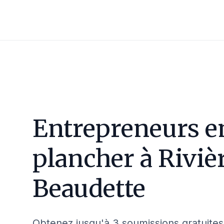
Entrepreneurs e
plancher à
Riviè
Beaudette
Obtenez jusqu'à 3 soumissions gratuites