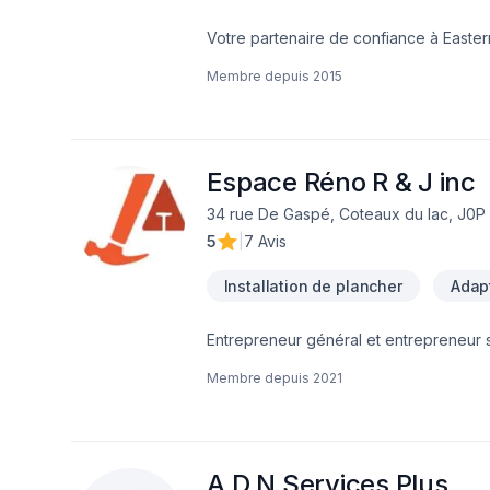
Votre partenaire de confiance à Easte
Art, spécialiste de Arbres et haies, Bét
Membre depuis
2015
Excavation intérieur, Fissures, Fondatio
uni, Paysagement, Peinture, Plancher, S
projets les plus ambitieux. Nous privilé
nos clients. Parlons de votre projet a
Espace Réno R & J inc
34 rue De Gaspé, Coteaux du lac, J0P
5
|
7 Avis
Installation de plancher
Adapt
Entrepreneur général et entrepreneur s
de salle de bain et finition intérieur.
Membre depuis
2021
A.D.N Services Plus