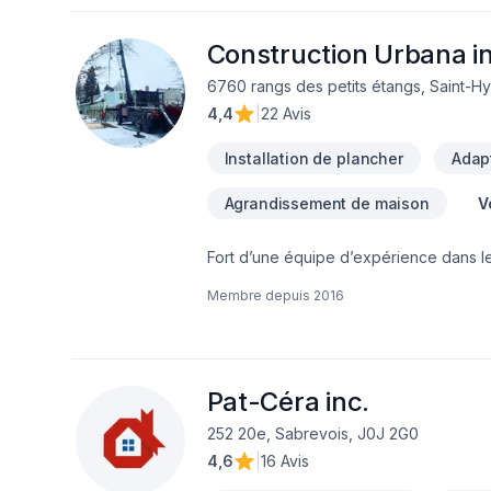
de confiance avec nos clients. Transf
Construction Urbana in
6760 rangs des petits étangs, Saint-Hy
4,4
|
22 Avis
Installation de plancher
Adapt
Agrandissement de maison
V
Fort d’une équipe d’expérience dans 
Notre équipe connaît l’importance de l
Membre depuis
2016
résidentiel ou commercial de manière ef
d’opération arrivées, votre commerce s
pendant votre projet.Afin de garantir l’
d’affaires efficaces, garantissant ainsi
nos clients, afin de gagner et garder l
Pat-Céra inc.
252 20e, Sabrevois, J0J 2G0
4,6
|
16 Avis