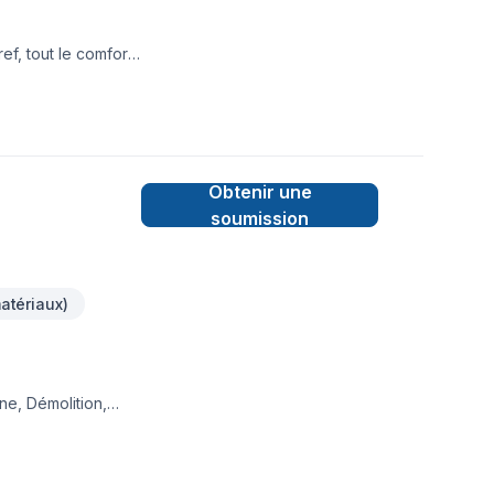
f, tout le comfort
Obtenir une
soumission
atériaux)
ne, Démolition,
gelle, Plancher,
ntérégie,Montréal,
 bâtir des relations