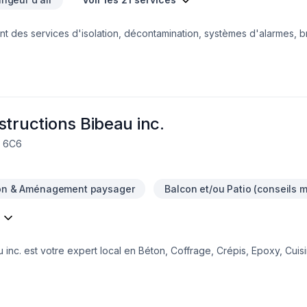
des services d'isolation, décontamination, systèmes d'alarmes, bre
structions Bibeau inc.
W 6C6
on & Aménagement paysager
Balcon et/ou Patio (conseils m
 inc. est votre expert local en Béton, Coffrage, Crépis, Epoxy, Cuisi
ntretien ménager, Excavation, Fissures, Fondations, Maçonnerie, Mar
eurs de Centre du Québec,Lanaudière,Laurentides,Laval,Mauricie,Mo
eur. Nous privilégions la transparence, l'écoute et l'efficacité pour