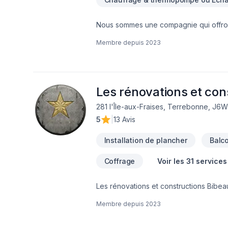
Nous sommes une compagnie qui offront 
pour votre maison.
Membre depuis
2023
Les rénovations et con
281 l'Île-aux-Fraises, Terrebonne, J6
5
|
13 Avis
Installation de plancher
Balc
Coffrage
Voir les 31 services
Les rénovations et constructions Bibeau
Drain français, Entretien commercial, E
Membre depuis
2023
Salle de bain, Sous-sol dans les sect
combinant expérience, innovation et rigu