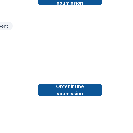
soumission
vent
Obtenir une
soumission