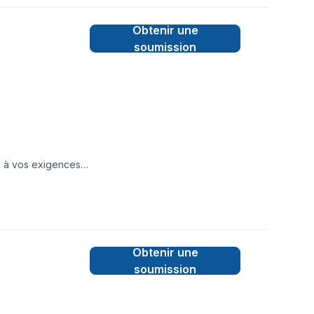
t.
Obtenir une
soumission
 à vos exigences.
r votre espace
ne fois les heures
 productivité
ppe des relations
geons à satisfaire
Obtenir une
soumission