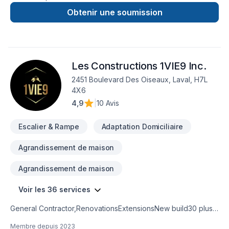
Démolition, Escalier et rampe, Gypse, Insonorisation, Isolation,
Isolation entre-toît, Isolation mur, Isolation sous-sol, Margelle,
Obtenir une soumission
Meubles, Peinture, Plancher, Porte de garage, Portes et
fenêtres, Salle de bain, Sous-sol, Tapis, Teinture de
plancher, Tirage de joint pour embellir vos espaces à Eastern
Ontario,Estrie,Laurentides,Laval,Montérégie,Montréal. Grâce
Les Constructions 1VIE9 Inc.
à notre approche centrée sur le client, nous proposons des
solutions adaptées à vos besoins spécifiques et à votre
2451 Boulevard Des Oiseaux, Laval, H7L
budget. Demandez votre soumission personnalisée et
4X6
démarrez votre projet en toute confiance.
4,9
|
10 Avis
Escalier & Rampe
Adaptation Domiciliaire
Agrandissement de maison
Agrandissement de maison
Voir les 36 services
General Contractor,RenovationsExtensionsNew build30 plus
years experienceKitchen and bathroom
Membre depuis
2023