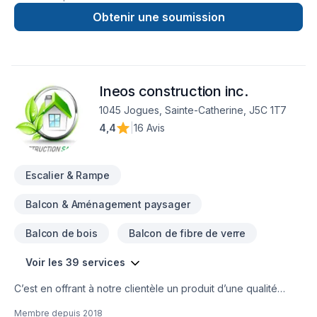
remodeling basement remodel
Obtenir une soumission
Ineos construction inc.
1045 Jogues, Sainte-Catherine, J5C 1T7
4,4
|
16 Avis
Escalier & Rampe
Balcon & Aménagement paysager
Balcon de bois
Balcon de fibre de verre
Voir les 39 services
C’est en offrant à notre clientèle un produit d’une qualité
irréprochable, conforme à ses besoins, livré à l’intérieur de
Membre depuis
2018