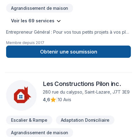
Agrandissement de maison
Voir les 69 services
Entrepreneur Général : Pour vos tous petits projets à vos plus
gros projets nous nous serons en mesure de s’adaptez afin
Membre depuis
2017
de réalisez vos travaux tout en restant à votre
écoute. Service personnalisé !
Obtenir une soumission
Les Constructions Pilon inc.
280 rue du calypso, Saint-Lazare, J7T 3E9
4,6
|
10 Avis
Escalier & Rampe
Adaptation Domiciliaire
Agrandissement de maison