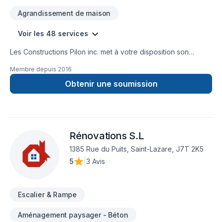
Agrandissement de maison
Voir les 48 services
Les Constructions Pilon inc. met à votre disposition son
savoir-faire en Adaptation dom., Agrandissement, Après-
Membre depuis
2016
sinistre, Armoires, Carrelage, Charpentier, Commercial,
Cuisine, Démolition, Escalier et rampe, Garage, Gouttières,
Obtenir une soumission
Gypse, Meubles, Peinture, Plancher, Rénovation générale,
Salle de bain, Soudeur, Sous-sol, Tapis, Tirage de joint pour
embellir vos espaces à Eastern Ontario,Montérégie. Nous
croyons en l'importance d'une approche personnalisée,
Rénovations S.L
adaptée à chaque client, pour garantir des résultats au-delà
de vos attentes. Demandez votre soumission personnalisée
1385 Rue du Puits, Saint-Lazare, J7T 2K5
et démarrez votre projet en toute confiance.
5
|
3 Avis
Escalier & Rampe
Aménagement paysager - Béton