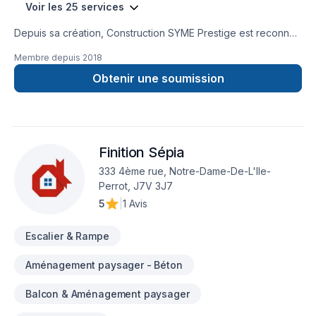
Voir les 25 services
Depuis sa création, Construction SYME Prestige est reconnu
pour son expertise en Après-sinistre, Armoires, Carrelage,
Membre depuis
2018
Commercial, Cuisine, Démolition, Escalier et rampe, Garage,
Gypse, Isolation mur, Isolation sous-sol, Plancher, Rénovation
Obtenir une soumission
générale, Salle de bain, Sous-sol, Tirage de joint. Nous
desservons Laurentides,Laval,Montérégie,Montréal avec
passion et professionnalisme. Nous privilégions la
transparence, l'écoute et l'efficacité pour bâtir des relations
Finition Sépia
de confiance avec nos clients. Demandez votre soumission
personnalisée et démarrez votre projet en toute confiance.
333 4ème rue, Notre-Dame-De-L'Ile-
Perrot, J7V 3J7
5
|
1 Avis
Escalier & Rampe
Aménagement paysager - Béton
Balcon & Aménagement paysager