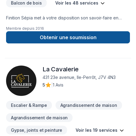
Balcon de bois
Voir les 48 services
Finition Sépia met à votre disposition son savoir-faire en
Armoires, Balcon, Balcon de bois, Béton, Calfeutrage,
Membre depuis
2016
Carrelage, Clôture, Crépis, Cuisine, Démolition, Escalier et
rampe, Fissures, Foyer et poêle, Gypse, Insonorisation,
Obtenir une soumission
Isolation, Isolation entre-toît, Isolation mur, Isolation sous-sol,
Margelle, Meubles, Patio, Peinture, Plancher, Portes et
fenêtres, Puit de lumière, Revêtement extérieur, Salle de
bain, Solarium, Soudeur, Sous-sol, Tapis pour embellir vos
La Cavalerie
espaces à Eastern Ontario,Laval,Montérégie,Montréal. Nous
croyons en l'importance d'une approche personnalisée,
431 23e avenue, Ile-Perrôt, J7V 4N3
adaptée à chaque client, pour garantir des résultats au-delà
5
|
1 Avis
de vos attentes. Parlons de votre projet aujourd'hui et
voyons comment nous pouvons vous aider.
Escalier & Rampe
Agrandissement de maison
Agrandissement de maison
Gypse, joints et peinture
Voir les 19 services