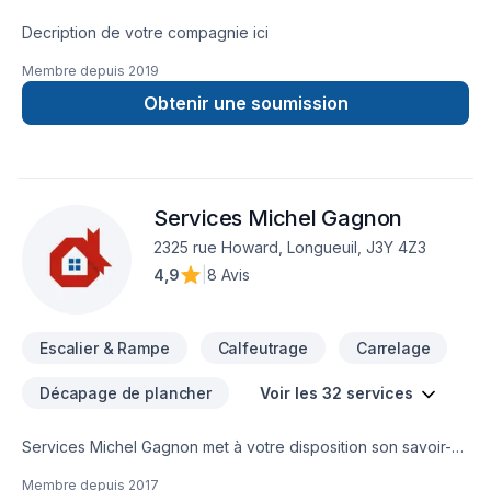
discussion permet de clarifier les objectifs, d’identifier les
enjeux et de voir si notre approche correspond à vos
Decription de votre compagnie ici
attentes.
Membre depuis
2019
Obtenir une soumission
Services Michel Gagnon
2325 rue Howard, Longueuil, J3Y 4Z3
4,9
|
8 Avis
Escalier & Rampe
Calfeutrage
Carrelage
Décapage de plancher
Voir les 32 services
Services Michel Gagnon met à votre disposition son savoir-
faire en Armoires, Calfeutrage, Carrelage, Cuisine,
Membre depuis
2017