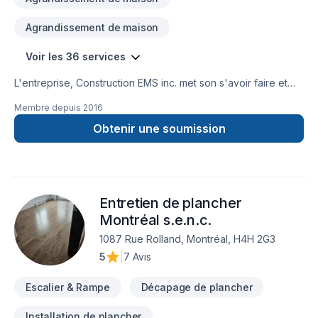
Agrandissement de maison
Voir les 36 services
L'entreprise, Construction EMS inc. met son s'avoir faire et
ses compétences au service de tout projet de construction,
Membre depuis
2016
de rénovation, d'aménagement, de transformation
d'habitation. Elle contribue à l’amélioration du cadre de vie
Obtenir une soumission
de sa clientèle en offrant un service et un travail de qualité
tout en étant personnalisés. L'entreprise ainsi que ses
employés, sont respectueux des techniques et des
méthodes les mieux adaptées à chaque chantier en prenant
Entretien de plancher
compte des contraintes et des impératifs des ses clients.
soucieux de la qualité et de ses coûts, nous travaillons en
Montréal s.e.n.c.
partenariat avec des sous-traitants professionnels et
1087 Rue Rolland, Montréal, H4H 2G3
reconnus.
5
|
7 Avis
Escalier & Rampe
Décapage de plancher
Installation de plancher