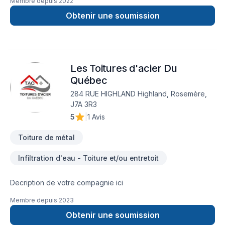
Membre depuis
2022
Calfeutrage, Commercial, Cuisine, Émondage, Entretien
paysager, Excavation intérieur, Garage, Patio, Pavage, Pavé
Obtenir une soumission
uni, Paysagement, Peinture, Peinture extérieur, Plancher,
Rénovation générale, Salle de bain, Sous-sol, Teinture de
plancher, Toit plat, Toiture, Toiture en acier, Tourbe dans les
secteurs de Outaouais, combinant expérience, innovation et
Les Toitures d'acier Du
rigueur. Nous croyons en l'importance d'une approche
personnalisée, adaptée à chaque client, pour garantir des
Québec
résultats au-delà de vos attentes. Confiez votre projet à une
284 RUE HIGHLAND Highland, Rosemère,
équipe qui a à cœur votre satisfaction.
J7A 3R3
5
|
1 Avis
Toiture de métal
Infiltration d'eau - Toiture et/ou entretoit
Decription de votre compagnie ici
Membre depuis
2023
Obtenir une soumission