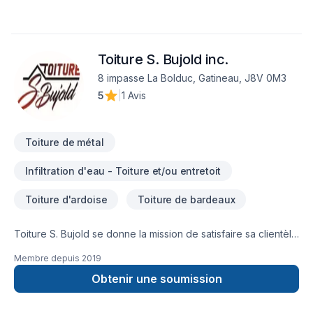
Toiture S. Bujold inc.
8 impasse La Bolduc, Gatineau, J8V 0M3
5
|
1 Avis
Toiture de métal
Infiltration d'eau - Toiture et/ou entretoit
Toiture d'ardoise
Toiture de bardeaux
Toiture S. Bujold se donne la mission de satisfaire sa clientèle
à tous les niveaux. Nous offrons un service d’expérience,
Membre depuis
2019
professionnel et courtois avant, pendant et après la
réalisation des travaux. Ce qui permet de vous délivrer de
Obtenir une soumission
tout stress relié à ce projet majeur. Nous nous engageons à
vous offrir une tranquillité d’esprit et d’être a l’écoute de vos