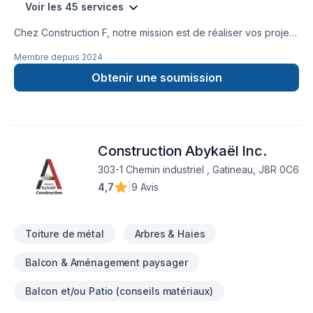
Voir les 45 services
Chez Construction F, notre mission est de réaliser vos projets
de rénovation, de réparation et de construction de façon
Membre depuis
2024
durable selon vos besoins et vos aspirations.
Obtenir une soumission
Construction Abykaël Inc.
303-1 Chemin industriel , Gatineau, J8R 0C6
4,7
|
9 Avis
Toiture de métal
Arbres & Haies
Balcon & Aménagement paysager
Balcon et/ou Patio (conseils matériaux)