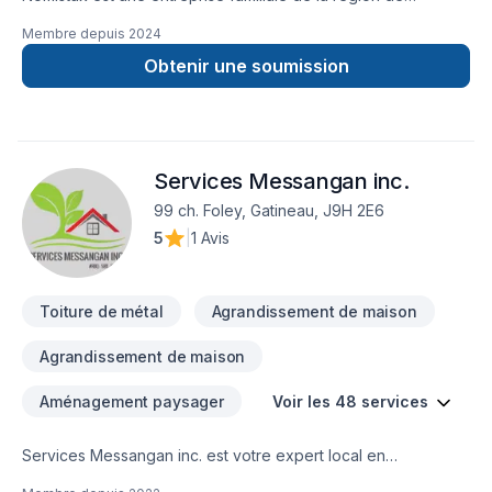
l'Outaouais qui offre des services de construction et de
Membre depuis
2024
rénovation autant dans le secteur résidentiel que
commercial.Chaque projet signé Nomistak est un gage de
Obtenir une soumission
qualité et de professionalisme! Contactez nous au 873-455-
9845 ou par courriel admin@nomistak.com
Services Messangan inc.
99 ch. Foley, Gatineau, J9H 2E6
5
|
1 Avis
Toiture de métal
Agrandissement de maison
Agrandissement de maison
Aménagement paysager
Voir les 48 services
Services Messangan inc. est votre expert local en
Agrandissement, Après-sinistre, Arbres et haies, Armoires,