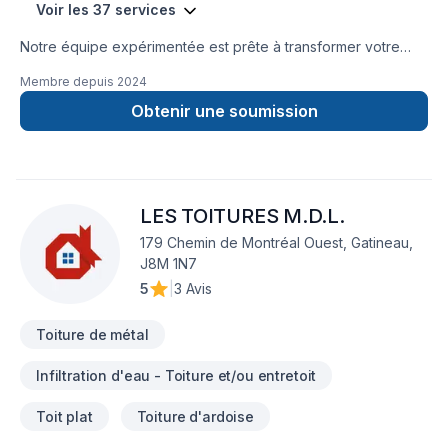
Voir les 37 services
Notre équipe expérimentée est prête à transformer votre
projet en réalité. Obtenez une soumission gratuite en nous
Membre depuis
2024
contactant dès aujourd’hui. Nous sommes fiers d’offrir des
services de haute qualité, utilisant les meilleurs matériaux et
Obtenir une soumission
techniques, pour garantir votre satisfaction. Profitez de notre
expertise et de notre engagement envers l’excellence.
Faites le premier pas vers l’amélioration de votre
maison.Nous sommes impatients de travailler avec vous
LES TOITURES M.D.L.
!Google ⭐️⭐️⭐️⭐️⭐️ (63) reviews
179 Chemin de Montréal Ouest, Gatineau,
J8M 1N7
5
|
3 Avis
Toiture de métal
Infiltration d'eau - Toiture et/ou entretoit
Toit plat
Toiture d'ardoise