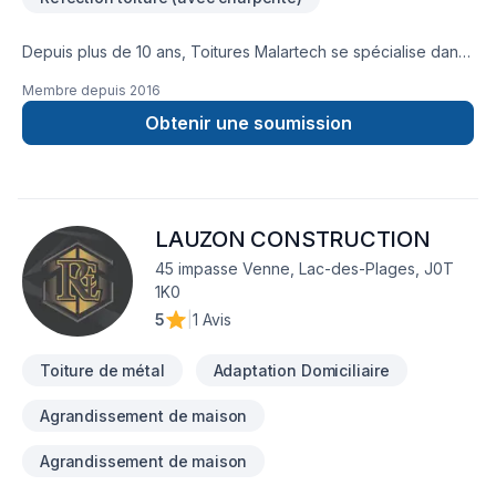
notre vision. Nos travailleurs sont qualifiés et certifiés grâce à
des formations de perfectionnement pour être à la fine
pointe de l’industrie et du travail d’équipe. Votre tranquillité
Depuis plus de 10 ans, Toitures Malartech se spécialise dans
d’esprit est primordiale pour nous. Que ce soit pendant et
l'installation, la restauration ainsi que l'imperméabilisation des
Membre depuis
2016
après les travaux. Eco Constructions vous offre une garantie
toitures métallique de tous genres: résidentielles,
sur la main-d’œuvre de 15 ans.
commerciales et industriellles.
Obtenir une soumission
LAUZON CONSTRUCTION
45 impasse Venne, Lac-des-Plages, J0T
1K0
5
|
1 Avis
Toiture de métal
Adaptation Domiciliaire
Agrandissement de maison
Agrandissement de maison