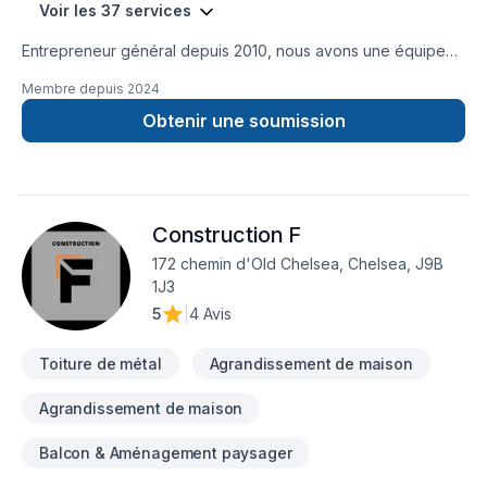
Voir les 37 services
Entrepreneur général depuis 2010, nous avons une équipe
minutieuse pour tout sortent de travaux. Construction neuve,
Membre depuis
2024
agrandissement, rénovation de tous genres, toiture, peinture,
revêtement extérieur etc.
Obtenir une soumission
Construction F
172 chemin d'Old Chelsea, Chelsea, J9B
1J3
5
|
4 Avis
Toiture de métal
Agrandissement de maison
Agrandissement de maison
Balcon & Aménagement paysager