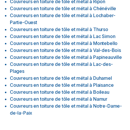
Couvreurs en toiture de tôle et métal
à
Ripon
gratuite. Tél :819-664-7693 ou par courriel :
toiture.sbujold@videotron.ca Merci Shawn Bujold.
Couvreurs en toiture de tôle et métal
à
Chénéville
Couvreurs en toiture de tôle et métal
à
Lochaber-
Partie-Ouest
Couvreurs en toiture de tôle et métal
à
Thurso
Couvreurs en toiture de tôle et métal
à
Lac Simon
Couvreurs en toiture de tôle et métal
à
Montebello
Couvreurs en toiture de tôle et métal
à
Val-des-Bois
Couvreurs en toiture de tôle et métal
à
Papineauville
Couvreurs en toiture de tôle et métal
à
Lac-des-
Plages
Couvreurs en toiture de tôle et métal
à
Duhamel
Couvreurs en toiture de tôle et métal
à
Plaisance
Couvreurs en toiture de tôle et métal
à
Boileau
Couvreurs en toiture de tôle et métal
à
Namur
Couvreurs en toiture de tôle et métal
à
Notre-Dame-
de-la-Paix