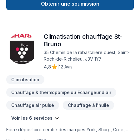
sommes l'un des plus importants concessionnaire Carrier
Obtenir une soumission
dans l'Ouest de Montreal.
Climatisation chauffage St-
Bruno
35 Chemin de la rabastaliere ouest, Saint-
Roch-de-Richelieu, J3V 1Y7
4,8
|
12 Avis
Climatisation
Chauffage & thermopompe ou Échangeur d'air
Chauffage air pulsé
Chauffage à l'huile
Voir les 6 services
Fière dépositaire certifié des marques York, Sharp, Gree,
Steffes (accumulateur de chaleur) et Elios.Notre entreprise