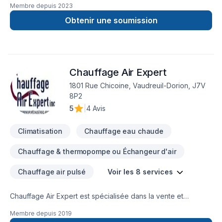
Membre depuis
2023
Obtenir une soumission
Chauffage Air Expert
1801 Rue Chicoine, Vaudreuil-Dorion, J7V
8P2
5
|
4 Avis
Climatisation
Chauffage eau chaude
Chauffage & thermopompe ou Échangeur d'air
Chauffage air pulsé
Voir les 8 services
Chauffage Air Expert est spécialisée dans la vente et
l’installation de climatisations, de thermopompes et de
Membre depuis
2019
systèmes de chauffage résidentiels et commerciales. Nous