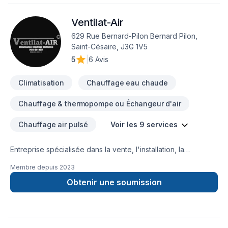
aujourd'hui et voyons comment nous pouvons vous aider.
Notre engagement est simple : offrir un service d'exception,
Ventilat-Air
centré sur vos besoins et vos aspirations.
629 Rue Bernard-Pilon Bernard Pilon,
Saint-Césaire, J3G 1V5
5
|
6 Avis
Climatisation
Chauffage eau chaude
Chauffage & thermopompe ou Échangeur d'air
Chauffage air pulsé
Voir les 9 services
Entreprise spécialisée dans la vente, l'installation, la
réparation et l'assainissement d'appareils de climatisation/
Membre depuis
2023
chauffage / ventilation résidentiel & commercial tel que:-
Thermopompe (murale/ centrale)-Échangeur d'air -Système
Obtenir une soumission
CVC au toit (commercial)-Petite réfrigération (commercial)