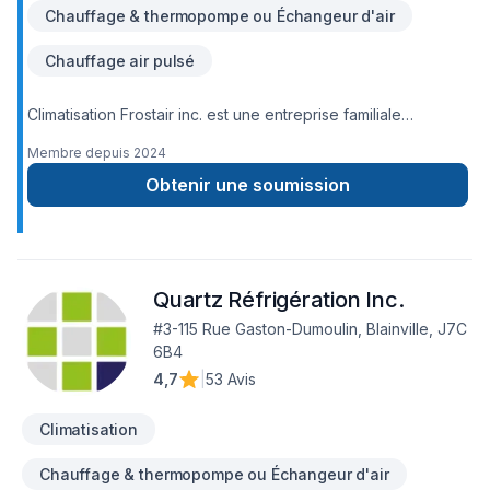
Chauffage & thermopompe ou Échangeur d'air
Chauffage air pulsé
Climatisation Frostair inc. est une entreprise familiale
spécialisée dans la vente, l’installation, la réparation et
Membre depuis
2024
l’entretien de systèmes de climatisation et chauffage pour
les secteurs résidentiels et commerciaux. Fondée par
Obtenir une soumission
Francis Robidoux, un expert avec plus de 15 ans
d’expérience, l’entreprise se distingue par son approche
personnalisée, son engagement envers la qualité et son
service rapide. Climatisation Frostair vise à offrir le confort
Quartz Réfrigération Inc.
optimal à ses clients tout au long de l’année, grâce à une
équipe de techniciens qualifiés et dévoués.
#3-115 Rue Gaston-Dumoulin, Blainville, J7C
6B4
4,7
|
53 Avis
Climatisation
Chauffage & thermopompe ou Échangeur d'air