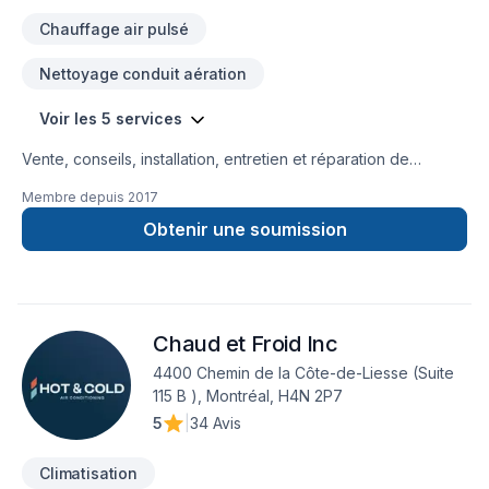
Chauffage air pulsé
Nettoyage conduit aération
Voir les 5 services
Vente, conseils, installation, entretien et réparation de
thermopompes murales ou centrales, unités de chauffage,
Membre depuis
2017
climatiseurs ou systèmes de ventilation… Quartz
Réfrigération, c’est toute une équipe de techniciens qualifiés
Obtenir une soumission
en climatisation et en chauffage au service de votre confort !
Établie à Blainville, Quartz Réfrigération dessert une clientèle
résidentielle et commerciale sur le grand territoire de
Montréal et de Laval, incluant la Rive-Nord, les Laurentides
Chaud et Froid Inc
(de Mirabel/St-Jérôme à Mont-Tremblant) et Lanaudière
(Joliette et environs).
4400 Chemin de la Côte-de-Liesse (Suite
115 B ), Montréal, H4N 2P7
5
|
34 Avis
Climatisation