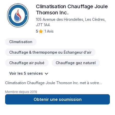
Climatisation Chauffage Joule
Thomson Inc.
105 Avenue des Hirondelles, Les Cèdres,
J7T 1A4
5
|
1 Avis
Climatisation
Chauffage & thermopompe ou Échangeur d'air
Chauffage air pulsé
Chauffage gaz naturel
Voir les 5 services
Climatisation Chauffage Joule Thomson Inc. met à votre
disposition son savoir-faire en Chauffage, Chauffage à l'huile,
Membre depuis
2019
Climatisation pour embellir vos espaces à Eastern
Ontario,Montérégie. Grâce à notre approche centrée sur le
Obtenir une soumission
client, nous proposons des solutions adaptées à vos besoins
spécifiques et à votre budget. Parlons de votre projet