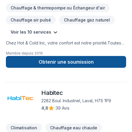
Chauffage & thermopompe ou Échangeur d'air
Chauffage air pulsé
Chauffage gaz naturel
Voir les 10 services
Chez Hot & Cold Inc, votre confort est notre priorité.Toutes
nos thermopompes sont garanties pour 10 à 12 ans. En
Membre depuis
2019
choisissant nos thermopompes comme votre système de
chauffage et climatisation vous choisissez la durabilité, la
Obtenir une soumission
fiabilité et le confort.Faites confiance à notre
équipe dévouée à satisfaire vos besoins!
Habitec
2282 Boul. Industriel, Laval, H7S 1P9
4,8
|
39 Avis
Climatisation
Chauffage eau chaude