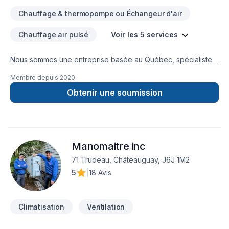
Chauffage & thermopompe ou Échangeur d'air
Chauffage air pulsé
Voir les 5 services
Nous sommes une entreprise basée au Québec, spécialiste
en chauffage, climatisation et électricité . Faites partie des
Membre depuis
2020
milliers de personnes qui nous ont fait confiance pour
contribuer à leur confort et leur tranquillité d'esprit.
Obtenir une soumission
Manomaitre inc
71 Trudeau, Châteauguay, J6J 1M2
5
|
18 Avis
Climatisation
Ventilation