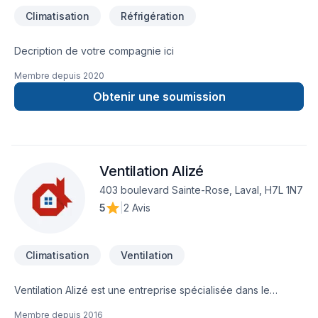
transparence, le souci du détail et un excellent service
Climatisation
Réfrigération
après-vente.Services offerts :Vente et installation de
thermopompes murales (simple et multi zones)Évaluation des
besoins et soumission gratuiteAccompagnement pour les
Decription de votre compagnie ici
subventions Hydro-Québec / LogisVertRemplacement
Membre depuis
2020
d’unités existantesService de retrait et disposition d’anciens
équipementsPourquoi choisir GO-CLIM ?✔️ Travail soigné et
Obtenir une soumission
efficace✔️ Produits performants à prix compétitifs✔️ Service
humain, local et professionnel
Ventilation Alizé
403 boulevard Sainte-Rose, Laval, H7L 1N7
5
|
2 Avis
Climatisation
Ventilation
Ventilation Alizé est une entreprise spécialisée dans le
domaine de la ventilation. Notre équipe travaille fort afin
Membre depuis
2016