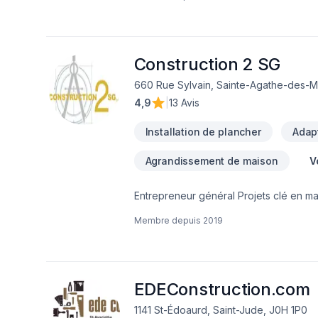
Construction 2 SG
660 Rue Sylvain, Sainte-Agathe-des-M
4,9
|
13 Avis
Installation de plancher
Adapt
Agrandissement de maison
V
Entrepreneur général Projets clé en main Rénovation salle de bain après sinistre Une équipe sur la Rive-Nors de Montréal et
une en Estrie pour mieux vous servir
Membre depuis
2019
EDEConstruction.com
1141 St-Édoaurd, Saint-Jude, J0H 1P0