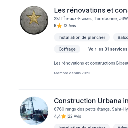
Les rénovations et con
281 l'Île-aux-Fraises, Terrebonne, J6
5
|
13 Avis
Installation de plancher
Balc
Coffrage
Voir les 31 services
Les rénovations et constructions Bibeau
Drain français, Entretien commercial, E
Membre depuis
2023
Salle de bain, Sous-sol dans les sect
combinant expérience, innovation et rigu
de confiance avec nos clients. Transf
Construction Urbana in
6760 rangs des petits étangs, Saint-Hy
4,4
|
22 Avis
Installation de plancher
Adapt