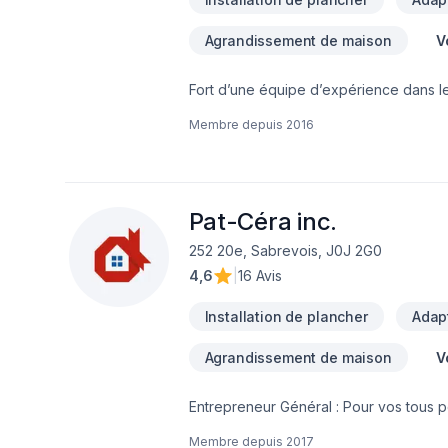
Agrandissement de maison
V
Fort d’une équipe d’expérience dans 
Notre équipe connaît l’importance de l
Membre depuis
2016
résidentiel ou commercial de manière ef
d’opération arrivées, votre commerce s
pendant votre projet.Afin de garantir l’
d’affaires efficaces, garantissant ainsi
nos clients, afin de gagner et garder l
Pat-Céra inc.
252 20e, Sabrevois, J0J 2G0
4,6
|
16 Avis
Installation de plancher
Adapt
Agrandissement de maison
V
Entrepreneur Général : Pour vos tous p
réalisez vos travaux tout en restant à 
Membre depuis
2017