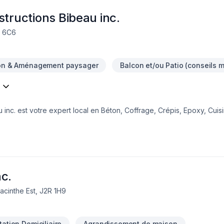
structions Bibeau inc.
W 6C6
on & Aménagement paysager
Balcon et/ou Patio (conseils m
 inc. est votre expert local en Béton, Coffrage, Crépis, Epoxy, Cuisi
ntretien ménager, Excavation, Fissures, Fondations, Maçonnerie, Mar
eurs de Centre du Québec,Lanaudière,Laurentides,Laval,Mauricie,Mo
eur. Nous privilégions la transparence, l'écoute et l'efficacité pour
ormons ensemble vos idées en réalité. Contactez-nous dès maintenan
c.
acinthe Est, J2R 1H9
ation Domiciliaire
Agrandissement de maison