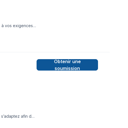
 à vos exigences.
r votre espace
ne fois les heures
 productivité
ppe des relations
geons à satisfaire
Obtenir une
soumission
 s’adaptez afin de