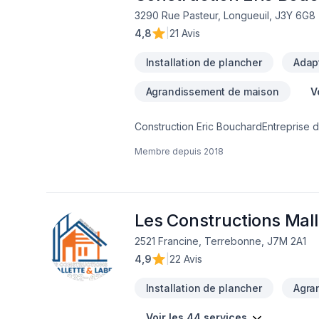
3290 Rue Pasteur, Longueuil, J3Y 6G8
4,8
|
21 Avis
Installation de plancher
Adapt
Agrandissement de maison
V
Construction Eric BouchardEntreprise 
15 ans d’expérience. Entrepreneur Génér
Membre depuis
2018
soient petits ou gros, nous avons à coe
français intérieurs/extérieurs , bassin d
Charpente bois et acier division intérieu
agrandissement étage, véranda toutes sai
cloison sèche/plafond suspendu- Finition
Les Constructions Malle
/uréthane/isolant rigide/cellulosique/l
2521 Francine, Terrebonne, J7M 2A1
et torrifié/canexcel/maibec/acier/vinyle
4,9
|
22 Avis
franc/ingénérie/céramique/porcelaine/vin
/commercial, joints de dilatation.
Installation de plancher
Agra
Voir les 44 services