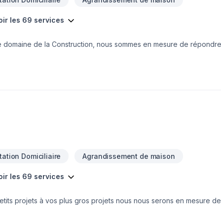
oir les 69 services
le domaine de la Construction, nous sommes en mesure de répondre
’efficacité en milieu de travail. C’est pourquoi nous savons aménage
ficace. Nous ajusterons notre horaire de travail à la vôtre, afinqu’u
oit accessible et sécuritaire pour votre clientèle. Ne perdez aucune
entière satisfaction de sa clientèle, Construction Urbana inc. dévelo
 des réalisations de très haute qualité et complexité. Nous nous enga
a confiance de ceux-ci.
ation Domiciliaire
Agrandissement de maison
oir les 69 services
etits projets à vos plus gros projets nous nous serons en mesure de
votre écoute. Service personnalisé !