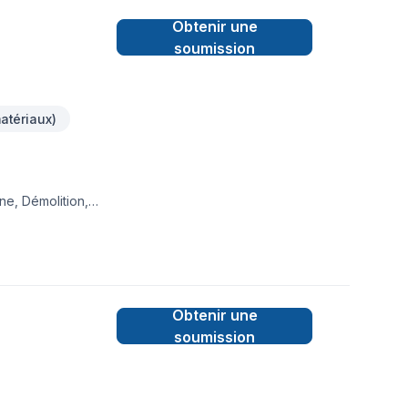
Obtenir une
soumission
atériaux)
ne, Démolition,
gelle, Plancher,
ntérégie,Montréal,
 bâtir des relations
t.
Obtenir une
soumission