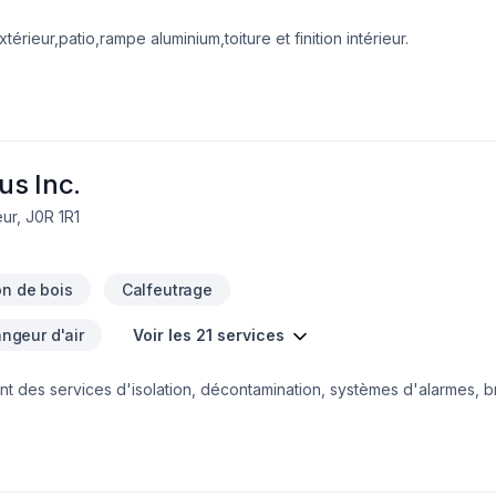
érieur,patio,rampe aluminium,toiture et finition intérieur.
us Inc.
ur, J0R 1R1
on de bois
Calfeutrage
geur d'air
Voir les 21 services
des services d'isolation, décontamination, systèmes d'alarmes, bre