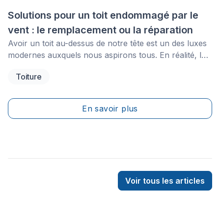
Solutions pour un toit endommagé par le
vent : le remplacement ou la réparation
Avoir un toit au-dessus de notre tête est un des luxes
modernes auxquels nous aspirons tous. En réalité, le
toit d’une maison est un élément très important. Non
Toiture
seulement celui-ci empêche-t-il&nbsp;les éléments
extérieurs d’entrer à l’intérieur, mais
il&nbsp;aide&nbsp;également à contrôler la
En savoir plus
température intérieure.
Voir tous les articles