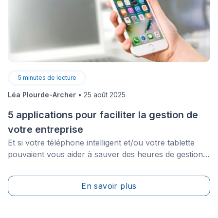
5
minutes de lecture
Léa Plourde-Archer
•
25 août 2025
5 applications pour faciliter la gestion de
votre entreprise
Et si votre téléphone intelligent et/ou votre tablette
pouvaient vous aider à sauver des heures de gestion
et éviter les risques d'erreurs? Dans un monde idéal,
un entrepreneur passe moins de temps à remplir de la
En savoir plus
paperasse et plus de temps à présenter des
soumissions et exécuter des travaux.