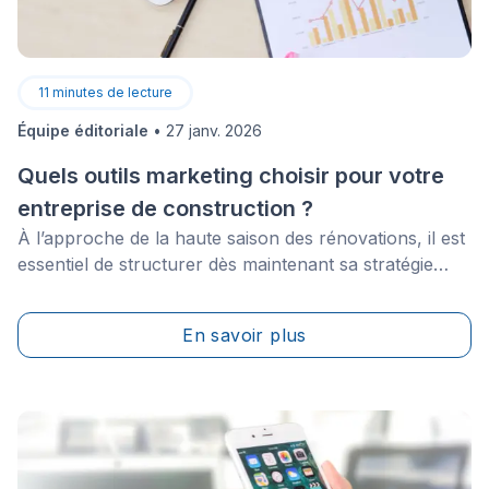
11
minutes de lecture
Équipe éditoriale
•
27 janv. 2026
Quels outils marketing choisir pour votre
entreprise de construction ?
À l’approche de la haute saison des rénovations, il est
essentiel de structurer dès maintenant sa stratégie
marketing et de génération de leads. Or, il existe une
multitude d’outils marketing, et il est facile de s’y
En savoir plus
perdre — et d’y engloutir son budget — lorsqu’on s’y
prend à la dernière minute ou sans plan clair. Entre les
outils de gestion, d’analyse de la concurrence et de
recherche de mots-clés, il peut devenir difficile de
prioriser efficacement.